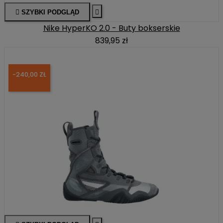

SZYBKI PODGLĄD

Nike HyperKO 2.0 - Buty bokserskie
839,95 zł
-240,00 ZŁ