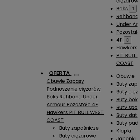
ciężarów
Boks

Rehband
Under A
Pozostał
4F

Hawkers
PIT BULL
COAST
OFERTA
Obuwie
Obuwie
Zapasy
Buty zap
Podnoszenie ciężarów
Buty cię
Boks
Rehband
Under
Buty boks
Armour
Pozostałe
4F
Buty spo
Hawkers
PIT BULL WEST
Buty siat
COAST
Buty pade
Buty zapaśnicze
Klapki
Buty ciężarowe
Japonki