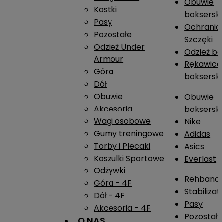
Obuwie
Kostki
boksersk
Pasy
Ochrania
Pozostałe
Szczęki
Odzież Under
Odzież b
Armour
Rękawice
Góra
boksersk
Dół
Obuwie
Obuwie
Akcesoria
boksersk
Wagi osobowe
Nike
Gumy treningowe
Adidas
Torby i Plecaki
Asics
Koszulki Sportowe
Everlast
Odżywki
Rehband
Góra - 4F
Stabiliza
Dół - 4F
Pasy
Akcesoria - 4F
Pozostał
O NAS