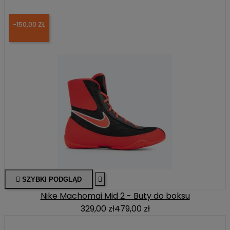
-150,00 ZŁ

SZYBKI PODGLĄD

Nike Machomai Mid 2 - Buty do boksu
329,00 zł
479,00 zł