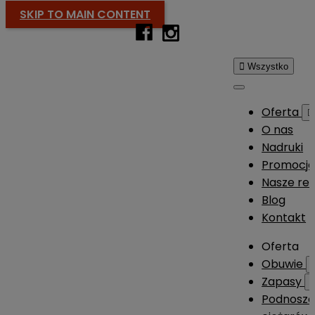
SKIP TO MAIN CONTENT

Wszystko
Oferta

O nas
Nadruki
Promocj
Nasze rea
Blog
Kontakt
Oferta
Obuwie
Zapasy
Podnosze