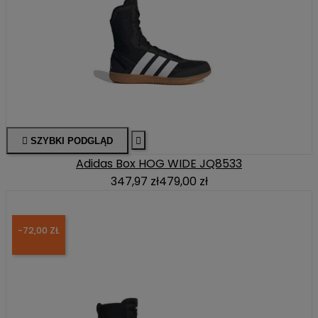

SZYBKI PODGLĄD

Adidas Box HOG WIDE JQ8533
347,97 zł
479,00 zł
-72,00 ZŁ