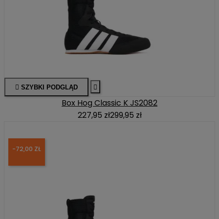

SZYBKI PODGLĄD

Box Hog Classic K JS2082
227,95 zł
299,95 zł
-72,00 ZŁ