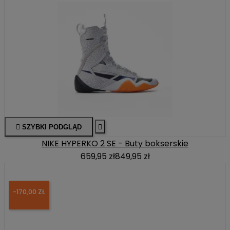

SZYBKI PODGLĄD

NIKE HYPERKO 2 SE - Buty bokserskie
659,95 zł
849,95 zł
-170,00 ZŁ