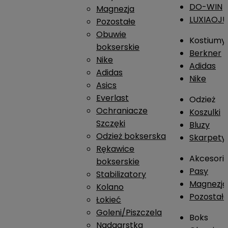
DO-WIN
Magnezja
LUXIAOJ
Pozostałe
Obuwie
Kostiumy
bokserskie
Berkner
Nike
Adidas
Adidas
Nike
Asics
Everlast
Odzież
Ochraniacze
Koszulki
Szczęki
Bluzy
Odzież bokserska
Skarpety
Rękawice
Akcesori
bokserskie
Pasy
Stabilizatory
Magnezja
Kolano
Pozostał
Łokieć
Goleni/Piszczela
Boks
Nadgarstka