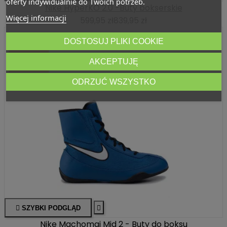
oferty indywidualnie do Twoich potrzeb.
Nike HyperKO 2.0 -Buty bokserskie
Więcej informacji
599,95 zł
839,95 zł
DOSTOSUJ PLIKI COOKIE
-150,00 ZŁ
AKCEPTUJĘ
ODRZUĆ WSZYSTKO

SZYBKI PODGLĄD

Nike Machomai Mid 2 - Buty do boksu