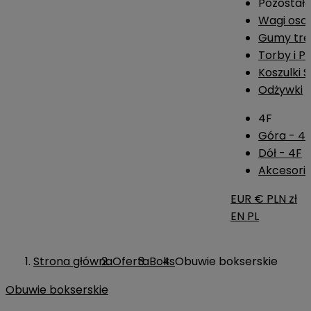
Pozostał
Wagi os
Gumy tre
Torby i P
Koszulki 
Odżywki
4F
Góra - 4
Dół - 4F
Akcesoria
EUR €
PLN zł
EN
PL
Strona główna
Oferta
Boks
Obuwie bokserskie
Obuwie bokserskie