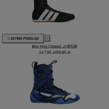

SZYBKI PODGLĄD

Box Hog Classic JQ8538
247,95 zł
319,95 zł