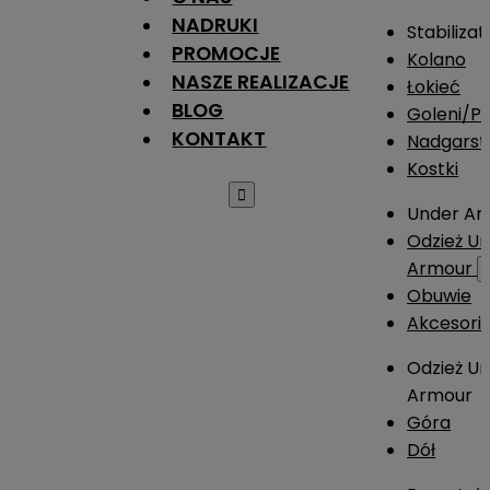
NADRUKI
Stabilizat
PROMOCJE
Kolano
NASZE REALIZACJE
Łokieć
BLOG
Goleni/Pi
KONTAKT
Nadgarst
Kostki

Under Ar
Odzież U
Armour
Obuwie
Akcesori
Odzież U
Armour
Góra
Dół