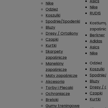
Asics
Nike
Nike
Odzież
RUDIS
Koszulki
Spodnie/Spodenki
Kostiumy
Bluzy
zapaśnic
Dresy / Ortaliony
Berkner
Czapki
Adidas
Kurtki
Asics
Skarpety
Nike
zapaśnicze
Odzież
Manekiny
Koszulki
zapaśnicze
Spodnie/
Maty zapaśnicze
Bluzy
Akcesoria
Dresy / O
Torby i Plecaki
Czapki
Ochraniacze
Kurtki
Breloki
Gumy treningowe