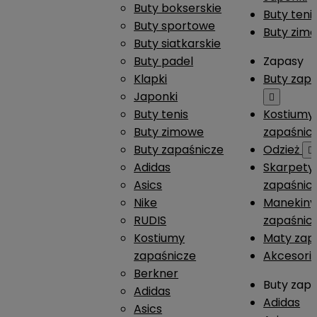
Buty bokserskie
Buty teni
Buty sportowe
Buty zim
Buty siatkarskie
Buty padel
Zapasy
Klapki
Buty zap
Japonki

Buty tenis
Kostiumy
Buty zimowe
zapaśnic
Buty zapaśnicze
Odzież

Adidas
Skarpety
Asics
zapaśnic
Nike
Manekiny
RUDIS
zapaśnic
Kostiumy
Maty zap
zapaśnicze
Akcesori
Berkner
Buty zap
Adidas
Adidas
Asics