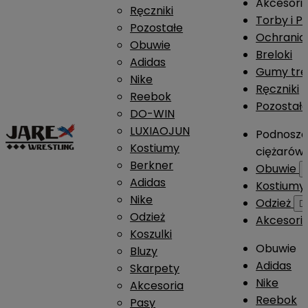
Akcesori
Ręczniki
Torby i P
Pozostałe
Ochrania
Obuwie
Breloki
Adidas
Gumy tre
Nike
Ręczniki
Reebok
Pozostał
DO-WIN
LUXIAOJUN
Podnosze
Kostiumy
ciężarów
Berkner
Obuwie
Adidas
Kostium
Nike
Odzież

Odzież
Akcesori
Koszulki
Obuwie
Bluzy
Adidas
Skarpety
Nike
Akcesoria
Reebok
Pasy