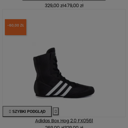
329,00 zł
479,00 zł
-60,00 ZŁ

SZYBKI PODGLĄD

Adidas Box Hog 2.0 FX0561
269,00 zł
329,00 zł