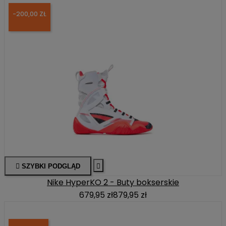
-200,00 ZŁ

SZYBKI PODGLĄD

Nike HyperKO 2 - Buty bokserskie
679,95 zł
879,95 zł