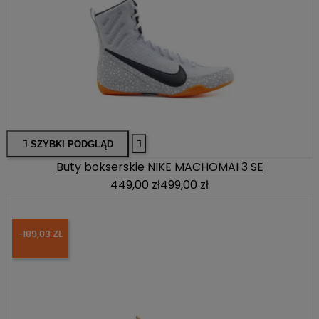

SZYBKI PODGLĄD

Buty bokserskie NIKE MACHOMAI 3 SE
449,00 zł
499,00 zł
-189,03 ZŁ