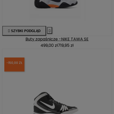

SZYBKI PODGLĄD

Buty zapaśnicze -NIKE TAWA SE
499,00 zł
719,95 zł
-150,00 ZŁ