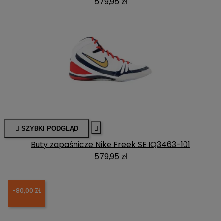
579,95 zł

SZYBKI PODGLĄD

Buty zapaśnicze Nike Freek SE IQ3463-101
579,95 zł
-80,00 ZŁ