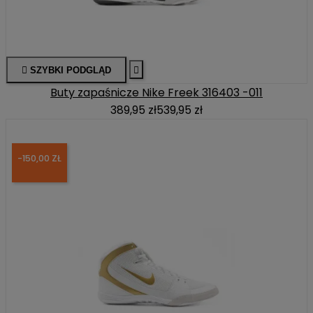

SZYBKI PODGLĄD

Buty zapaśnicze Nike Freek 316403 -011
389,95 zł
539,95 zł
-150,00 ZŁ