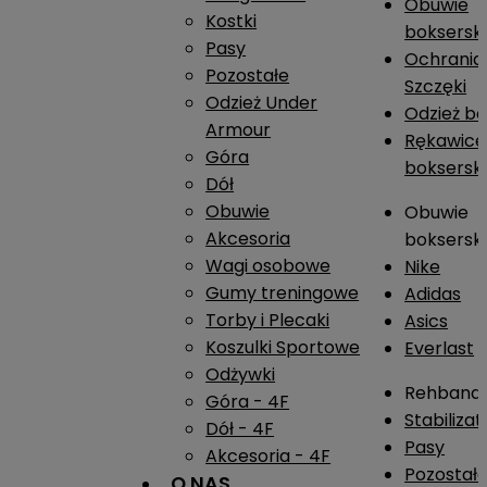
Obuwie
Kostki
boksersk
Pasy
Ochrania
Pozostałe
Szczęki
Odzież Under
Odzież b
Armour
Rękawice
Góra
boksersk
Dół
Obuwie
Obuwie
Akcesoria
boksersk
Wagi osobowe
Nike
Gumy treningowe
Adidas
Torby i Plecaki
Asics
Koszulki Sportowe
Everlast
Odżywki
Rehband
Góra - 4F
Stabiliza
Dół - 4F
Pasy
Akcesoria - 4F
Pozostał
O NAS