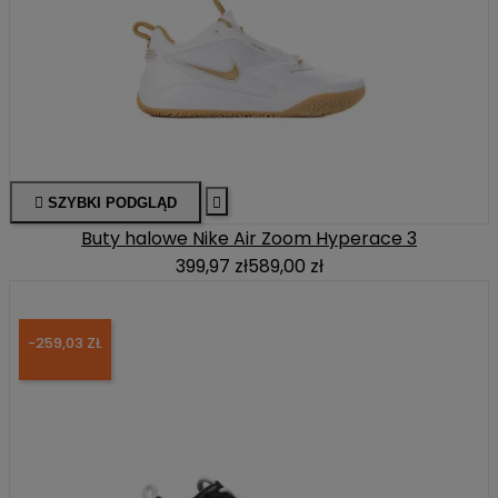

SZYBKI PODGLĄD

Buty halowe Nike Air Zoom Hyperace 3
399,97 zł
589,00 zł
-259,03 ZŁ