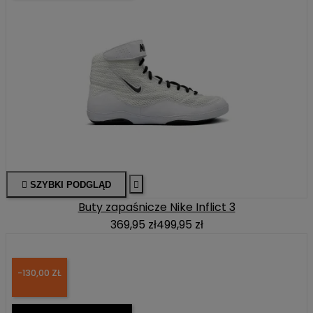

SZYBKI PODGLĄD

Buty zapaśnicze Nike Inflict 3
369,95 zł
499,95 zł
-130,00 ZŁ