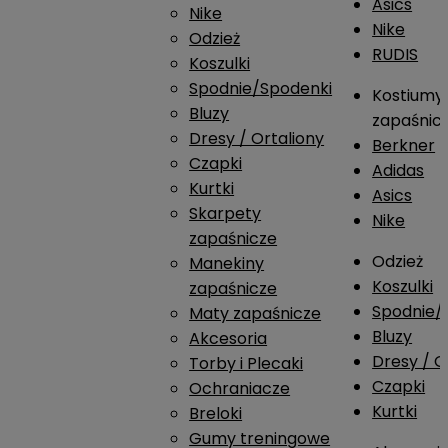
Asics
Nike
Nike
Odzież
RUDIS
Koszulki
Spodnie/Spodenki
Kostiumy
Bluzy
zapaśnic
Dresy / Ortaliony
Berkner
Czapki
Adidas
Kurtki
Asics
Skarpety
Nike
zapaśnicze
Odzież
Manekiny
Koszulki
zapaśnicze
Spodnie/
Maty zapaśnicze
Bluzy
Akcesoria
Dresy / O
Torby i Plecaki
Czapki
Ochraniacze
Kurtki
Breloki
Gumy treningowe