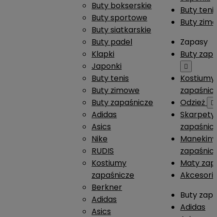
Buty bokserskie
Buty teni
Buty sportowe
Buty zim
Buty siatkarskie
Buty padel
Zapasy
Klapki
Buty zap
Japonki

Buty tenis
Kostiumy
Buty zimowe
zapaśnic
Buty zapaśnicze
Odzież

Adidas
Skarpety
Asics
zapaśnic
Nike
Manekiny
RUDIS
zapaśnic
Kostiumy
Maty zap
zapaśnicze
Akcesori
Berkner
Buty zap
Adidas
Adidas
Asics