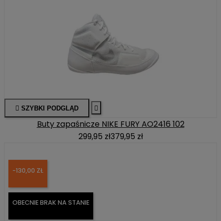

SZYBKI PODGLĄD

Buty zapaśnicze NIKE FURY AO2416 102
299,95 zł
379,95 zł
-130,00 ZŁ
OBECNIE BRAK NA STANIE