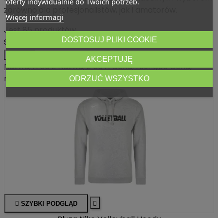
oferty indywidualnie do Twoich potrzeb.
zarówno dla profesjonalistów, jak i amatorów.
Więcej informacji
Jest 85 produktów.
DOSTOSUJ PLIKI COOKIE
Sortuj wg:
Wybierz
AKCEPTUJĘ
Nazwa, A do Z
Nazwa, Z do A
Cena, rosnąco
Cena,
malejąco
ODRZUĆ WSZYSTKO

SZYBKI PODGLĄD
