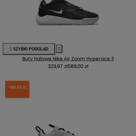

SZYBKI PODGLĄD

Buty halowe Nike Air Zoom Hyperace 3
329,97 zł
589,00 zł
-189,03 ZŁ