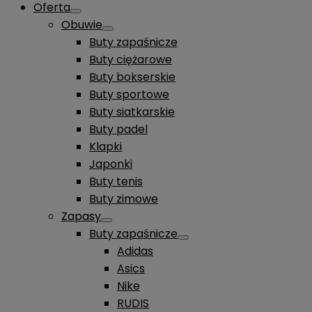
Oferta
Obuwie
Buty zapaśnicze
Buty ciężarowe
Buty bokserskie
Buty sportowe
Buty siatkarskie
Buty padel
Klapki
Japonki
Buty tenis
Buty zimowe
Zapasy
Buty zapaśnicze
Adidas
Asics
Nike
RUDIS