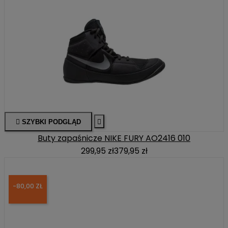

SZYBKI PODGLĄD

Buty zapaśnicze NIKE FURY AO2416 010
299,95 zł
379,95 zł
-80,00 ZŁ