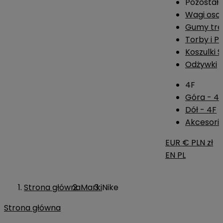
Pozostał
Wagi os
Gumy tre
Torby i P
Koszulki 
Odżywki
4F
Góra - 4
Dół - 4F
Akcesoria
EUR €
PLN zł
EN
PL
Strona główna
Marki
Nike
Strona główna