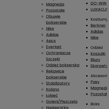
DO-WIN
Magnezja
LUXIAOJ
Pozostałe
Obuwie
Kostiumy
bokserskie
Berkner
Nike
Adidas
Adidas
Nike
Asics
Everlast
Odzież
Ochraniacze
Koszulki
Szczęki
Bluzy
Odzież bokserska
Skarpety
Rękawice
Akcesori
bokserskie
Pasy
Stabilizatory
Magnezja
Kolano
Pozostał
Łokieć
Goleni/Piszczela
Boks
Nadgarstka