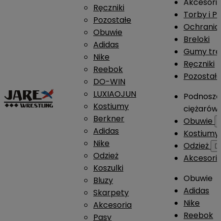
Akcesori
Ręczniki
Torby i P
Pozostałe
Ochrania
Obuwie
Breloki
Adidas
Gumy tre
Nike
Ręczniki
Reebok
Pozostał
DO-WIN
LUXIAOJUN
Podnosze
Kostiumy
ciężarów
Berkner
Obuwie
Adidas
Kostium
Nike
Odzież

Odzież
Akcesori
Koszulki
Obuwie
Bluzy
Adidas
Skarpety
Nike
Akcesoria
Reebok
Pasy