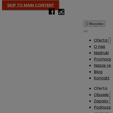
SKIP TO MAIN CONTENT

Wszystko
Oferta

O nas
Nadruki
Promocj
Nasze rea
Blog
Kontakt
Oferta
Obuwie
Zapasy
Podnosze