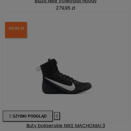
Bluza Nike Volleyball Hoody
279,95 zł
-50,00 ZŁ

SZYBKI PODGLĄD

Buty bokserskie NIKE MACHOMAI 3