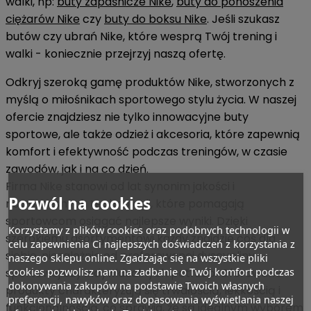
walki, np:
buty zapaśnicze Nike
,
buty do ponoszenia
ciężarów Nike
czy
buty do boksu Nike
. Jeśli szukasz
butów czy ubrań Nike, które wesprą Twój trening i
walki - koniecznie przejrzyj naszą ofertę.
Odkryj szeroką gamę produktów Nike, stworzonych z
myślą o miłośnikach sportowego stylu życia. W naszej
ofercie znajdziesz nie tylko innowacyjne buty
sportowe, ale także odzież i akcesoria, które zapewnią
komfort i efektywność podczas treningów, w czasie
zawodów, jak i na co dzień.
Firma Nike stanowi od lat synonim jakości i
Pozwól na cookies
nowoczesnych technologii, które pomagają
sportowcom osiągać najlepsze wyniki. Dzięki
Korzystamy z plików cookies oraz podobnych technologii w
szerokiemu asortymentowi każdy znajdzie coś dla
celu zapewnienia Ci najlepszych doświadczeń z korzystania z
siebie, niezależnie od preferowanej dyscypliny
naszego sklepu online. Zgadzając się na wszystkie pliki
cookies pozwolisz nam na zadbanie o Twój komfort podczas
sportowej czy indywidualnych potrzeb. Oferowane
dokonywania zakupów na podstawie Twoich własnych
produkty charakteryzują się trwałością, lekkością i
preferencji, nawyków oraz dopasowania wyświetlania naszej
funkcjonalnością, co sprawia, że są idealnym wyborem