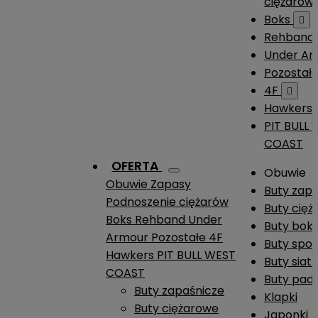
ciężarów
Boks

Rehband
Under A
Pozostał
4F

Hawkers
PIT BULL
COAST
OFERTA
Obuwie
Obuwie
Zapasy
Buty zap
Podnoszenie ciężarów
Buty cię
Boks
Rehband
Under
Buty boks
Armour
Pozostałe
4F
Buty spo
Hawkers
PIT BULL WEST
Buty siat
COAST
Buty pade
Buty zapaśnicze
Klapki
Buty ciężarowe
Japonki