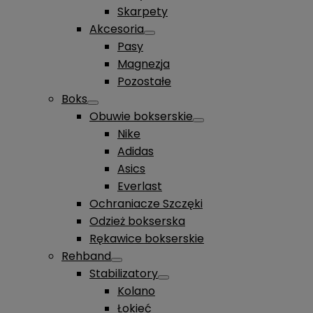
Skarpety
Akcesoria
Pasy
Magnezja
Pozostałe
Boks
Obuwie bokserskie
Nike
Adidas
Asics
Everlast
Ochraniacze Szczęki
Odzież bokserska
Rękawice bokserskie
Rehband
Stabilizatory
Kolano
Łokieć