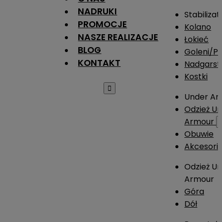
NADRUKI
Stabilizat
PROMOCJE
Kolano
NASZE REALIZACJE
Łokieć
BLOG
Goleni/Pi
KONTAKT
Nadgarst
Kostki

Under Ar
Odzież U
Armour
Obuwie
Akcesori
Odzież U
Armour
Góra
Dół