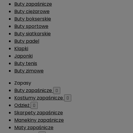
Buty zapaśnicze
Buty ciężarowe
Buty bokserskie
Buty sportowe
Buty siatkarskie
Buty padel
Klapki
Japonki
Buty tenis
Buty zimowe
Zapasy
Buty zapaśnicze

Kostiumy zapaśnicze

Odzież

Skarpety zapaśnicze
Manekiny zapaśnicze
Maty zapaśnicze