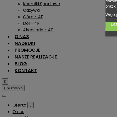
dokony
Koszulki Sportowe
oraz d
Odżywki
Więcej
Góra - 4F
Dół - 4F
DO
Akcesoria - 4F
O NAS
NADRUKI
PROMOCJE
NASZE REALIZACJE
BLOG
KONTAKT


Wszystko
Oferta

O nas