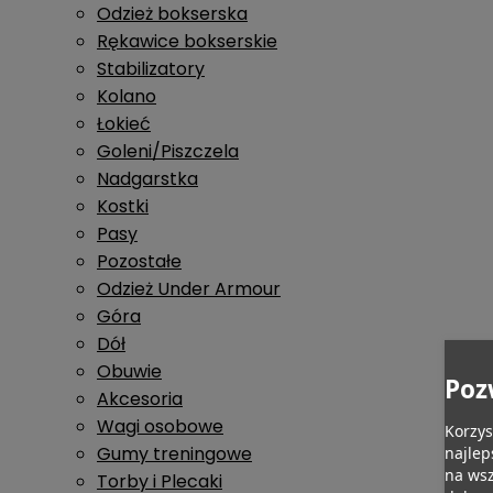
Odzież bokserska
Rękawice bokserskie
Stabilizatory
Kolano
Łokieć
Goleni/Piszczela
Nadgarstka
Kostki
Pasy
Pozostałe
Odzież Under Armour
Góra
Dół
Obuwie
Poz
Akcesoria
Wagi osobowe
Korzys
Gumy treningowe
najlep
na wsz
Torby i Plecaki