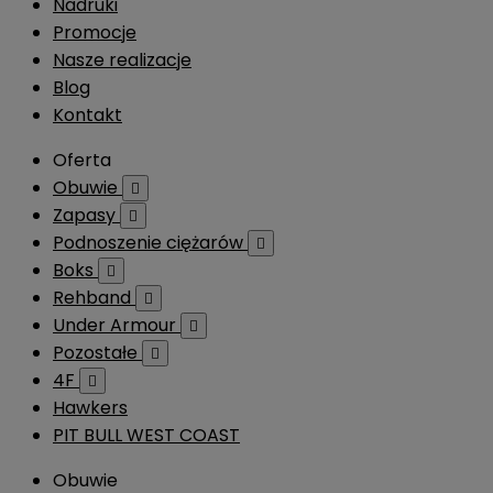
Nadruki
Promocje
Nasze realizacje
Blog
Kontakt
Oferta
Obuwie

Zapasy

Podnoszenie ciężarów

Boks

Rehband

Under Armour

Pozostałe

4F

Hawkers
PIT BULL WEST COAST
Obuwie