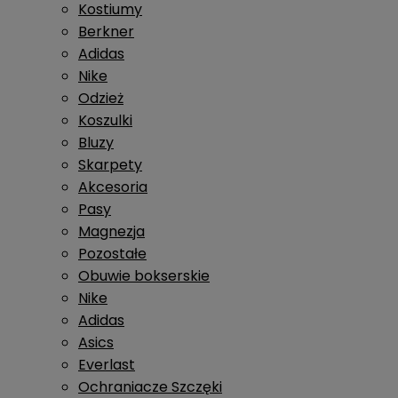
Kostiumy
Berkner
Adidas
Nike
Odzież
Koszulki
Bluzy
Skarpety
Akcesoria
Pasy
Magnezja
Pozostałe
Obuwie bokserskie
Nike
Adidas
Asics
Everlast
Ochraniacze Szczęki