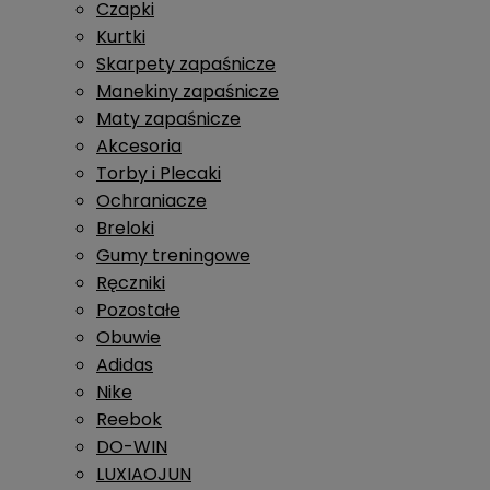
Czapki
Kurtki
Skarpety zapaśnicze
Manekiny zapaśnicze
Maty zapaśnicze
Akcesoria
Torby i Plecaki
Ochraniacze
Breloki
Gumy treningowe
Ręczniki
Pozostałe
Obuwie
Adidas
Nike
Reebok
DO-WIN
LUXIAOJUN