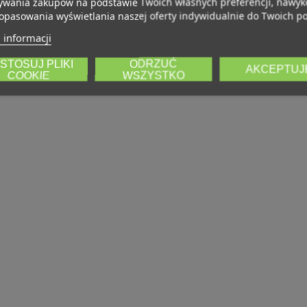
wania zakupów na podstawie Twoich własnych preferencji, nawy
opasowania wyświetlania naszej oferty indywidualnie do Twoich po
 informacji
STOSUJ PLIKI
ODRZUĆ
AKCEPTUJ
COOKIE
WSZYSTKO