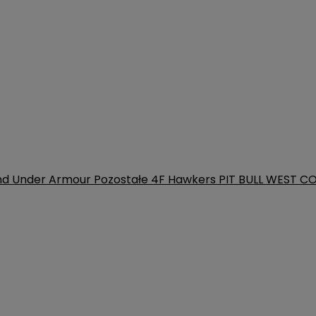
nd
Under Armour
Pozostałe
4F
Hawkers
PIT BULL WEST C