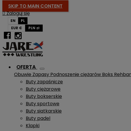
SKIP TO MAIN CONTENT

Zaloguj się
EN
PL
EUR €
PLN zł
OFERTA
Obuwie
Zapasy
Podnoszenie ciężarów
Boks
Rehba
Buty zapaśnicze
Buty ciężarowe
Buty bokserskie
Buty sportowe
Buty siatkarskie
Buty padel
Klapki