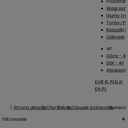
Pozostał
Wagi os
Gumy tre
Torby i P
Koszulki 
Odżywki
4F
Góra - 4
Dół - 4F
Akcesoria
EUR €
PLN zł
EN
PL
Strona główna
Oferta
Boks
Obuwie bokserskie
Asics
Filtrowanie