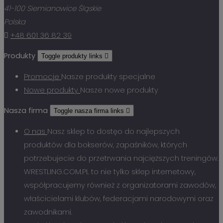
41-100 Siemianowice Śląskie
Polska

+48 601 36 82 39
Produkty
Toggle produkty links

Promocje
Nasze produkty specjalne
Nowe produkty
Nasze nowe produkty
Nasza firma
Toggle nasza firma links

O nas
Nasz sklep to dostęo do najlepszych
produktów dla bokserów, zapaśników, których
potrzebujecie do przetrwania najcięższych treningów.
WRESTLING.COM.PL to nie tylko sklep internetowy,
współpracujemy również z organizatorami zawodów,
właścicielami klubów, federacjami narodowymi oraz
zawodnikami.