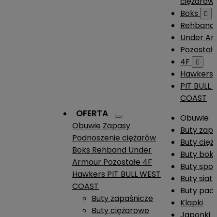
ciężarów
Boks

Rehband
Under A
Pozostał
4F

Hawkers
PIT BULL
COAST
OFERTA
Obuwie
Obuwie
Zapasy
Buty zap
Podnoszenie ciężarów
Buty cię
Boks
Rehband
Under
Buty boks
Armour
Pozostałe
4F
Buty spo
Hawkers
PIT BULL WEST
Buty siat
COAST
Buty pade
Buty zapaśnicze
Klapki
Buty ciężarowe
Japonki