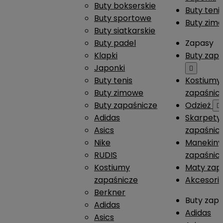
Buty bokserskie
Buty teni
Buty sportowe
Buty zim
Buty siatkarskie
Buty padel
Zapasy
Klapki
Buty zap
Japonki

Buty tenis
Kostiumy
Buty zimowe
zapaśnic
Buty zapaśnicze
Odzież

Adidas
Skarpety
Asics
zapaśnic
Nike
Manekiny
RUDIS
zapaśnic
Kostiumy
Maty zap
zapaśnicze
Akcesori
Berkner
Buty zap
Adidas
Adidas
Asics