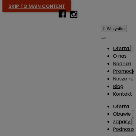
SKIP TO MAIN CONTENT

Wszystko
Oferta

O nas
Nadruki
Promocj
Nasze rea
Blog
Kontakt
Oferta
Obuwie
Zapasy
Podnosze