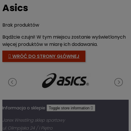
Asics
Brak produktów
Bądźcie czujni! W tym miejscu zostanie wyświetlonych
więcej produktów w miarę ich dodawania.

WRÓĆ DO STRONY GŁÓWNEJ
Informacja o sklepie
Toggle store information

Jarex Wrestling sklep sportowy
ul. Olimpijska 24 / I Piętro