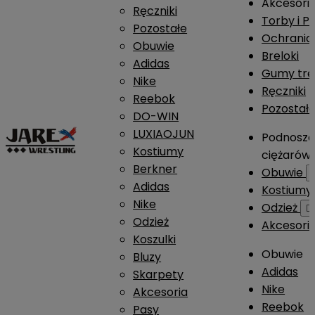
Akcesori
Ręczniki
Torby i P
Pozostałe
Ochrania
Obuwie
Breloki
Adidas
Gumy tre
Nike
Ręczniki
Reebok
Pozostał
DO-WIN
LUXIAOJUN
Podnosze
Kostiumy
ciężarów
Berkner
Obuwie
Adidas
Kostium
Nike
Odzież

Odzież
Akcesori
Koszulki
Obuwie
Bluzy
Adidas
Skarpety
Nike
Akcesoria
Reebok
Pasy