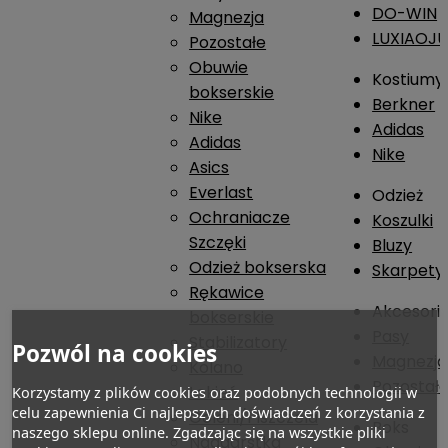
DO-WIN
Magnezja
LUXIAOJ
Pozostałe
Obuwie
Kostiumy
bokserskie
Berkner
Nike
Adidas
Adidas
Nike
Asics
Everlast
Odzież
Ochraniacze
Koszulki
Szczęki
Bluzy
Odzież bokserska
Skarpety
Rękawice
Akcesori
bokserskie
Pasy
Stabilizatory
Pozwól na cookies
Magnezja
Kolano
Pozostał
Łokieć
Korzystamy z plików cookies oraz podobnych technologii w
celu zapewnienia Ci najlepszych doświadczeń z korzystania z
Goleni/Piszczela
Boks
naszego sklepu online. Zgadzając się na wszystkie pliki
Nadgarstka