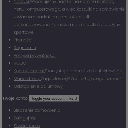
Nadruki
Wykonujemy nadruki na ubrania metodą
haftu komputerowego, a więc koszulki na zamówienie
z własnym nadrukiem, czy też koszulki
personalizowane. Zamów u nas koszulki dla drużyny
sportowej!
Płatności
Regulamin
Polityka prywatności
RODO
Kontakt z nami
Skorzystaj z formularza kontaktowego
Mapa strony
Zagubiłeś się? Znajdź to, czego szukasz!
Odstąpienie od umowy
Twoje konto
Toggle your account links

Śledzenie zamówienia
Zaloguj się
Stwórz konto