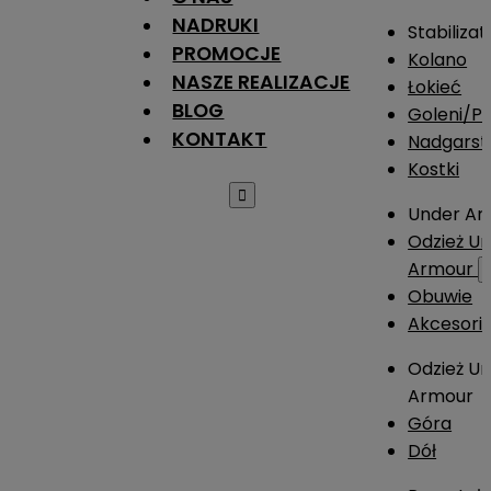
NADRUKI
Stabilizat
PROMOCJE
Kolano
NASZE REALIZACJE
Łokieć
BLOG
Goleni/Pi
KONTAKT
Nadgarst
Kostki

Under Ar
Odzież U
Armour
Obuwie
Akcesori
Odzież U
Armour
Góra
Dół