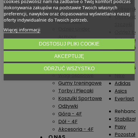
Obuwie
cookies pozwolisz nam na zadbanie o Twój komfort podczas
Kostki
dokonywania zakupów na podstawie Twoich własnych
boksersk
Pasy
preferencji, nawyków oraz dopasowania wyświetlania naszej
Ochrania
oferty indywidualnie do Twoich potrzeb.
Pozostałe
Szczęki
Odzież Under
Więcej informacji
Odzież b
Armour
Rękawice
Góra
DOSTOSUJ PLIKI COOKIE
boksersk
Dół
AKCEPTUJĘ
Obuwie
Obuwie
Akcesoria
boksersk
ODRZUĆ WSZYSTKO
Wagi osobowe
Nike
Gumy treningowe
Adidas
Torby i Plecaki
Asics
Koszulki Sportowe
Everlast
Odżywki
Rehband
Góra - 4F
Stabiliza
Dół - 4F
Pasy
Akcesoria - 4F
Pozostał
O NAS