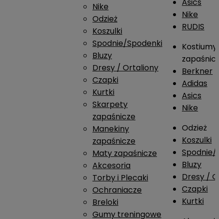
Asics
Nike
Nike
Odzież
RUDIS
Koszulki
Spodnie/Spodenki
Kostiumy
Bluzy
zapaśnic
Dresy / Ortaliony
Berkner
Czapki
Adidas
Kurtki
Asics
Skarpety
Nike
zapaśnicze
Odzież
Manekiny
Koszulki
zapaśnicze
Spodnie/
Maty zapaśnicze
Bluzy
Akcesoria
Dresy / O
Torby i Plecaki
Czapki
Ochraniacze
Kurtki
Breloki
Gumy treningowe