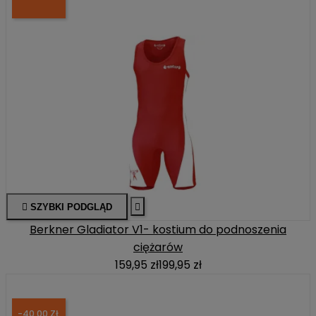

SZYBKI PODGLĄD

Berkner Gladiator V1- kostium do podnoszenia
ciężarów
159,95 zł
199,95 zł
-40,00 ZŁ