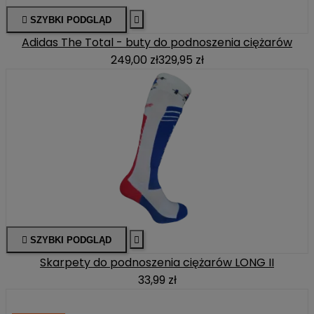

SZYBKI PODGLĄD

Adidas The Total - buty do podnoszenia ciężarów
249,00 zł
329,95 zł

SZYBKI PODGLĄD

Skarpety do podnoszenia ciężarów LONG II
33,99 zł