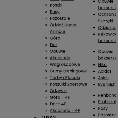
Obuwie
Kostki
boksersk
Pasy
Ochrania
Pozostałe
Szczęki
Odzież Under
Odzież b
Armour
Rękawice
Góra
boksersk
Dół
Obuwie
Obuwie
Akcesoria
boksersk
Wagi osobowe
Nike
Gumy treningowe
Adidas
Torby i Plecaki
Asics
Koszulki Sportowe
Everlast
Odżywki
Rehband
Góra - 4F
Stabiliza
Dół - 4F
Pasy
Akcesoria - 4F
Pozostał
O NAS