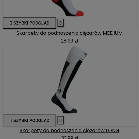

SZYBKI PODGLĄD

Skarpety do podnoszenia ciężarów MEDIUM
28,99 zł

SZYBKI PODGLĄD

Skarpety do podnoszenia ciężarów LONG
33,99 zł