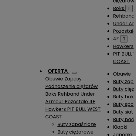
ciężarów
Boks

Rehband
Under A
Pozostał
4F

Hawkers
PIT BULL
COAST
OFERTA
Obuwie
Obuwie
Zapasy
Buty zap
Podnoszenie ciężarów
Buty cię
Boks
Rehband
Under
Buty boks
Armour
Pozostałe
4F
Buty spo
Hawkers
PIT BULL WEST
Buty siat
COAST
Buty pade
Buty zapaśnicze
Klapki
Buty ciężarowe
Japonki