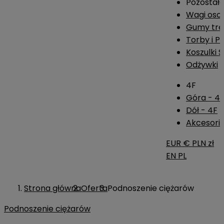
Pozostał
Wagi os
Gumy tre
Torby i P
Koszulki 
Odżywki
4F
Góra - 4
Dół - 4F
Akcesoria
EUR €
PLN zł
EN
PL
Strona główna
Oferta
Podnoszenie ciężarów
Podnoszenie ciężarów