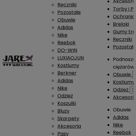
Akcesori
Ręczniki
Torby i P
Pozostałe
Ochrania
Obuwie
Breloki
Adidas
Gumy tre
Nike
Ręczniki
Reebok
Pozostał
DO-WIN
LUXIAOJUN
Podnosze
Kostiumy
ciężarów
Berkner
Obuwie
Adidas
Kostium
Nike
Odzież

Odzież
Akcesori
Koszulki
Obuwie
Bluzy
Adidas
Skarpety
Nike
Akcesoria
Reebok
Pasy