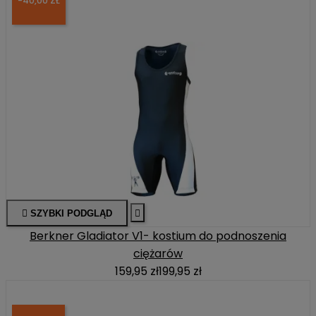
-40,00 ZŁ

SZYBKI PODGLĄD

Berkner Gladiator V1- kostium do podnoszenia
ciężarów
159,95 zł
199,95 zł