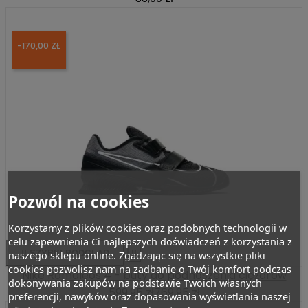
-170,00 ZŁ
Pozwól na cookies
Korzystamy z plików cookies oraz podobnych technologii w
celu zapewnienia Ci najlepszych doświadczeń z korzystania z

SZYBKI PODGLĄD

naszego sklepu online. Zgadzając się na wszystkie pliki
cookies pozwolisz nam na zadbanie o Twój komfort podczas
Nike Romaleos 4 - buty do podnoszenia ciężarów
dokonywania zakupów na podstawie Twoich własnych
599,95 zł
769,95 zł
preferencji, nawyków oraz dopasowania wyświetlania naszej