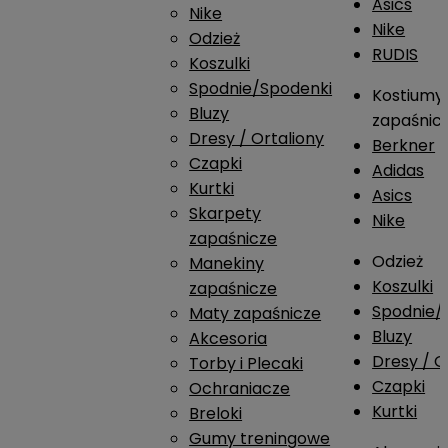
Asics
Nike
Nike
Odzież
RUDIS
Koszulki
Spodnie/Spodenki
Kostiumy
Bluzy
zapaśnic
Dresy / Ortaliony
Berkner
Czapki
Adidas
Kurtki
Asics
Skarpety
Nike
zapaśnicze
Odzież
Manekiny
Koszulki
zapaśnicze
Spodnie/
Maty zapaśnicze
Bluzy
Akcesoria
Dresy / O
Torby i Plecaki
Czapki
Ochraniacze
Kurtki
Breloki
Gumy treningowe