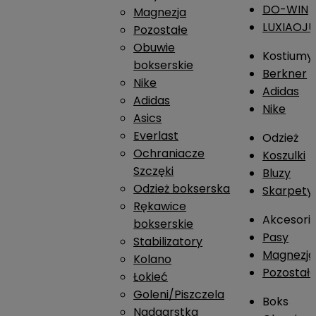
DO-WIN
Magnezja
LUXIAOJ
Pozostałe
Obuwie
Kostiumy
bokserskie
Berkner
Nike
Adidas
Adidas
Nike
Asics
Everlast
Odzież
Ochraniacze
Koszulki
Szczęki
Bluzy
Odzież bokserska
Skarpety
Rękawice
Akcesori
bokserskie
Pasy
Stabilizatory
Magnezja
Kolano
Pozostał
Łokieć
Goleni/Piszczela
Boks
Nadgarstka