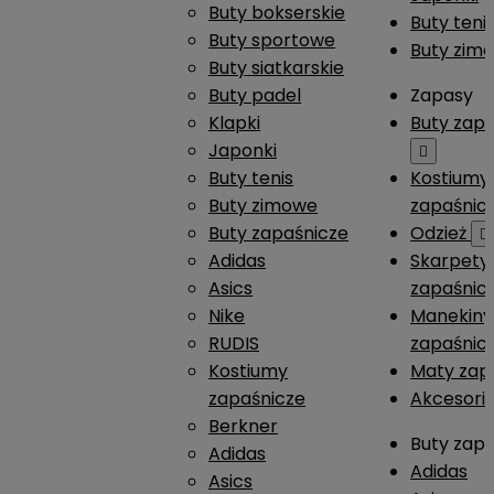
Buty bokserskie
Buty teni
Buty sportowe
Buty zim
Buty siatkarskie
Buty padel
Zapasy
Klapki
Buty zap
Japonki

Buty tenis
Kostiumy
Buty zimowe
zapaśnic
Buty zapaśnicze
Odzież

Adidas
Skarpety
Asics
zapaśnic
Nike
Manekiny
RUDIS
zapaśnic
Kostiumy
Maty zap
zapaśnicze
Akcesori
Berkner
Buty zap
Adidas
Adidas
Asics