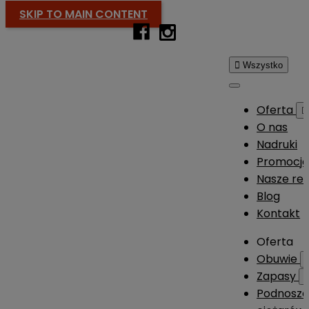
SKIP TO MAIN CONTENT

Wszystko
Oferta

O nas
Nadruki
Promocj
Nasze rea
Blog
Kontakt
Oferta
Obuwie
Zapasy
Podnosze