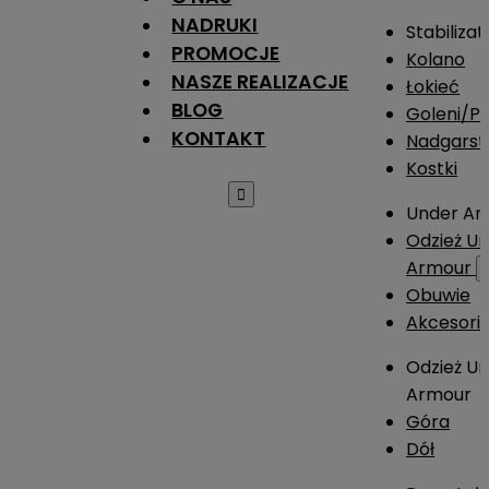
NADRUKI
Stabilizat
PROMOCJE
Kolano
NASZE REALIZACJE
Łokieć
BLOG
Goleni/Pi
KONTAKT
Nadgarst
Kostki

Under Ar
Odzież U
Armour
Obuwie
Akcesori
Odzież U
Armour
Góra
Dół