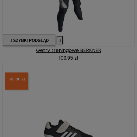

SZYBKI PODGLĄD

Getry treningowe BERKNER
109,95 zł
-80,00 ZŁ