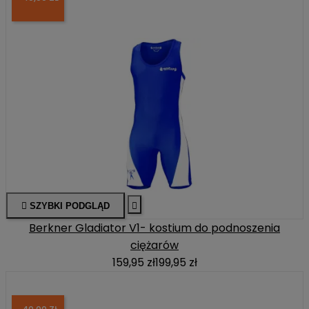

SZYBKI PODGLĄD

Berkner Gladiator V1- kostium do podnoszenia
ciężarów
159,95 zł
199,95 zł