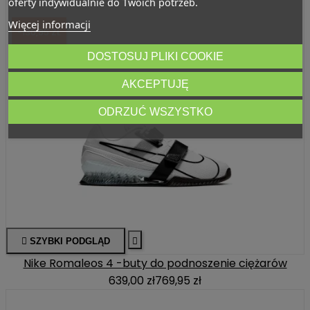
oferty indywidualnie do Twoich potrzeb.
Więcej informacji
-130,95 ZŁ
DOSTOSUJ PLIKI COOKIE
AKCEPTUJĘ
ODRZUĆ WSZYSTKO

SZYBKI PODGLĄD

Nike Romaleos 4 -buty do podnoszenie ciężarów
639,00 zł
769,95 zł