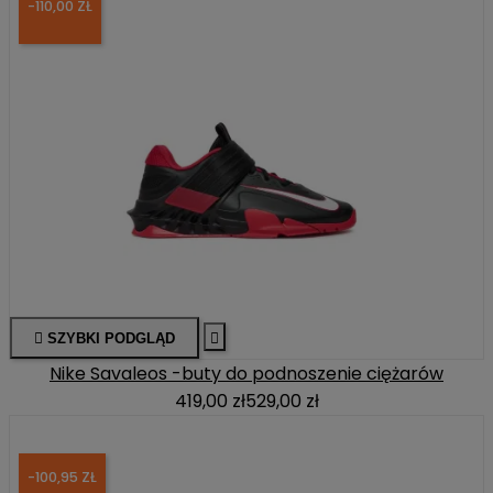
-110,00 ZŁ

SZYBKI PODGLĄD

Nike Savaleos -buty do podnoszenie ciężarów
419,00 zł
529,00 zł
-100,95 ZŁ