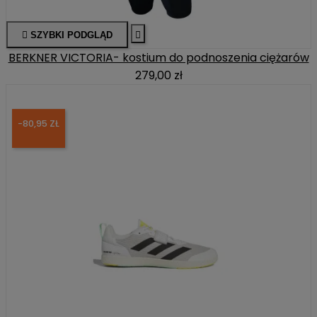

SZYBKI PODGLĄD

BERKNER VICTORIA- kostium do podnoszenia ciężarów
279,00 zł
-80,95 ZŁ