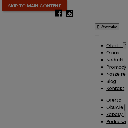
SKIP TO MAIN CONTENT

Wszystko
Oferta

O nas
Nadruki
Promocj
Nasze rea
Blog
Kontakt
Oferta
Obuwie
Zapasy
Podnosze