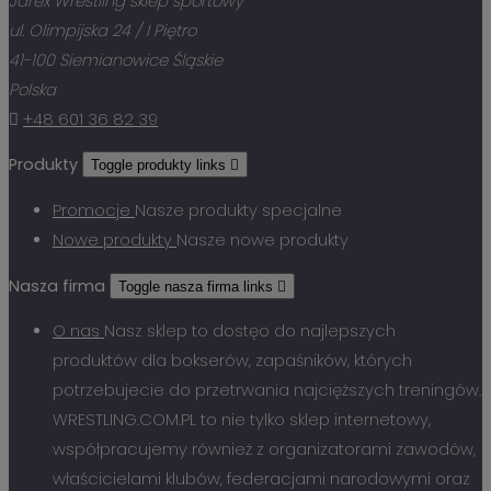
Jarex Wrestling sklep sportowy
ul. Olimpijska 24 / I Piętro
41-100 Siemianowice Śląskie
Polska

+48 601 36 82 39
Produkty
Toggle produkty links

Promocje
Nasze produkty specjalne
Nowe produkty
Nasze nowe produkty
Nasza firma
Toggle nasza firma links

O nas
Nasz sklep to dostęo do najlepszych
produktów dla bokserów, zapaśników, których
potrzebujecie do przetrwania najcięższych treningów.
WRESTLING.COM.PL to nie tylko sklep internetowy,
współpracujemy również z organizatorami zawodów,
właścicielami klubów, federacjami narodowymi oraz