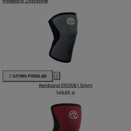
malejąco
Dostępne

SZYBKI PODGLĄD

Rehband 105309 | 5mm
149,95 zł