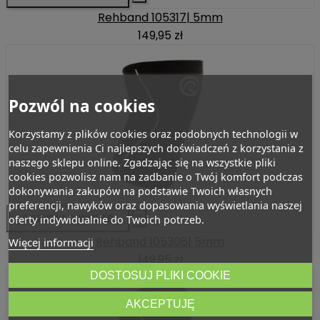
Rehband 105317| 5mm
149,95 zł
Pozwól na cookies
Korzystamy z plików cookies oraz podobnych technologii w
celu zapewnienia Ci najlepszych doświadczeń z korzystania z
naszego sklepu online. Zgadzając się na wszystkie pliki
cookies pozwolisz nam na zadbanie o Twój komfort podczas
dokonywania zakupów na podstawie Twoich własnych
preferencji, nawyków oraz dopasowania wyświetlania naszej
oferty indywidualnie do Twoich potrzeb.

SZYBKI PODGLĄD

Rehband 105306| 5mm
Więcej informacji
149,95 zł
DOSTOSUJ PLIKI COOKIE
AKCEPTUJĘ