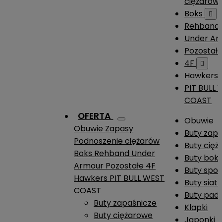
ciężarów
Boks

Rehband
Under A
Pozostał
4F

Hawkers
PIT BULL
COAST
OFERTA
Obuwie
Obuwie
Zapasy
Buty zap
Podnoszenie ciężarów
Buty cię
Boks
Rehband
Under
Buty boks
Armour
Pozostałe
4F
Buty spo
Hawkers
PIT BULL WEST
Buty siat
COAST
Buty pade
Buty zapaśnicze
Klapki
Buty ciężarowe
Japonki