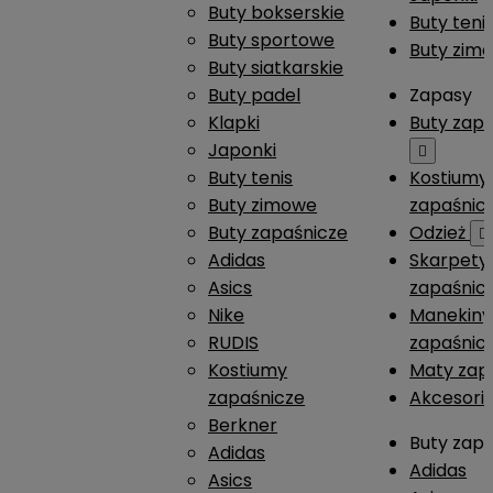
Buty bokserskie
Buty teni
Buty sportowe
Buty zim
Buty siatkarskie
Buty padel
Zapasy
Klapki
Buty zap
Japonki

Buty tenis
Kostiumy
Buty zimowe
zapaśnic
Buty zapaśnicze
Odzież

Adidas
Skarpety
Asics
zapaśnic
Nike
Manekiny
RUDIS
zapaśnic
Kostiumy
Maty zap
zapaśnicze
Akcesori
Berkner
Buty zap
Adidas
Adidas
Asics