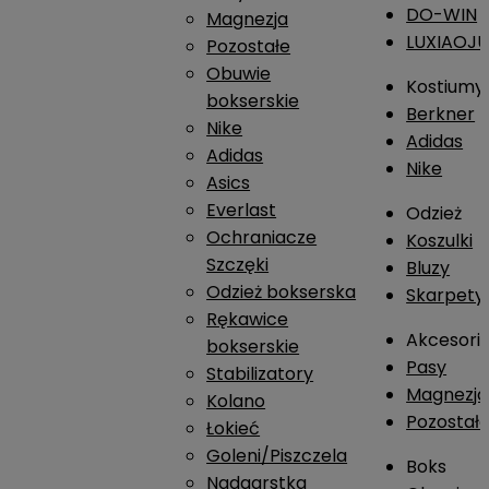
DO-WIN
Magnezja
LUXIAOJ
Pozostałe
Obuwie
Kostiumy
bokserskie
Berkner
Nike
Adidas
Adidas
Nike
Asics
Everlast
Odzież
Ochraniacze
Koszulki
Szczęki
Bluzy
Odzież bokserska
Skarpety
Rękawice
Akcesori
bokserskie
Pasy
Stabilizatory
Magnezja
Kolano
Pozostał
Łokieć
Goleni/Piszczela
Boks
Nadgarstka