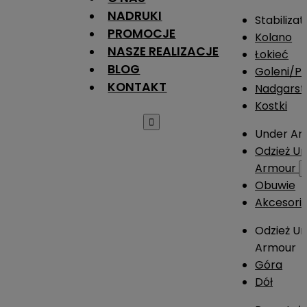
NADRUKI
Stabilizat
PROMOCJE
Kolano
NASZE REALIZACJE
Łokieć
BLOG
Goleni/Pi
KONTAKT
Nadgarst
Kostki

Under Ar
Odzież U
Armour
Obuwie
Akcesori
Odzież U
Armour
Góra
Dół