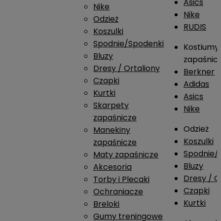
Asics
Nike
Nike
Odzież
RUDIS
Koszulki
Spodnie/Spodenki
Kostiumy
Bluzy
zapaśnic
Dresy / Ortaliony
Berkner
Czapki
Adidas
Kurtki
Asics
Skarpety
Nike
zapaśnicze
Odzież
Manekiny
Koszulki
zapaśnicze
Spodnie/
Maty zapaśnicze
Bluzy
Akcesoria
Dresy / O
Torby i Plecaki
Czapki
Ochraniacze
Kurtki
Breloki
Gumy treningowe