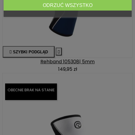
ODRZUĆ WSZYSTKO

SZYBKI PODGLĄD

Rehband 105308| 5mm
149,95 zł
OBECNIE BRAK NA STANIE