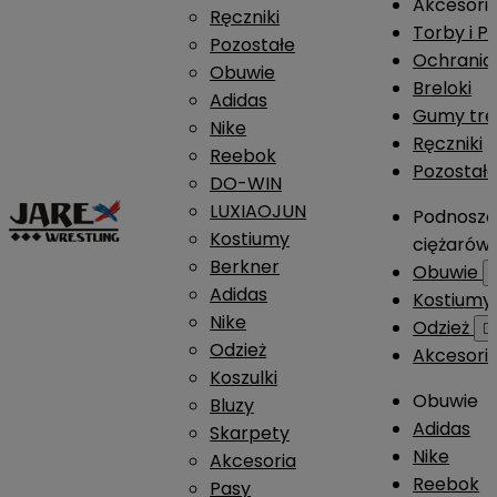
Akcesori
Ręczniki
Torby i P
Pozostałe
Ochrania
Obuwie
Breloki
Adidas
Gumy tre
Nike
Ręczniki
Reebok
Pozostał
DO-WIN
LUXIAOJUN
Podnosze
Kostiumy
ciężarów
Berkner
Obuwie
Adidas
Kostium
Nike
Odzież

Odzież
Akcesori
Koszulki
Obuwie
Bluzy
Adidas
Skarpety
Nike
Akcesoria
Reebok
Pasy