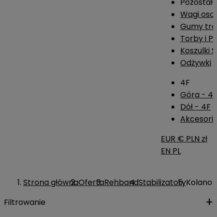
Pozostał
Wagi os
Gumy tre
Torby i P
Koszulki 
Odżywki
4F
Góra - 4
Dół - 4F
Akcesoria
EUR €
PLN zł
EN
PL
Strona główna
Oferta
Rehband
Stabilizatory
Kolano
Filtrowanie