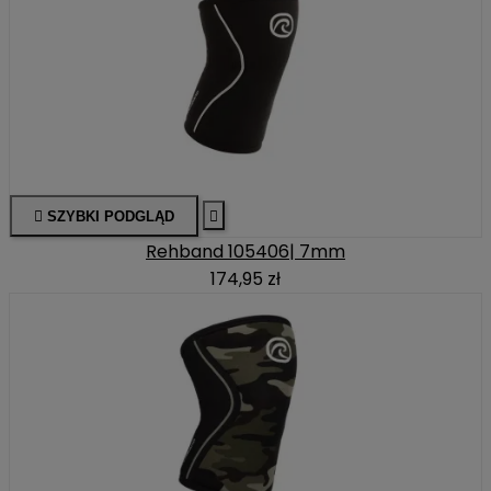

SZYBKI PODGLĄD

Rehband 105406| 7mm
174,95 zł