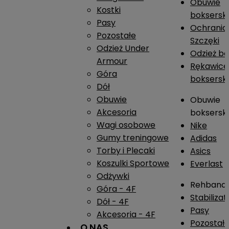
Obuwie
Kostki
boksersk
Pasy
Ochrania
Pozostałe
Szczęki
Odzież Under
Odzież b
Armour
Rękawice
Góra
boksersk
Dół
Obuwie
Obuwie
Akcesoria
boksersk
Wagi osobowe
Nike
Gumy treningowe
Adidas
Torby i Plecaki
Asics
Koszulki Sportowe
Everlast
Odżywki
Rehband
Góra - 4F
Stabiliza
Dół - 4F
Pasy
Akcesoria - 4F
Pozostał
O NAS