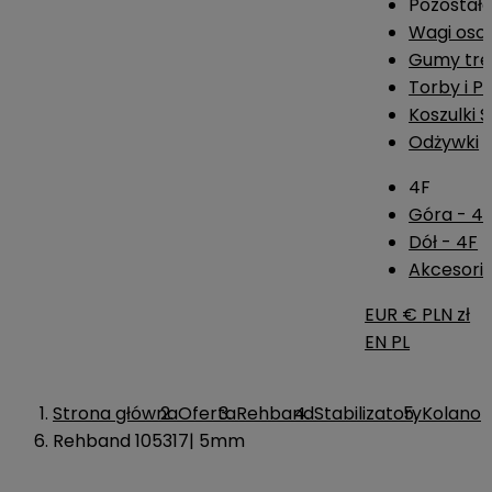
Pozostał
Wagi os
Gumy tre
Torby i P
Koszulki 
Odżywki
4F
Góra - 4
Dół - 4F
Akcesoria
EUR €
PLN zł
EN
PL
Strona główna
Oferta
Rehband
Stabilizatory
Kolano
Rehband 105317| 5mm