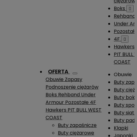
ciężarów
Boks

Rehband
Under A
Pozostał
4F

Hawkers
PIT BULL
COAST
OFERTA
Obuwie
Obuwie
Zapasy
Buty zap
Podnoszenie ciężarów
Buty cię
Boks
Rehband
Under
Buty boks
Armour
Pozostałe
4F
Buty spo
Hawkers
PIT BULL WEST
Buty siat
COAST
Buty pade
Buty zapaśnicze
Klapki
Buty ciężarowe
Japonki