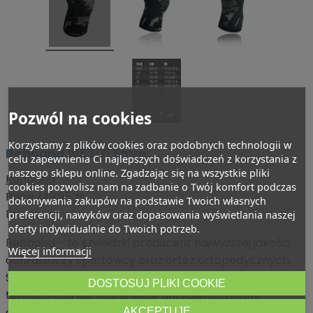
Pozwól na cookies
Korzystamy z plików cookies oraz podobnych technologii w
Rehband 105317| 5mm
celu zapewnienia Ci najlepszych doświadczeń z korzystania z
naszego sklepu online. Zgadzając się na wszystkie pliki
Rehband
cookies pozwolisz nam na zadbanie o Twój komfort podczas
Price:
149,95 zł
dokonywania zakupów na podstawie Twoich własnych
Brutto
preferencji, nawyków oraz dopasowania wyświetlania naszej
oferty indywidualnie do Twoich potrzeb.
Rehband - to szwedzki producent najwyższej jakości
Więcej informacji
ochraniaczy sportowcy oraz ortez ortopedycznych.
Swoje artykuły marka tworzy z wytrzymałego
DOSTOSUJ PLIKI COOKIE
termoprenu lub materiałów antyalergicznych,
objętych certyfikatami jakości. Już samo to udowadnia,
AKCEPTUJĘ