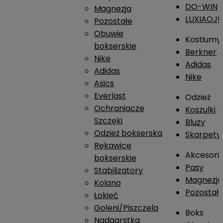
DO-WIN
Magnezja
LUXIAOJ
Pozostałe
Obuwie
Kostiumy
bokserskie
Berkner
Nike
Adidas
Adidas
Nike
Asics
Everlast
Odzież
Ochraniacze
Koszulki
Szczęki
Bluzy
Odzież bokserska
Skarpety
Rękawice
Akcesori
bokserskie
Pasy
Stabilizatory
Magnezja
Kolano
Pozostał
Łokieć
Goleni/Piszczela
Boks
Nadgarstka