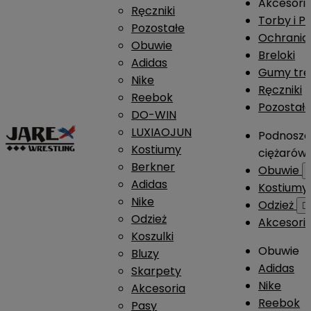
Akcesori
Ręczniki
Torby i P
Pozostałe
Ochrania
Obuwie
Breloki
Adidas
Gumy tre
Nike
Ręczniki
Reebok
Pozostał
DO-WIN
LUXIAOJUN
Podnosze
Kostiumy
ciężarów
Berkner
Obuwie
Adidas
Kostium
Nike
Odzież

Odzież
Akcesori
Koszulki
Obuwie
Bluzy
Adidas
Skarpety
Nike
Akcesoria
Reebok
Pasy