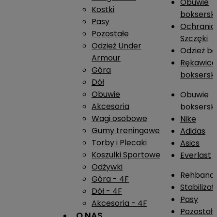
Obuwie
Kostki
boksersk
Pasy
Ochrania
Pozostałe
Szczęki
Odzież Under
Odzież b
Armour
Rękawice
Góra
boksersk
Dół
Obuwie
Obuwie
Akcesoria
boksersk
Wagi osobowe
Nike
Gumy treningowe
Adidas
Torby i Plecaki
Asics
Koszulki Sportowe
Everlast
Odżywki
Rehband
Góra - 4F
Stabiliza
Dół - 4F
Pasy
Akcesoria - 4F
Pozostał
O NAS