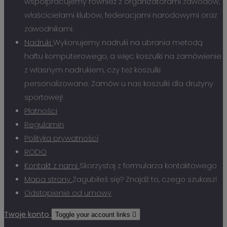
współpracujemy również z organizatorami zawodów,
właścicielami klubów, federacjami narodowymi oraz
zawodnikami.
Nadruki
Wykonujemy nadruki na ubrania metodą
haftu komputerowego, a więc koszulki na zamówienie
z własnym nadrukiem, czy też koszulki
personalizowane. Zamów u nas koszulki dla drużyny
sportowej!
Płatności
Regulamin
Polityka prywatności
RODO
Kontakt z nami
Skorzystaj z formularza kontaktowego
Mapa strony
Zagubiłeś się? Znajdź to, czego szukasz!
Odstąpienie od umowy
Twoje konto
Toggle your account links
