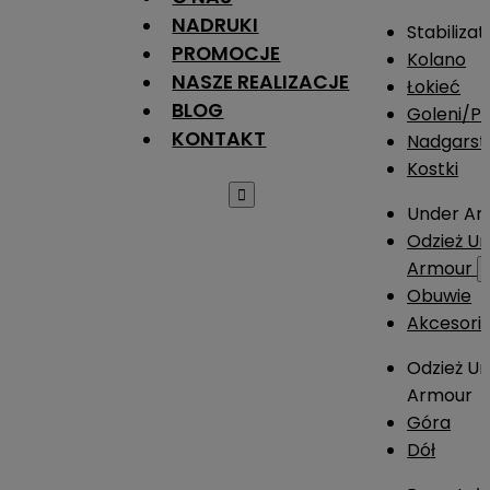
NADRUKI
Stabilizat
PROMOCJE
Kolano
NASZE REALIZACJE
Łokieć
BLOG
Goleni/Pi
KONTAKT
Nadgarst
Kostki

Under Ar
Odzież U
Armour
Obuwie
Akcesori
Odzież U
Armour
Góra
Dół