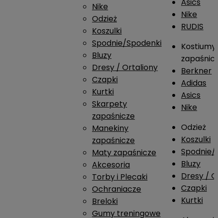
Asics
Nike
Nike
Odzież
RUDIS
Koszulki
Spodnie/Spodenki
Kostiumy
Bluzy
zapaśnic
Dresy / Ortaliony
Berkner
Czapki
Adidas
Kurtki
Asics
Skarpety
Nike
zapaśnicze
Odzież
Manekiny
Koszulki
zapaśnicze
Spodnie/
Maty zapaśnicze
Bluzy
Akcesoria
Dresy / O
Torby i Plecaki
Czapki
Ochraniacze
Kurtki
Breloki
Gumy treningowe