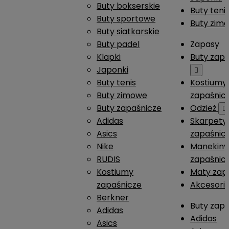
Buty bokserskie
Buty teni
Buty sportowe
Buty zim
Buty siatkarskie
Buty padel
Zapasy
Klapki
Buty zap
Japonki

Buty tenis
Kostiumy
Buty zimowe
zapaśnic
Buty zapaśnicze
Odzież

Adidas
Skarpety
Asics
zapaśnic
Nike
Manekiny
RUDIS
zapaśnic
Kostiumy
Maty zap
zapaśnicze
Akcesori
Berkner
Buty zap
Adidas
Adidas
Asics