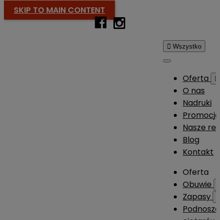
SKIP TO MAIN CONTENT

Wszystko
Oferta

O nas
Nadruki
Promocj
Nasze rea
Blog
Kontakt
Oferta
Obuwie
Zapasy
Podnosze