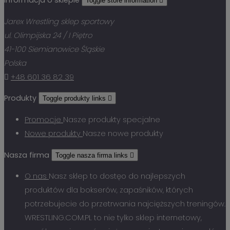
Informacja o sklepie
Toggle store information

Jarex Wrestling sklep sportowy
ul. Olimpijska 24 / I Piętro
41-100 Siemianowice Śląskie
Polska

+48 601 36 82 39
Produkty
Toggle produkty links

Promocje
Nasze produkty specjalne
Nowe produkty
Nasze nowe produkty
Nasza firma
Toggle nasza firma links

O nas
Nasz sklep to dostęo do najlepszych
produktów dla bokserów, zapaśników, których
potrzebujecie do przetrwania najcięższych treningów.
WRESTLING.COM.PL to nie tylko sklep internetowy,