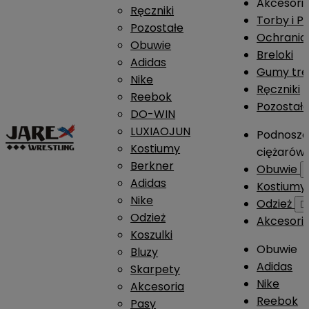
Akcesori
Ręczniki
Torby i P
Pozostałe
Ochrania
Obuwie
Breloki
Adidas
Gumy tre
Nike
Ręczniki
Reebok
Pozostał
DO-WIN
LUXIAOJUN
Podnosze
Kostiumy
ciężarów
Berkner
Obuwie
Adidas
Kostium
Nike
Odzież

Odzież
Akcesori
Koszulki
Obuwie
Bluzy
Adidas
Skarpety
Nike
Akcesoria
Reebok
Pasy