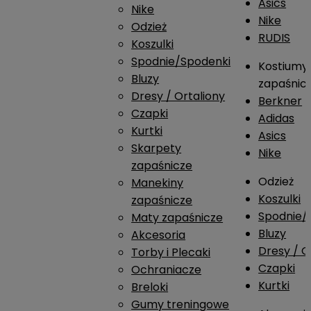
Asics
Nike
Nike
Odzież
RUDIS
Koszulki
Spodnie/Spodenki
Kostiumy
Bluzy
zapaśnic
Dresy / Ortaliony
Berkner
Czapki
Adidas
Kurtki
Asics
Skarpety
Nike
zapaśnicze
Odzież
Manekiny
Koszulki
zapaśnicze
Spodnie/
Maty zapaśnicze
Bluzy
Akcesoria
Dresy / O
Torby i Plecaki
Czapki
Ochraniacze
Kurtki
Breloki
Gumy treningowe