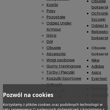
Obuwie
Kostki
boksersk
Pasy
Ochrania
Pozostałe
Szczęki
Odzież Under
Odzież b
Armour
Rękawice
Góra
boksersk
Dół
Obuwie
Obuwie
Akcesoria
boksersk
Wagi osobowe
Nike
Gumy treningowe
Adidas
Torby i Plecaki
Asics
Koszulki Sportowe
Everlast
Odżywki
Rehband
Góra - 4F
Pozwól na cookies
Stabiliza
Dół - 4F
Pasy
Akcesoria - 4F
Korzystamy z plików cookies oraz podobnych technologii w
Pozostał
O NAS
celu zapewnienia Ci najlepszych doświadczeń z korzystania z