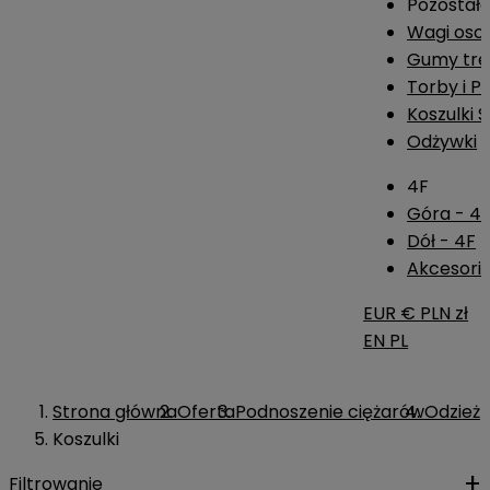
Pozostał
Wagi os
Gumy tre
Torby i P
Koszulki 
Odżywki
4F
Góra - 4
Dół - 4F
Akcesoria
EUR €
PLN zł
EN
PL
Strona główna
Oferta
Podnoszenie ciężarów
Odzież
Koszulki
Filtrowanie