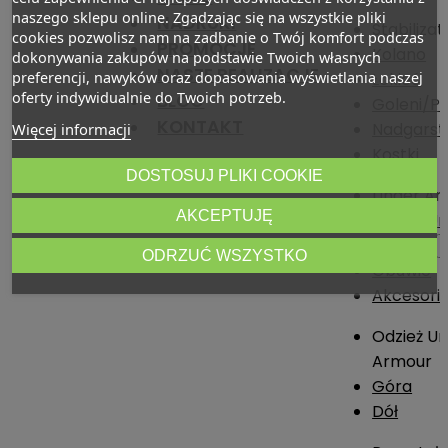
naszego sklepu online. Zgadzając się na wszystkie pliki
NADRUKI
Stabilizat
cookies pozwolisz nam na zadbanie o Twój komfort podczas
PROMOCJE
Kolano
dokonywania zakupów na podstawie Twoich własnych
NASZE REALIZACJE
preferencji, nawyków oraz dopasowania wyświetlania naszej
Łokieć
oferty indywidualnie do Twoich potrzeb.
BLOG
Goleni/Pi
KONTAKT
Nadgarst
Więcej informacji
Kostki
DOSTOSUJ PLIKI COOKIE

Under Ar
AKCEPTUJĘ
Odzież U
Armour
ODRZUĆ WSZYSTKO
Obuwie
Akcesori
Odzież U
Armour
Góra
Dół