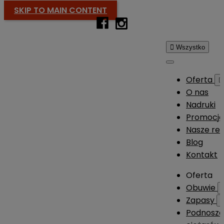
SKIP TO MAIN CONTENT

Wszystko
Oferta

O nas
Nadruki
Promocj
Nasze rea
Blog
Kontakt
Oferta
Obuwie
Zapasy
Podnosze