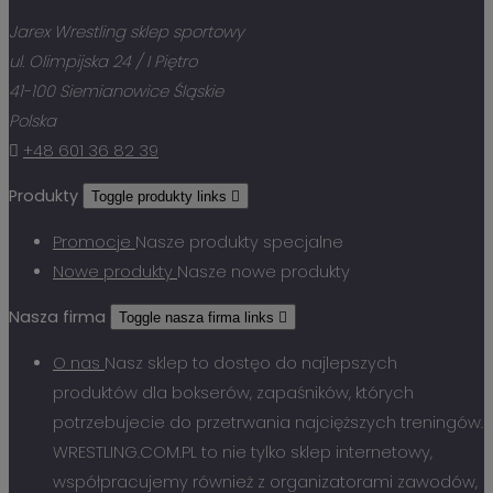
Jarex Wrestling sklep sportowy
ul. Olimpijska 24 / I Piętro
41-100 Siemianowice Śląskie
Polska

+48 601 36 82 39
Produkty
Toggle produkty links

Promocje
Nasze produkty specjalne
Nowe produkty
Nasze nowe produkty
Nasza firma
Toggle nasza firma links

O nas
Nasz sklep to dostęo do najlepszych
produktów dla bokserów, zapaśników, których
potrzebujecie do przetrwania najcięższych treningów.
WRESTLING.COM.PL to nie tylko sklep internetowy,
współpracujemy również z organizatorami zawodów,