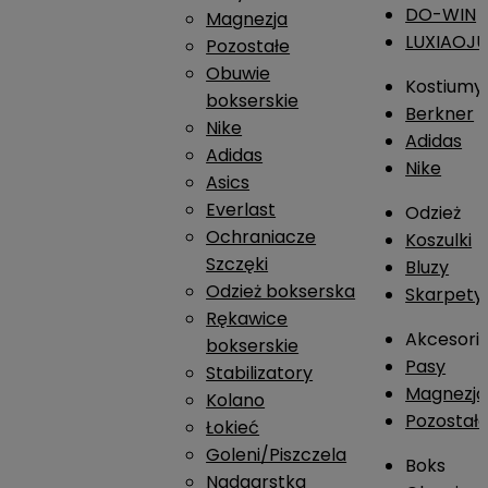
DO-WIN
Magnezja
LUXIAOJ
Pozostałe
Obuwie
Kostiumy
bokserskie
Berkner
Nike
Adidas
Adidas
Nike
Asics
Everlast
Odzież
Ochraniacze
Koszulki
Szczęki
Bluzy
Odzież bokserska
Skarpety
Rękawice
Akcesori
bokserskie
Pasy
Stabilizatory
Magnezja
Kolano
Pozostał
Łokieć
Goleni/Piszczela
Boks
Nadgarstka