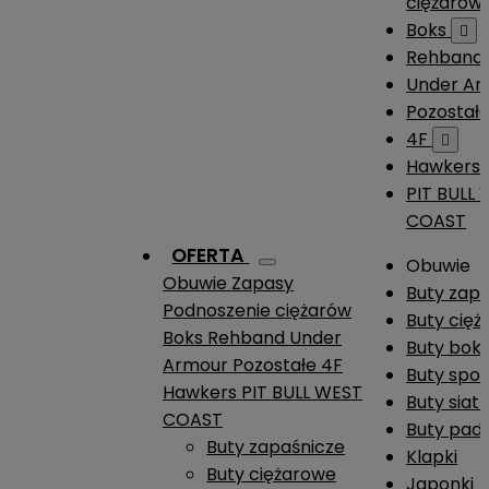
ciężarów
Boks

Rehband
Under A
Pozostał
4F

Hawkers
PIT BULL
COAST
OFERTA
Obuwie
Obuwie
Zapasy
Buty zap
Podnoszenie ciężarów
Buty cię
Boks
Rehband
Under
Buty boks
Armour
Pozostałe
4F
Buty spo
Hawkers
PIT BULL WEST
Buty siat
COAST
Buty pade
Buty zapaśnicze
Klapki
Buty ciężarowe
Japonki