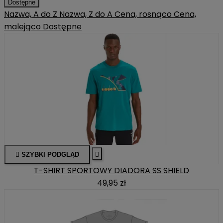
Dostępne
Nazwa, A do Z
Nazwa, Z do A
Cena, rosnąco
Cena,
malejąco
Dostępne

SZYBKI PODGLĄD

T-SHIRT SPORTOWY DIADORA SS SHIELD
49,95 zł