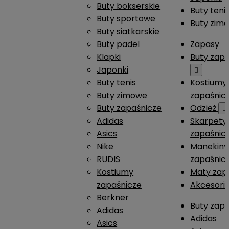
Buty bokserskie
Buty teni
Buty sportowe
Buty zim
Buty siatkarskie
Buty padel
Zapasy
Klapki
Buty zap
Japonki

Buty tenis
Kostiumy
Buty zimowe
zapaśnic
Buty zapaśnicze
Odzież

Adidas
Skarpety
Asics
zapaśnic
Nike
Manekiny
RUDIS
zapaśnic
Kostiumy
Maty zap
zapaśnicze
Akcesori
Berkner
Buty zap
Adidas
Adidas
Asics