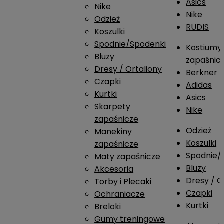
Asics
Nike
Nike
Odzież
RUDIS
Koszulki
Spodnie/Spodenki
Kostiumy
Bluzy
zapaśnic
Dresy / Ortaliony
Berkner
Czapki
Adidas
Kurtki
Asics
Skarpety
Nike
zapaśnicze
Odzież
Manekiny
Koszulki
zapaśnicze
Spodnie/
Maty zapaśnicze
Bluzy
Akcesoria
Dresy / O
Torby i Plecaki
Czapki
Ochraniacze
Kurtki
Breloki
Gumy treningowe