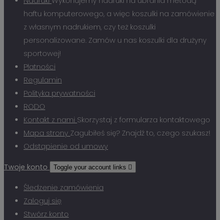
Nadruki
Wykonujemy nadruki na ubrania metodą
haftu komputerowego, a więc koszulki na zamówienie
z własnym nadrukiem, czy też koszulki
personalizowane. Zamów u nas koszulki dla drużyny
sportowej!
Płatności
Regulamin
Polityka prywatności
RODO
Kontakt z nami
Skorzystaj z formularza kontaktowego
Mapa strony
Zagubiłeś się? Znajdź to, czego szukasz!
Odstąpienie od umowy
Twoje konto
Toggle your account links

Śledzenie zamówienia
Zaloguj się
Stwórz konto