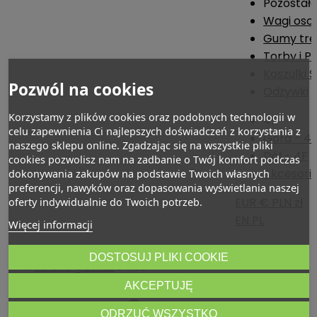
Pozostał
Wagi os
Gumy tre
Torby i P
Koszulki 
Pozwól na cookies
Odżywki
Korzystamy z plików cookies oraz podobnych technologii w
4F
celu zapewnienia Ci najlepszych doświadczeń z korzystania z
Góra - 4
naszego sklepu online. Zgadzając się na wszystkie pliki
Dół - 4F
cookies pozwolisz nam na zadbanie o Twój komfort podczas
Akcesoria
dokonywania zakupów na podstawie Twoich własnych
preferencji, nawyków oraz dopasowania wyświetlania naszej
EUR €
PLN zł
oferty indywidualnie do Twoich potrzeb.
EN
PL
Więcej informacji
DOSTOSUJ PLIKI COOKIE
Strona główna
O nas
AKCEPTUJĘ
O nas
ODRZUĆ WSZYSTKO