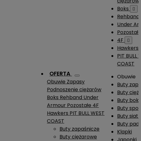
ciężarów
Boks

Rehband
Under A
Pozostał
4F

Hawkers
PIT BULL
COAST
OFERTA
Obuwie
Obuwie
Zapasy
Buty zap
Podnoszenie ciężarów
Buty cię
Boks
Rehband
Under
Buty boks
Armour
Pozostałe
4F
Buty spo
Hawkers
PIT BULL WEST
Buty siat
COAST
Buty pade
Buty zapaśnicze
Klapki
Buty ciężarowe
Japonki