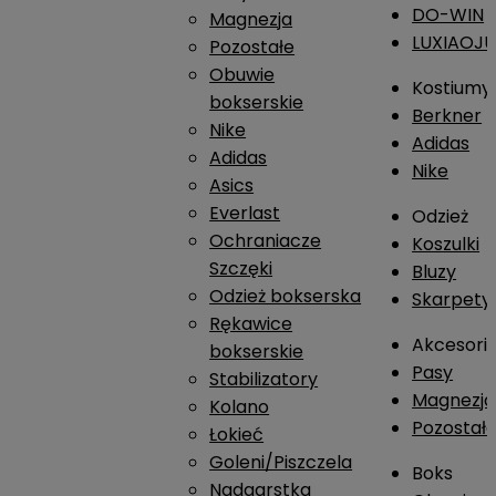
DO-WIN
Magnezja
LUXIAOJ
Pozostałe
Obuwie
Kostiumy
bokserskie
Berkner
Nike
Adidas
Adidas
Nike
Asics
Everlast
Odzież
Ochraniacze
Koszulki
Szczęki
Bluzy
Odzież bokserska
Skarpety
Rękawice
Akcesori
bokserskie
Pasy
Stabilizatory
Magnezja
Kolano
Pozostał
Łokieć
Goleni/Piszczela
Boks
Nadgarstka