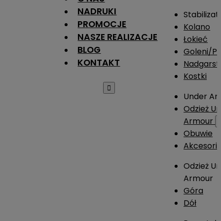
NADRUKI
Stabilizat
PROMOCJE
Kolano
NASZE REALIZACJE
Łokieć
BLOG
Goleni/Pi
KONTAKT
Nadgarst
Kostki

Under Ar
Odzież U
Armour
Obuwie
Akcesori
Odzież U
Armour
Góra
Dół