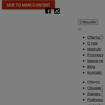
SKIP TO MAIN CONTENT

Wszystko
Oferta

O nas
Nadruki
Promocj
Nasze rea
Blog
Kontakt
Oferta
Obuwie
Zapasy
Podnosze