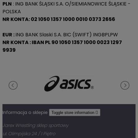
PLN
: ING BANK ŚLĄSKI S.A. O/SIEMIANOWICE ŚLĄSKIE -
POLSKA
NR KONTA: 02 1050 1357 1000 0010 0373 2656
EUR :
ING BANK Slaski S.A. BIC (SWIFT) INGBPLPW
NR KONTA : IBAN PL 90 1050 1357 1000 0023 1297
9939
Informacja o sklepie
Toggle store information

Jarex Wrestling sklep sportowy
ul. Olimpijska 24 / I Piętro