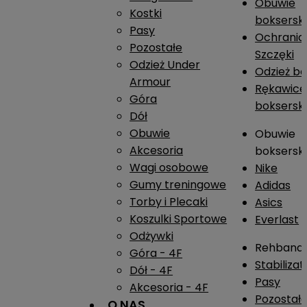
Obuwie
Kostki
boksersk
Pasy
Ochrania
Pozostałe
Szczęki
Odzież Under
Odzież b
Armour
Rękawice
Góra
boksersk
Dół
Obuwie
Obuwie
Akcesoria
boksersk
Wagi osobowe
Nike
Gumy treningowe
Adidas
Torby i Plecaki
Asics
Koszulki Sportowe
Everlast
Odżywki
Rehband
Góra - 4F
Stabiliza
Dół - 4F
Pasy
Akcesoria - 4F
Pozostał
O NAS