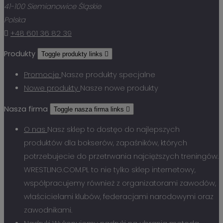
41-100 Siemianowice Śląskie
Polska

+48 601 36 82 39
Produkty
Toggle produkty links

Promocje
Nasze produkty specjalne
Nowe produkty
Nasze nowe produkty
Nasza firma
Toggle nasza firma links

O nas
Nasz sklep to dostęo do najlepszych
produktów dla bokserów, zapaśników, których
potrzebujecie do przetrwania najcięższych treningów.
WRESTLING.COM.PL to nie tylko sklep internetowy,
współpracujemy również z organizatorami zawodów,
właścicielami klubów, federacjami narodowymi oraz
zawodnikami.