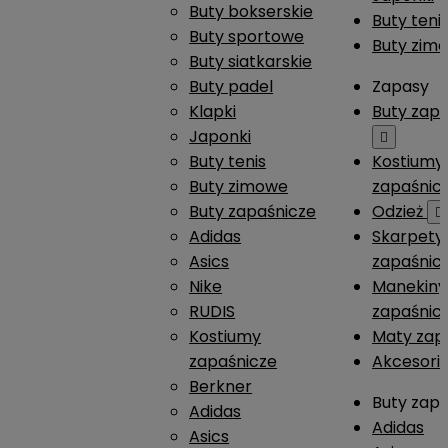
Buty bokserskie
Buty teni
Buty sportowe
Buty zim
Buty siatkarskie
Buty padel
Zapasy
Klapki
Buty zap
Japonki

Buty tenis
Kostiumy
Buty zimowe
zapaśnic
Buty zapaśnicze
Odzież

Adidas
Skarpety
Asics
zapaśnic
Nike
Manekiny
RUDIS
zapaśnic
Kostiumy
Maty zap
zapaśnicze
Akcesori
Berkner
Buty zap
Adidas
Adidas
Asics