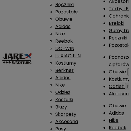
Akcesori
Ręczniki
Torby i P
Pozostałe
Ochrania
Obuwie
Breloki
Adidas
Gumy tre
Nike
Ręczniki
Reebok
Pozostał
DO-WIN
LUXIAOJUN
Podnosze
Kostiumy
ciężarów
Berkner
Obuwie
Adidas
Kostium
Nike
Odzież

Odzież
Akcesori
Koszulki
Obuwie
Bluzy
Adidas
Skarpety
Nike
Akcesoria
Reebok
Pasy