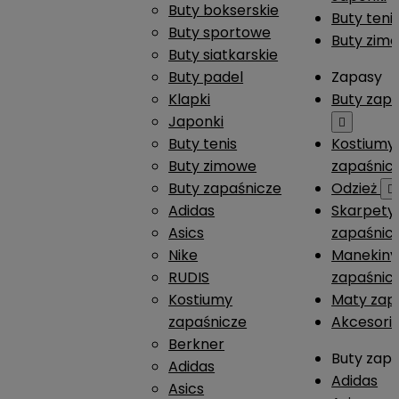
Buty bokserskie
Buty teni
Buty sportowe
Buty zim
Buty siatkarskie
Buty padel
Zapasy
Klapki
Buty zap
Japonki

Buty tenis
Kostiumy
Buty zimowe
zapaśnic
Buty zapaśnicze
Odzież

Adidas
Skarpety
Asics
zapaśnic
Nike
Manekiny
RUDIS
zapaśnic
Kostiumy
Maty zap
zapaśnicze
Akcesori
Berkner
Buty zap
Adidas
Adidas
Asics