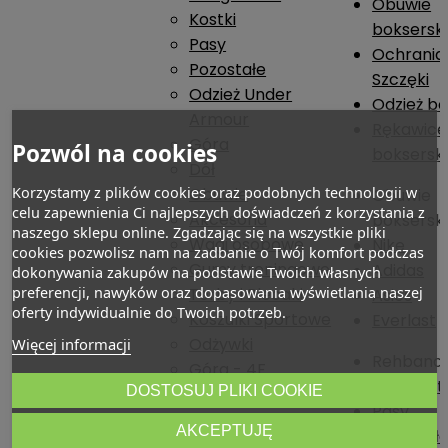
Obuwie
Kostki
boksersk
Pasy
Ochrania
Pozostałe
Szczęki
Odzież Under
Odzież b
Armour
Rękawice
Góra
Pozwól na cookies
boksersk
Dół
Obuwie
Korzystamy z plików cookies oraz podobnych technologii w
Obuwie
celu zapewnienia Ci najlepszych doświadczeń z korzystania z
Akcesoria
boksersk
naszego sklepu online. Zgadzając się na wszystkie pliki
Wagi osobowe
Nike
cookies pozwolisz nam na zadbanie o Twój komfort podczas
Gumy treningowe
Adidas
dokonywania zakupów na podstawie Twoich własnych
Torby i Plecaki
preferencji, nawyków oraz dopasowania wyświetlania naszej
Asics
oferty indywidualnie do Twoich potrzeb.
Koszulki Sportowe
Everlast
Odżywki
Więcej informacji
Rehband
Góra - 4F
Stabiliza
DOSTOSUJ PLIKI COOKIE
Dół - 4F
Pasy
Akcesoria - 4F
AKCEPTUJĘ
Pozostał
O NAS