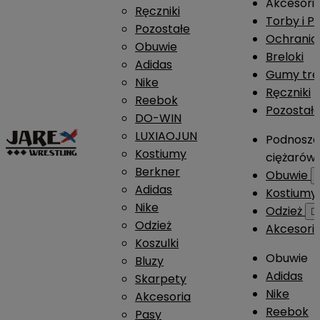
Akcesori
Ręczniki
Torby i P
Pozostałe
Ochrania
Obuwie
Breloki
Adidas
Gumy tre
Nike
Ręczniki
Reebok
Pozostał
DO-WIN
LUXIAOJUN
Podnosze
Kostiumy
ciężarów
Berkner
Obuwie
Adidas
Kostium
Nike
Odzież

Odzież
Akcesori
Koszulki
Obuwie
Bluzy
Adidas
Skarpety
Nike
Akcesoria
Reebok
Pasy