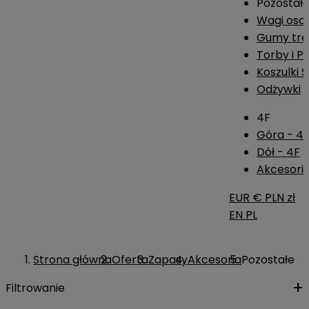
Pozostał
Wagi os
Gumy tre
Torby i P
Koszulki 
Odżywki
4F
Góra - 4
Dół - 4F
Akcesoria
EUR €
PLN zł
EN
PL
Strona główna
Oferta
Zapasy
Akcesoria
Pozostałe
Filtrowanie