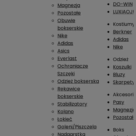
DO-WIN
Magnezja
LUXIAOJ
Pozostałe
Obuwie
Kostiumy
bokserskie
Berkner
Nike
Adidas
Adidas
Nike
Asics
Everlast
Odzież
Ochraniacze
Koszulki
Szczęki
Bluzy
Odzież bokserska
Skarpety
Rękawice
Akcesori
bokserskie
Pasy
Stabilizatory
Magnezja
Kolano
Pozostał
Łokieć
Goleni/Piszczela
Boks
Nadgarstka