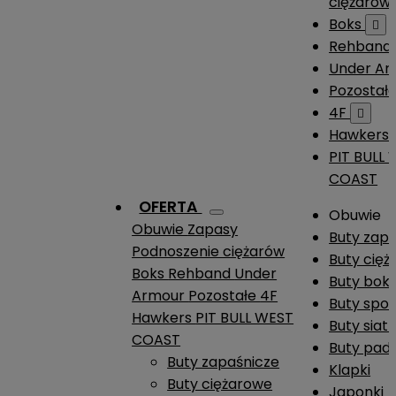
ciężarów
Boks

Rehband
Under A
Pozostał
4F

Hawkers
PIT BULL
COAST
OFERTA
Obuwie
Obuwie
Zapasy
Buty zap
Podnoszenie ciężarów
Buty cię
Boks
Rehband
Under
Buty boks
Armour
Pozostałe
4F
Buty spo
Hawkers
PIT BULL WEST
Buty siat
COAST
Buty pade
Buty zapaśnicze
Klapki
Buty ciężarowe
Japonki