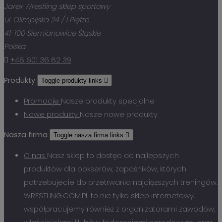
Jarex Wrestling sklep sportowy
ul. Olimpijska 24 / I Piętro
41-100 Siemianowice Śląskie
Polska

+48 601 36 82 39
Produkty
Toggle produkty links

Promocje
Nasze produkty specjalne
Nowe produkty
Nasze nowe produkty
Nasza firma
Toggle nasza firma links

O nas
Nasz sklep to dostęo do najlepszych
produktów dla bokserów, zapaśników, których
potrzebujecie do przetrwania najcięższych treningów.
WRESTLING.COM.PL to nie tylko sklep internetowy,
współpracujemy również z organizatorami zawodów,