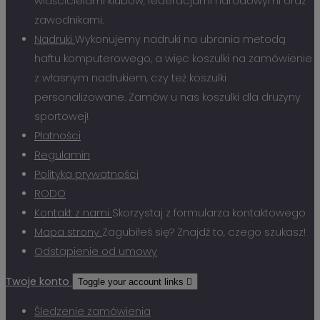
właścicielami klubów, federacjami narodowymi oraz
zawodnikami.
Nadruki
Wykonujemy nadruki na ubrania metodą
haftu komputerowego, a więc koszulki na zamówienie
z własnym nadrukiem, czy też koszulki
personalizowane. Zamów u nas koszulki dla drużyny
sportowej!
Płatności
Regulamin
Polityka prywatności
RODO
Kontakt z nami
Skorzystaj z formularza kontaktowego
Mapa strony
Zagubiłeś się? Znajdź to, czego szukasz!
Odstąpienie od umowy
Twoje konto
Toggle your account links

Śledzenie zamówienia