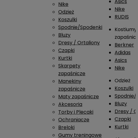
Asics
Nike
Nike
Odzież
RUDIS
Koszulki
Spodnie/Spodenki
Kostiumy
Bluzy
zapaśnic
Dresy / Ortaliony
Berkner
Czapki
Adidas
Kurtki
Asics
Skarpety
Nike
zapaśnicze
Odzież
Manekiny
Koszulki
zapaśnicze
Spodnie/
Maty zapaśnicze
Bluzy
Akcesoria
Dresy / O
Torby i Plecaki
Czapki
Ochraniacze
Kurtki
Breloki
Gumy treningowe