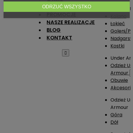
NADRUKI
ODRZUĆ WSZYSTKO
Stabilizat
PROMOCJE
Kolano
NASZE REALIZACJE
Łokieć
BLOG
Goleni/Pi
KONTAKT
Nadgarst
Kostki

Under Ar
Odzież U
Armour
Obuwie
Akcesori
Odzież U
Armour
Góra
Dół