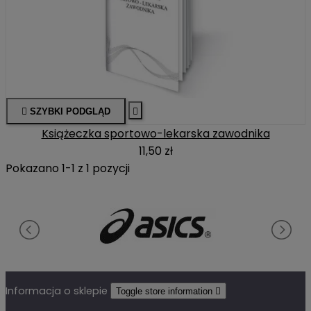

SZYBKI PODGLĄD

Książeczka sportowo-lekarska zawodnika
11,50 zł
Pokazano 1-1 z 1 pozycji
Informacja o sklepie
Toggle store information
