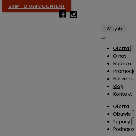
SKIP TO MAIN CONTENT

Wszystko
Oferta

O nas
Nadruki
Promocj
Nasze rea
Blog
Kontakt
Oferta
Obuwie
Zapasy
Podnosze