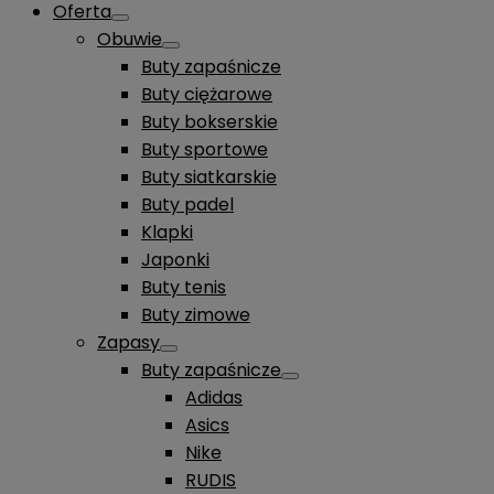
Oferta
Obuwie
Buty zapaśnicze
Buty ciężarowe
Buty bokserskie
Buty sportowe
Buty siatkarskie
Buty padel
Klapki
Japonki
Buty tenis
Buty zimowe
Zapasy
Buty zapaśnicze
Adidas
Asics
Nike
RUDIS