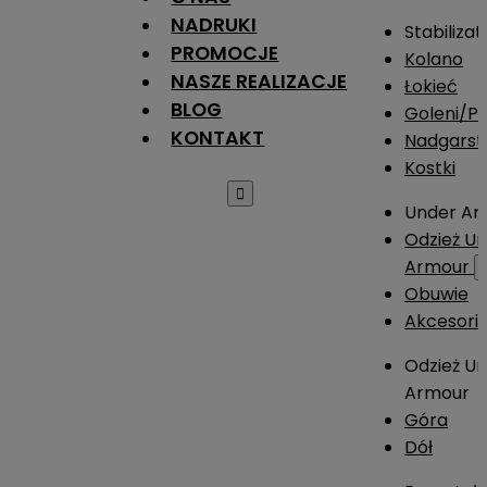
NADRUKI
Stabilizat
PROMOCJE
Kolano
NASZE REALIZACJE
Łokieć
BLOG
Goleni/Pi
KONTAKT
Nadgarst
Kostki

Under Ar
Odzież U
Armour
Obuwie
Akcesori
Odzież U
Armour
Góra
Dół