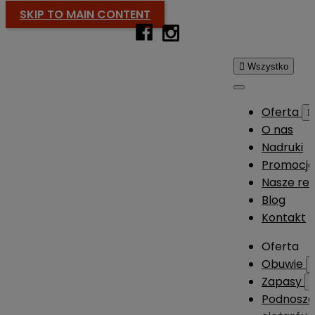
SKIP TO MAIN CONTENT

Wszystko
Oferta

O nas
Nadruki
Promocj
Nasze rea
Blog
Kontakt
Oferta
Obuwie
Zapasy
Podnosze