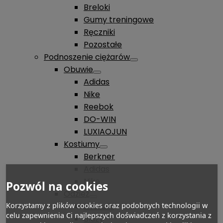
Breloki
Gumy treningowe
Ręczniki
Pozostałe
Podnoszenie ciężarów
Obuwie
Adidas
Nike
Reebok
DO-WIN
LUXIAOJUN
Kostiumy
Berkner
Adidas
Nike
Pozwól na cookies
Odzież
Korzystamy z plików cookies oraz podobnych technologii w
Koszulki
celu zapewnienia Ci najlepszych doświadczeń z korzystania z
Bluzy