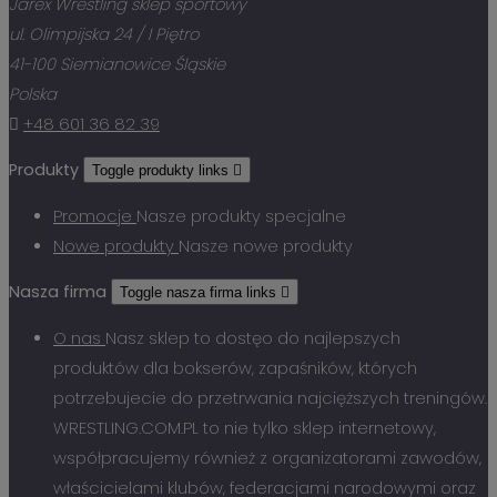
Jarex Wrestling sklep sportowy
ul. Olimpijska 24 / I Piętro
41-100 Siemianowice Śląskie
Polska

+48 601 36 82 39
Produkty
Toggle produkty links

Promocje
Nasze produkty specjalne
Nowe produkty
Nasze nowe produkty
Nasza firma
Toggle nasza firma links

O nas
Nasz sklep to dostęo do najlepszych
produktów dla bokserów, zapaśników, których
potrzebujecie do przetrwania najcięższych treningów.
WRESTLING.COM.PL to nie tylko sklep internetowy,
współpracujemy również z organizatorami zawodów,
właścicielami klubów, federacjami narodowymi oraz