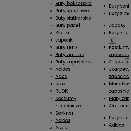
Buty bokserskie
Buty teni
Buty sportowe
Buty zim
Buty siatkarskie
Buty padel
Zapasy
Klapki
Buty zap
Japonki

Buty tenis
Kostiumy
Buty zimowe
zapaśnic
Buty zapaśnicze
Odzież

Adidas
Skarpety
Asics
zapaśnic
Nike
Manekiny
RUDIS
zapaśnic
Kostiumy
Maty zap
zapaśnicze
Akcesori
Berkner
Buty zap
Adidas
Adidas
Asics