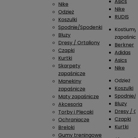
Asics
Nike
Nike
Odzież
RUDIS
Koszulki
Spodnie/Spodenki
Kostiumy
Bluzy
zapaśnic
Dresy / Ortaliony
Berkner
Czapki
Adidas
Kurtki
Asics
Skarpety
Nike
zapaśnicze
Odzież
Manekiny
Koszulki
zapaśnicze
Spodnie/
Maty zapaśnicze
Bluzy
Akcesoria
Dresy / O
Torby i Plecaki
Czapki
Ochraniacze
Kurtki
Breloki
Gumy treningowe