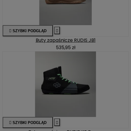

SZYBKI PODGLĄD

Buty zapaśnicze RUDIS JB1
535,95 zł

SZYBKI PODGLĄD
