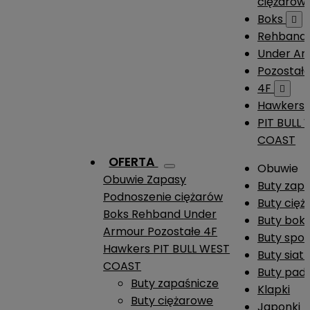
ciężarów
Boks

Rehband
Under A
Pozostał
4F

Hawkers
PIT BULL
COAST
OFERTA
Obuwie
Obuwie
Zapasy
Buty zap
Podnoszenie ciężarów
Buty cię
Boks
Rehband
Under
Buty boks
Armour
Pozostałe
4F
Buty spo
Hawkers
PIT BULL WEST
Buty siat
COAST
Buty pade
Buty zapaśnicze
Klapki
Buty ciężarowe
Japonki