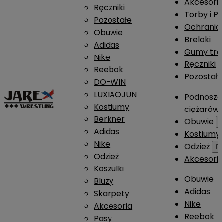
Akcesori
Ręczniki
Torby i P
Pozostałe
Ochrania
Obuwie
Breloki
Adidas
Gumy tre
Nike
Ręczniki
Reebok
Pozostał
DO-WIN
LUXIAOJUN
Podnosze
Kostiumy
ciężarów
Berkner
Obuwie
Adidas
Kostium
Nike
Odzież

Odzież
Akcesori
Koszulki
Obuwie
Bluzy
Adidas
Skarpety
Nike
Akcesoria
Reebok
Pasy