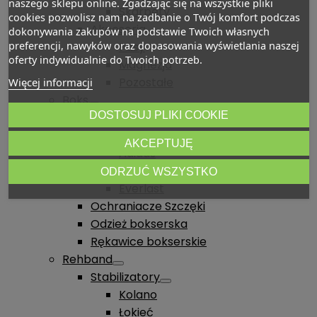
naszego sklepu online. Zgadzając się na wszystkie pliki
Skarpety
cookies pozwolisz nam na zadbanie o Twój komfort podczas
Akcesoria
dokonywania zakupów na podstawie Twoich własnych
preferencji, nawyków oraz dopasowania wyświetlania naszej
Pasy
oferty indywidualnie do Twoich potrzeb.
Magnezja
Pozostałe
Więcej informacji
Boks
DOSTOSUJ PLIKI COOKIE
Obuwie bokserskie
Nike
AKCEPTUJĘ
Adidas
Asics
ODRZUĆ WSZYSTKO
Everlast
Ochraniacze Szczęki
Odzież bokserska
Rękawice bokserskie
Rehband
Stabilizatory
Kolano
Łokieć