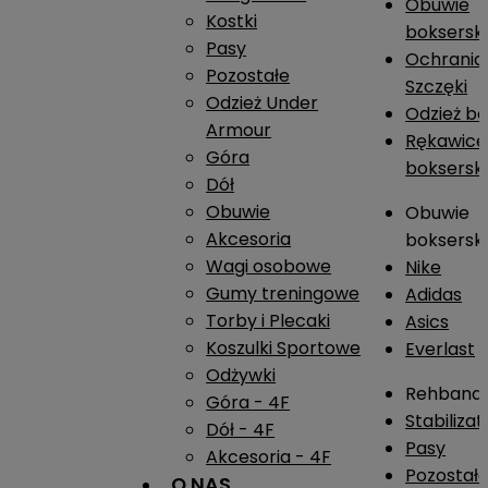
Obuwie
Kostki
boksersk
Pasy
Ochrania
Pozostałe
Szczęki
Odzież Under
Odzież b
Armour
Rękawice
Góra
boksersk
Dół
Obuwie
Obuwie
Akcesoria
boksersk
Wagi osobowe
Nike
Gumy treningowe
Adidas
Torby i Plecaki
Asics
Koszulki Sportowe
Everlast
Odżywki
Rehband
Góra - 4F
Stabiliza
Dół - 4F
Pasy
Akcesoria - 4F
Pozostał
O NAS