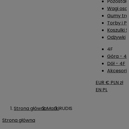
Pozostał
Wagi os
Gumy tre
Torby i P
Koszulki 
Odżywki
4F
Góra - 4
Dół - 4F
Akcesoria
EUR €
PLN zł
EN
PL
Strona główna
Marki
RUDIS
Strona główna