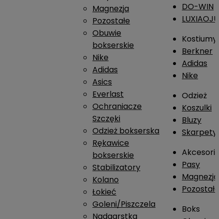
DO-WIN
Magnezja
LUXIAOJ
Pozostałe
Obuwie
Kostiumy
bokserskie
Berkner
Nike
Adidas
Adidas
Nike
Asics
Everlast
Odzież
Ochraniacze
Koszulki
Szczęki
Bluzy
Odzież bokserska
Skarpety
Rękawice
Akcesori
bokserskie
Pasy
Stabilizatory
Magnezja
Kolano
Pozostał
Łokieć
Goleni/Piszczela
Boks
Nadgarstka