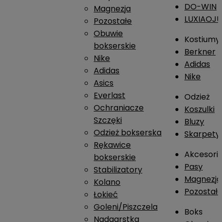
DO-WIN
Magnezja
LUXIAOJ
Pozostałe
Obuwie
Kostiumy
bokserskie
Berkner
Nike
Adidas
Adidas
Nike
Asics
Everlast
Odzież
Ochraniacze
Koszulki
Szczęki
Bluzy
Odzież bokserska
Skarpety
Rękawice
Akcesori
bokserskie
Pasy
Stabilizatory
Magnezja
Kolano
Pozostał
Łokieć
Goleni/Piszczela
Boks
Nadgarstka