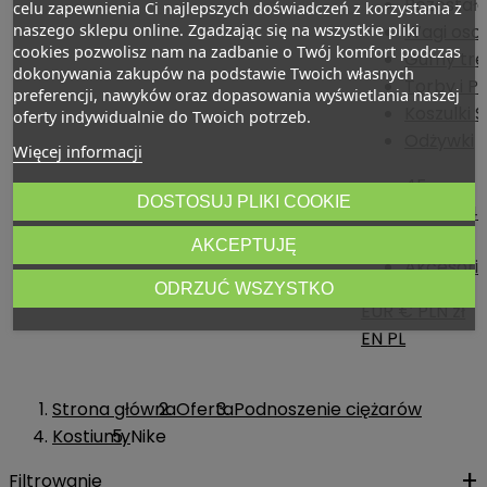
Pozostał
celu zapewnienia Ci najlepszych doświadczeń z korzystania z
Wagi os
naszego sklepu online. Zgadzając się na wszystkie pliki
cookies pozwolisz nam na zadbanie o Twój komfort podczas
Gumy tre
dokonywania zakupów na podstawie Twoich własnych
Torby i P
preferencji, nawyków oraz dopasowania wyświetlania naszej
Koszulki 
oferty indywidualnie do Twoich potrzeb.
Odżywki
Więcej informacji
4F
DOSTOSUJ PLIKI COOKIE
Góra - 4
Dół - 4F
AKCEPTUJĘ
Akcesoria
ODRZUĆ WSZYSTKO
EUR €
PLN zł
EN
PL
Strona główna
Oferta
Podnoszenie ciężarów
Kostiumy
Nike
Filtrowanie