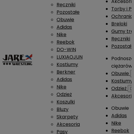
Akcesori
Ręczniki
Torby i P
Pozostałe
Ochrania
Obuwie
Breloki
Adidas
Gumy tre
Nike
Ręczniki
Reebok
Pozostał
DO-WIN
LUXIAOJUN
Podnosze
Kostiumy
ciężarów
Berkner
Obuwie
Adidas
Kostium
Nike
Odzież

Odzież
Akcesori
Koszulki
Obuwie
Bluzy
Adidas
Skarpety
Nike
Akcesoria
Reebok
Pasy