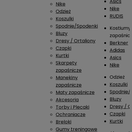
Asics
Nike
Nike
Odzież
RUDIS
Koszulki
Spodnie/Spodenki
Kostiumy
Bluzy
zapaśnic
Dresy / Ortaliony
Berkner
Czapki
Adidas
Kurtki
Asics
Skarpety
Nike
zapaśnicze
Odzież
Manekiny
Koszulki
zapaśnicze
Spodnie/
Maty zapaśnicze
Bluzy
Akcesoria
Dresy / O
Torby i Plecaki
Czapki
Ochraniacze
Kurtki
Breloki
Gumy treningowe