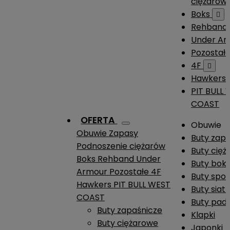
ciężarów
Boks

Rehband
Under A
Pozostał
4F

Hawkers
PIT BULL
COAST
OFERTA
Obuwie
Obuwie
Zapasy
Buty zap
Podnoszenie ciężarów
Buty cię
Boks
Rehband
Under
Buty boks
Armour
Pozostałe
4F
Buty spo
Hawkers
PIT BULL WEST
Buty siat
COAST
Buty pade
Buty zapaśnicze
Klapki
Buty ciężarowe
Japonki