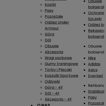
Obuwie
Kostki
boksersk
Pasy
Ochrania
Pozostałe
Szczęki
Odzież Under
Odzież b
Armour
Rękawice
Góra
boksersk
Dół
Obuwie
Obuwie
Akcesoria
boksersk
Wagi osobowe
Nike
Gumy treningowe
Adidas
Torby i Plecaki
Asics
Koszulki Sportowe
Everlast
Odżywki
Rehband
Góra - 4F
Stabiliza
Dół - 4F
Pasy
Akcesoria - 4F
Pozostał
O NAS