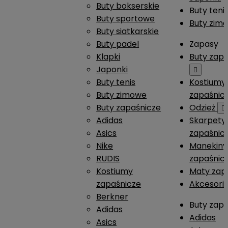
Buty bokserskie
Buty teni
Buty sportowe
Buty zim
Buty siatkarskie
Buty padel
Zapasy
Klapki
Buty zap
Japonki

Buty tenis
Kostiumy
Buty zimowe
zapaśnic
Buty zapaśnicze
Odzież

Adidas
Skarpety
Asics
zapaśnic
Nike
Manekiny
RUDIS
zapaśnic
Kostiumy
Maty zap
zapaśnicze
Akcesori
Berkner
Buty zap
Adidas
Adidas
Asics