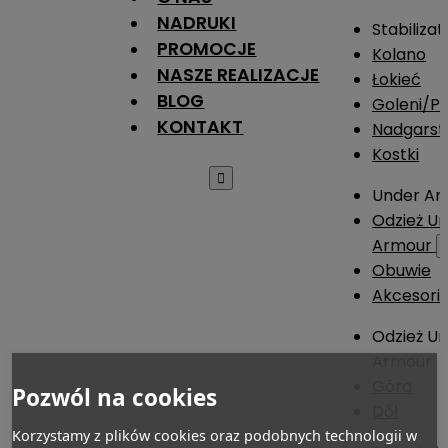
NADRUKI
Stabilizat
PROMOCJE
Kolano
NASZE REALIZACJE
Łokieć
BLOG
Goleni/Pi
KONTAKT
Nadgarst
Kostki

Under Ar
Odzież U
Armour
Obuwie
Akcesori
Odzież U
Armour
Góra
Pozwól na cookies
Dół
Korzystamy z plików cookies oraz podobnych technologii w