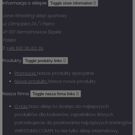
Informacja o sklepie
Toggle store information

Jarex Wrestling sklep sportowy
ul. Olimpijska 24 / I Piętro
41-100 Siemianowice Śląskie
Polska

+48 601 36 82 39
Produkty
Toggle produkty links

Promocje
Nasze produkty specjalne
Nowe produkty
Nasze nowe produkty
Nasza firma
Toggle nasza firma links

O nas
Nasz sklep to dostęo do najlepszych
produktów dla bokserów, zapaśników, których
potrzebujecie do przetrwania najcięższych treningów.
WRESTLING.COM.PL to nie tylko sklep internetowy,