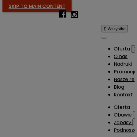
SKIP TO MAIN CONTENT

Wszystko
Oferta

O nas
Nadruki
Promocj
Nasze rea
Blog
Kontakt
Oferta
Obuwie
Zapasy
Podnosze