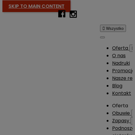
SKIP TO MAIN CONTENT

Wszystko
Oferta

O nas
Nadruki
Promocj
Nasze rea
Blog
Kontakt
Oferta
Obuwie
Zapasy
Podnosze