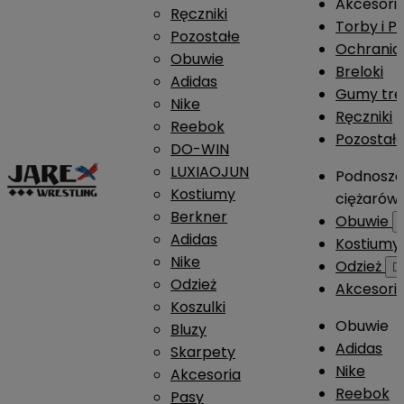
Akcesori
Ręczniki
Torby i P
Pozostałe
Ochrania
Obuwie
Breloki
Adidas
Gumy tre
Nike
Ręczniki
Reebok
Pozostał
DO-WIN
LUXIAOJUN
Podnosze
Kostiumy
ciężarów
Berkner
Obuwie
Adidas
Kostium
Nike
Odzież

Odzież
Akcesori
Koszulki
Obuwie
Bluzy
Adidas
Skarpety
Nike
Akcesoria
Reebok
Pasy