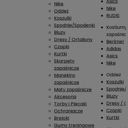
Asics
Nike
Nike
Odzież
RUDIS
Koszulki
Spodnie/Spodenki
Kostiumy
Bluzy
zapaśnic
Dresy / Ortaliony
Berkner
Czapki
Adidas
Kurtki
Asics
Skarpety
Nike
zapaśnicze
Odzież
Manekiny
Koszulki
zapaśnicze
Spodnie/
Maty zapaśnicze
Bluzy
Akcesoria
Dresy / O
Torby i Plecaki
Czapki
Ochraniacze
Kurtki
Breloki
Gumy treningowe