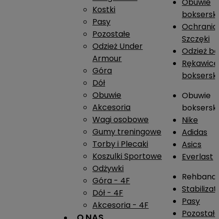
Obuwie
Kostki
boksersk
Pasy
Ochrania
Pozostałe
Szczęki
Odzież Under
Odzież b
Armour
Rękawice
Góra
boksersk
Dół
Obuwie
Obuwie
Akcesoria
boksersk
Wagi osobowe
Nike
Gumy treningowe
Adidas
Torby i Plecaki
Asics
Koszulki Sportowe
Everlast
Odżywki
Rehband
Góra - 4F
Stabiliza
Dół - 4F
Pasy
Akcesoria - 4F
Pozostał
O NAS