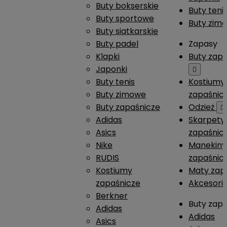
Buty bokserskie
Buty teni
Buty sportowe
Buty zim
Buty siatkarskie
Buty padel
Zapasy
Klapki
Buty zap
Japonki

Buty tenis
Kostiumy
Buty zimowe
zapaśnic
Buty zapaśnicze
Odzież

Adidas
Skarpety
Asics
zapaśnic
Nike
Manekiny
RUDIS
zapaśnic
Kostiumy
Maty zap
zapaśnicze
Akcesori
Berkner
Buty zap
Adidas
Adidas
Asics