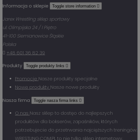
Informacja o sklepie
Toggle store information

Jarex Wrestling sklep sportowy
ul. Olimpijska 24 / I Piętro
41-100 Siemianowice Śląskie
Polska

+48 601 36 82 39
Produkty
Toggle produkty links

Promocje
Nasze produkty specjalne
Nowe produkty
Nasze nowe produkty
Nasza firma
Toggle nasza firma links

O nas
Nasz sklep to dostęo do najlepszych
produktów dla bokserów, zapaśników, których
potrzebujecie do przetrwania najcięższych treningów.
WRESTLING.COM.PL to nie tylko sklep internetowy,