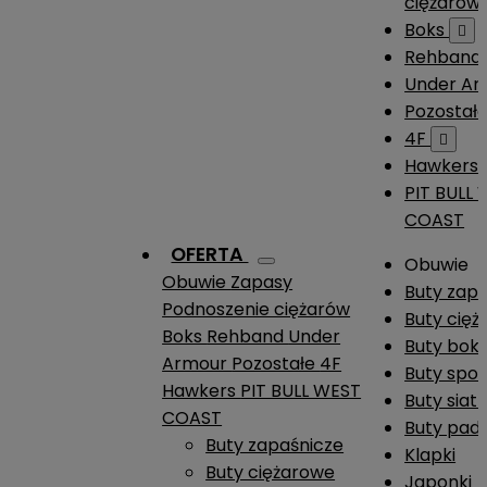
ciężarów
Boks

Rehband
Under A
Pozostał
4F

Hawkers
PIT BULL
COAST
OFERTA
Obuwie
Obuwie
Zapasy
Buty zap
Podnoszenie ciężarów
Buty cię
Boks
Rehband
Under
Buty boks
Armour
Pozostałe
4F
Buty spo
Hawkers
PIT BULL WEST
Buty siat
COAST
Buty pade
Buty zapaśnicze
Klapki
Buty ciężarowe
Japonki