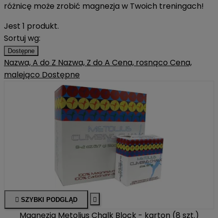
różnicę może zrobić magnezja w Twoich treningach!
Jest 1 produkt.
Sortuj wg:
Dostępne
Nazwa, A do Z
Nazwa, Z do A
Cena, rosnąco
Cena,
malejąco
Dostępne

SZYBKI PODGLĄD

Magnezja Metolius Chalk Block - karton (8 szt.)