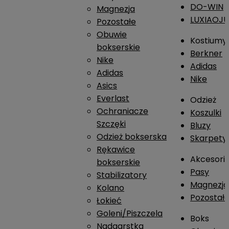
DO-WIN
Magnezja
LUXIAOJ
Pozostałe
Obuwie
Kostiumy
bokserskie
Berkner
Nike
Adidas
Adidas
Nike
Asics
Everlast
Odzież
Ochraniacze
Koszulki
Szczęki
Bluzy
Odzież bokserska
Skarpety
Rękawice
Akcesori
bokserskie
Pasy
Stabilizatory
Magnezja
Kolano
Pozostał
Łokieć
Goleni/Piszczela
Boks
Nadgarstka