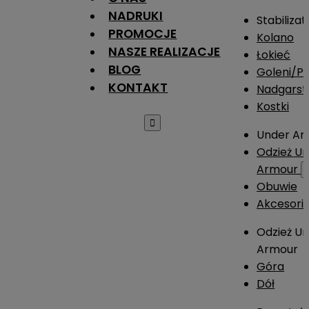
NADRUKI
Stabilizat
PROMOCJE
Kolano
NASZE REALIZACJE
Łokieć
BLOG
Goleni/Pi
KONTAKT
Nadgarst
Kostki

Under Ar
Odzież U
Armour
Obuwie
Akcesori
Odzież U
Armour
Góra
Dół