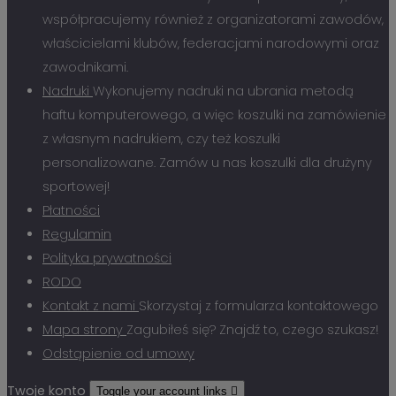
współpracujemy również z organizatorami zawodów,
właścicielami klubów, federacjami narodowymi oraz
zawodnikami.
Nadruki
Wykonujemy nadruki na ubrania metodą
haftu komputerowego, a więc koszulki na zamówienie
z własnym nadrukiem, czy też koszulki
personalizowane. Zamów u nas koszulki dla drużyny
sportowej!
Płatności
Regulamin
Polityka prywatności
RODO
Kontakt z nami
Skorzystaj z formularza kontaktowego
Mapa strony
Zagubiłeś się? Znajdź to, czego szukasz!
Odstąpienie od umowy
Twoje konto
Toggle your account links
