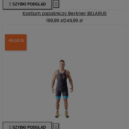

SZYBKI PODGLĄD

Kostium zapaśniczy Berkner BELARUS
199,99 zł
249,99 zł
-50,00 ZŁ

SZYBKI PODGLĄD
