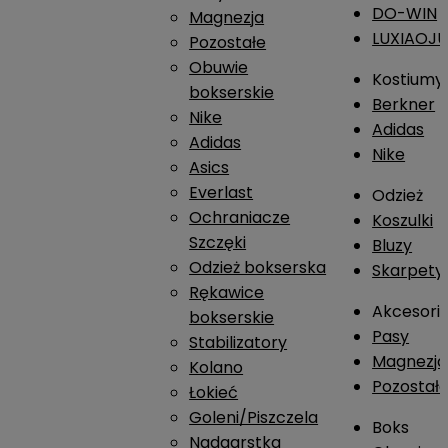
DO-WIN
Magnezja
LUXIAOJ
Pozostałe
Obuwie
Kostiumy
bokserskie
Berkner
Nike
Adidas
Adidas
Nike
Asics
Everlast
Odzież
Ochraniacze
Koszulki
Szczęki
Bluzy
Odzież bokserska
Skarpety
Rękawice
Akcesori
bokserskie
Pasy
Stabilizatory
Magnezja
Kolano
Pozostał
Łokieć
Goleni/Piszczela
Boks
Nadgarstka