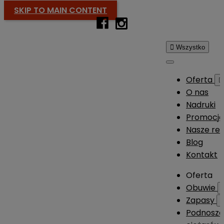
SKIP TO MAIN CONTENT

Wszystko
Oferta

O nas
Nadruki
Promocj
Nasze rea
Blog
Kontakt
Oferta
Obuwie
Zapasy
Podnosze