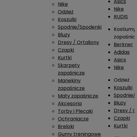
Asics
Nike
Nike
Odzież
RUDIS
Koszulki
Spodnie/Spodenki
Kostiumy
Bluzy
zapaśnic
Dresy / Ortaliony
Berkner
Czapki
Adidas
Kurtki
Asics
Skarpety
Nike
zapaśnicze
Odzież
Manekiny
Koszulki
zapaśnicze
Spodnie/
Maty zapaśnicze
Bluzy
Akcesoria
Dresy / O
Torby i Plecaki
Czapki
Ochraniacze
Kurtki
Breloki
Gumy treningowe