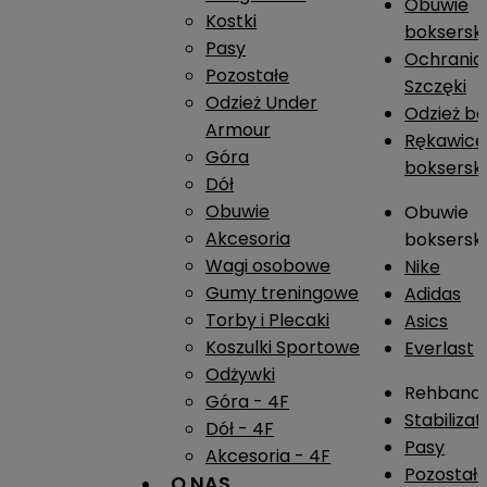
Obuwie
Kostki
boksersk
Pasy
Ochrania
Pozostałe
Szczęki
Odzież Under
Odzież b
Armour
Rękawice
Góra
boksersk
Dół
Obuwie
Obuwie
Akcesoria
boksersk
Wagi osobowe
Nike
Gumy treningowe
Adidas
Torby i Plecaki
Asics
Koszulki Sportowe
Everlast
Odżywki
Rehband
Góra - 4F
Stabiliza
Dół - 4F
Pasy
Akcesoria - 4F
Pozostał
O NAS