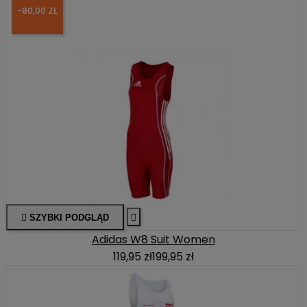
-80,00 ZŁ

SZYBKI PODGLĄD

Adidas W8 Suit Women
119,95 zł
199,95 zł