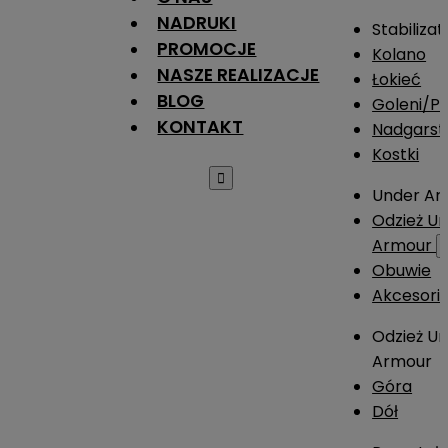
NADRUKI
Stabilizat
PROMOCJE
Kolano
NASZE REALIZACJE
Łokieć
BLOG
Goleni/Pi
KONTAKT
Nadgarst
Kostki

Under Ar
Odzież U
Armour
Obuwie
Akcesori
Odzież U
Armour
Góra
Dół