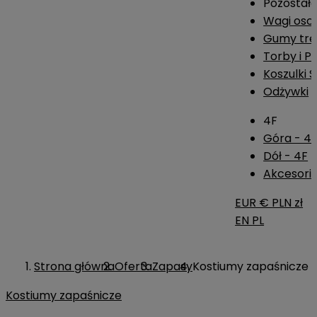
Pozostał
Wagi os
Gumy tre
Torby i P
Koszulki 
Odżywki
4F
Góra - 4
Dół - 4F
Akcesoria
EUR €
PLN zł
EN
PL
Strona główna
Oferta
Zapasy
Kostiumy zapaśnicze
Kostiumy zapaśnicze