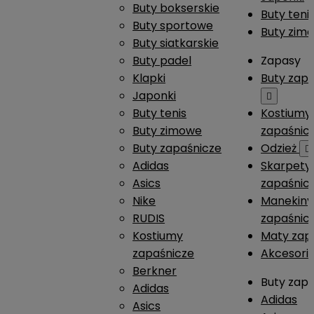
Buty bokserskie
Buty teni
Buty sportowe
Buty zim
Buty siatkarskie
Buty padel
Zapasy
Klapki
Buty zap
Japonki

Buty tenis
Kostiumy
Buty zimowe
zapaśnic
Buty zapaśnicze
Odzież

Adidas
Skarpety
Asics
zapaśnic
Nike
Manekiny
RUDIS
zapaśnic
Kostiumy
Maty zap
zapaśnicze
Akcesori
Berkner
Buty zap
Adidas
Adidas
Asics