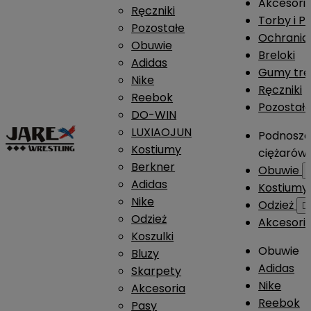
Akcesori
Ręczniki
Torby i P
Pozostałe
Ochrania
Obuwie
Breloki
Adidas
Gumy tre
Nike
Ręczniki
Reebok
Pozostał
DO-WIN
LUXIAOJUN
Podnosze
Kostiumy
ciężarów
Berkner
Obuwie
Adidas
Kostium
Nike
Odzież

Odzież
Akcesori
Koszulki
Obuwie
Bluzy
Adidas
Skarpety
Nike
Akcesoria
Reebok
Pasy