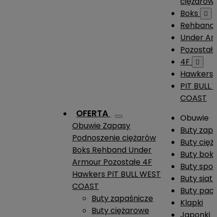
ciężarów
Boks

Rehband
Under A
Pozostał
4F

Hawkers
PIT BULL
COAST
OFERTA
Obuwie
Obuwie
Zapasy
Buty zap
Podnoszenie ciężarów
Buty cię
Boks
Rehband
Under
Buty boks
Armour
Pozostałe
4F
Buty spo
Hawkers
PIT BULL WEST
Buty siat
COAST
Buty pade
Buty zapaśnicze
Klapki
Buty ciężarowe
Japonki