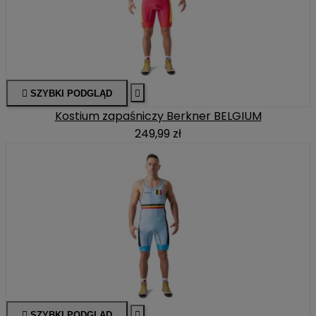

SZYBKI PODGLĄD

Kostium zapaśniczy Berkner BELGIUM
249,99 zł

SZYBKI PODGLĄD
