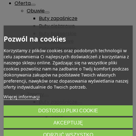
Oferta
Obuwie
Buty zapaśnicze
Buty ciężarowe
Buty bokserskie
Pozwól na cookies
Buty sportowe
Buty siatkarskie
Korzystamy z plików cookies oraz podobnych technologii w
Buty padel
celu zapewnienia Ci najlepszych doświadczeń z korzystania z
naszego sklepu online. Zgadzając się na wszystkie pliki
Klapki
cookies pozwolisz nam na zadbanie o Twój komfort podczas
Japonki
dokonywania zakupów na podstawie Twoich własnych
Buty tenis
preferencji, nawyków oraz dopasowania wyświetlania naszej
Buty zimowe
oferty indywidualnie do Twoich potrzeb.
Zapasy
Więcej informacji
Buty zapaśnicze
Adidas
DOSTOSUJ PLIKI COOKIE
Asics
AKCEPTUJĘ
Nike
RUDIS
ODRZUĆ WSZYSTKO