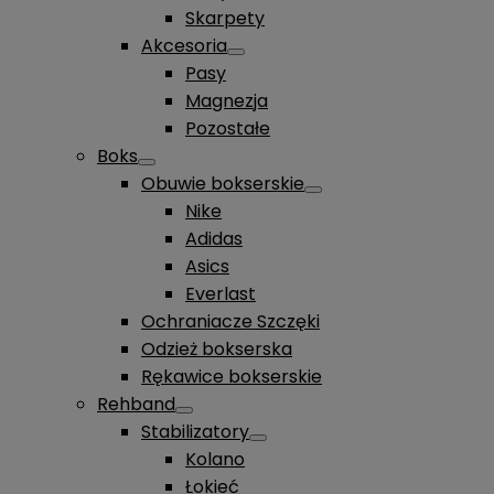
Skarpety
Akcesoria
Pasy
Magnezja
Pozostałe
Boks
Obuwie bokserskie
Nike
Adidas
Asics
Everlast
Ochraniacze Szczęki
Odzież bokserska
Rękawice bokserskie
Rehband
Stabilizatory
Kolano
Łokieć