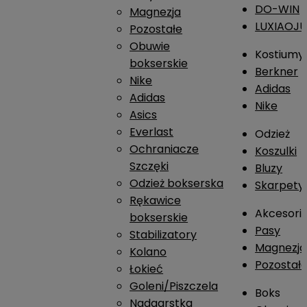
DO-WIN
Magnezja
LUXIAOJ
Pozostałe
Obuwie
Kostiumy
bokserskie
Berkner
Nike
Adidas
Adidas
Nike
Asics
Everlast
Odzież
Ochraniacze
Koszulki
Szczęki
Bluzy
Odzież bokserska
Skarpety
Rękawice
Akcesori
bokserskie
Pasy
Stabilizatory
Magnezja
Kolano
Pozostał
Łokieć
Goleni/Piszczela
Boks
Nadgarstka