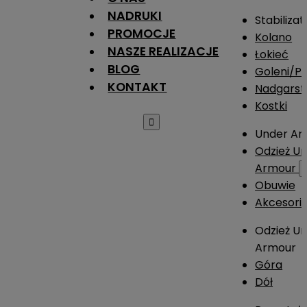
NADRUKI
Stabilizat
PROMOCJE
Kolano
NASZE REALIZACJE
Łokieć
BLOG
Goleni/Pi
KONTAKT
Nadgarst
Kostki

Under Ar
Odzież U
Armour
Obuwie
Akcesori
Odzież U
Armour
Góra
Dół