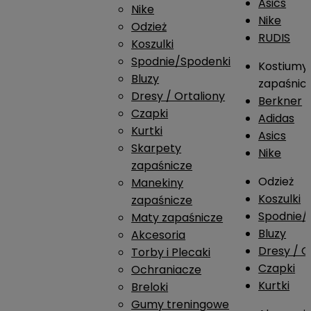
Asics
Nike
Nike
Odzież
RUDIS
Koszulki
Spodnie/Spodenki
Kostiumy
Bluzy
zapaśnic
Dresy / Ortaliony
Berkner
Czapki
Adidas
Kurtki
Asics
Skarpety
Nike
zapaśnicze
Odzież
Manekiny
Koszulki
zapaśnicze
Spodnie/
Maty zapaśnicze
Bluzy
Akcesoria
Dresy / O
Torby i Plecaki
Czapki
Ochraniacze
Kurtki
Breloki
Gumy treningowe