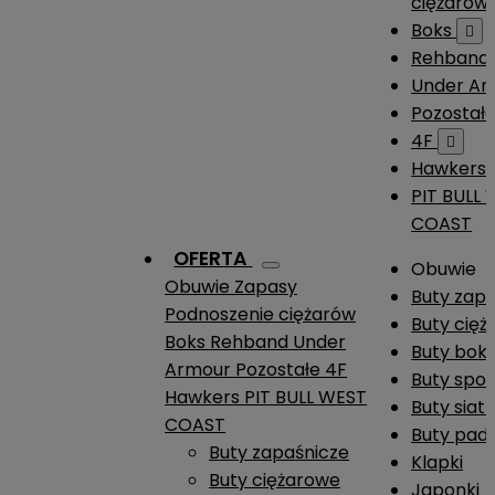
ciężarów
Boks

Rehband
Under A
Pozostał
4F

Hawkers
PIT BULL
COAST
OFERTA
Obuwie
Obuwie
Zapasy
Buty zap
Podnoszenie ciężarów
Buty cię
Boks
Rehband
Under
Buty boks
Armour
Pozostałe
4F
Buty spo
Hawkers
PIT BULL WEST
Buty siat
COAST
Buty pade
Buty zapaśnicze
Klapki
Buty ciężarowe
Japonki