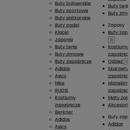
Buty bokserskie
Buty teni
Buty sportowe
Buty zim
Buty siatkarskie
Buty padel
Zapasy
Klapki
Buty zap
Japonki

Buty tenis
Kostiumy
Buty zimowe
zapaśnic
Buty zapaśnicze
Odzież

Adidas
Skarpety
Asics
zapaśnic
Nike
Manekiny
RUDIS
zapaśnic
Kostiumy
Maty zap
zapaśnicze
Akcesori
Berkner
Buty zap
Adidas
Adidas
Asics