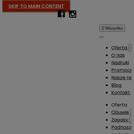
SKIP TO MAIN CONTENT

Wszystko
Oferta

O nas
Nadruki
Promocj
Nasze rea
Blog
Kontakt
Oferta
Obuwie
Zapasy
Podnosze