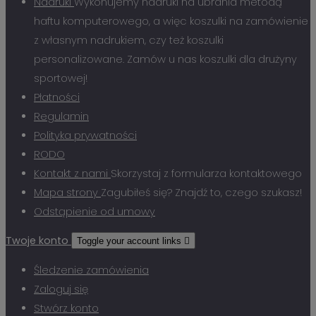
Nadruki
Wykonujemy nadruki na ubrania metodą
haftu komputerowego, a więc koszulki na zamówienie
z własnym nadrukiem, czy też koszulki
personalizowane. Zamów u nas koszulki dla drużyny
sportowej!
Płatności
Regulamin
Polityka prywatności
RODO
Kontakt z nami
Skorzystaj z formularza kontaktowego
Mapa strony
Zagubiłeś się? Znajdź to, czego szukasz!
Odstąpienie od umowy
Twoje konto
Toggle your account links

Śledzenie zamówienia
Zaloguj się
Stwórz konto