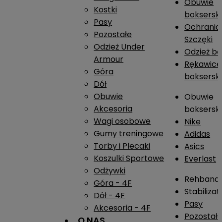
Obuwie
Kostki
boksersk
Pasy
Ochrania
Pozostałe
Szczęki
Odzież Under
Odzież b
Armour
Rękawice
Góra
boksersk
Dół
Obuwie
Obuwie
Akcesoria
boksersk
Wagi osobowe
Nike
Gumy treningowe
Adidas
Torby i Plecaki
Asics
Koszulki Sportowe
Everlast
Odżywki
Rehband
Góra - 4F
Stabiliza
Dół - 4F
Pasy
Akcesoria - 4F
Pozostał
O NAS