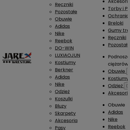
Akcesori
Ręczniki
Torby i P
Pozostałe
Ochrania
Obuwie
Breloki
Adidas
Gumy tre
Nike
Ręczniki
Reebok
Pozostał
DO-WIN
LUXIAOJUN
Podnosze
Kostiumy
ciężarów
Berkner
Obuwie
Adidas
Kostium
Nike
Odzież

Odzież
Akcesori
Koszulki
Obuwie
Bluzy
Adidas
Skarpety
Nike
Akcesoria
Reebok
Pasy