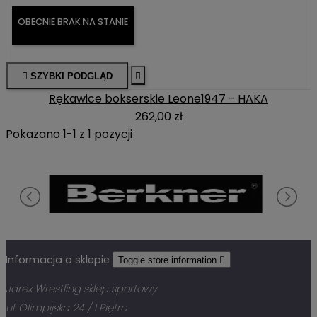
OBECNIE BRAK NA STANIE

SZYBKI PODGLĄD

Rękawice bokserskie Leone1947 - HAKA
262,00 zł
Pokazano 1-1 z 1 pozycji
Informacja o sklepie
Toggle store information

Jarex Wrestling sklep sportowy
ul. Olimpijska 24 / I Piętro