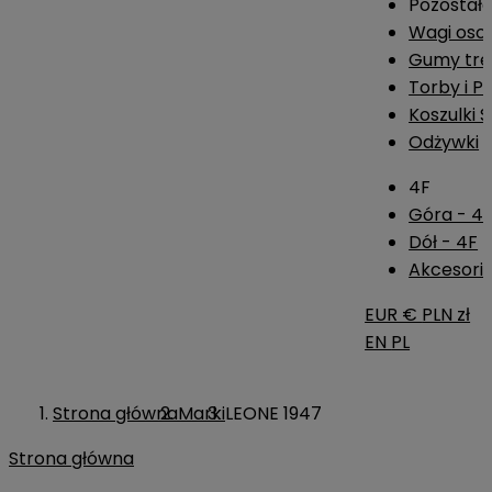
Pozostał
Wagi os
Gumy tre
Torby i P
Koszulki 
Odżywki
4F
Góra - 4
Dół - 4F
Akcesoria
EUR €
PLN zł
EN
PL
Strona główna
Marki
LEONE 1947
Strona główna