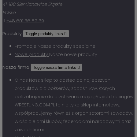
41-100 Siemianowice Śląskie
Polska

+48 601 36 82 39
Produkty
Toggle produkty links

Promocje
Nasze produkty specjalne
Nowe produkty
Nasze nowe produkty
Nasza firma
Toggle nasza firma links

O nas
Nasz sklep to dostęo do najlepszych
produktów dla bokserów, zapaśników, których
potrzebujecie do przetrwania najcięższych treningów.
WRESTLING.COM.PL to nie tylko sklep internetowy,
współpracujemy również z organizatorami zawodów,
właścicielami klubów, federacjami narodowymi oraz
zawodnikami.