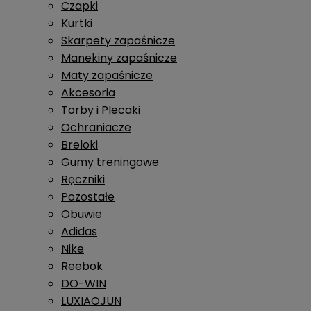
Czapki
Kurtki
Skarpety zapaśnicze
Manekiny zapaśnicze
Maty zapaśnicze
Akcesoria
Torby i Plecaki
Ochraniacze
Breloki
Gumy treningowe
Ręczniki
Pozostałe
Obuwie
Adidas
Nike
Reebok
DO-WIN
LUXIAOJUN