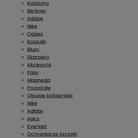
Kostiumy
Berkner
Adidas
Nike
Odzież
Koszulki
Bluzy
Skarpety
Akcesoria
Pasy
Magnezja
Pozostałe
Obuwie bokserskie
Nike
Adidas
Asics
Everlast
Ochraniacze Szczęki