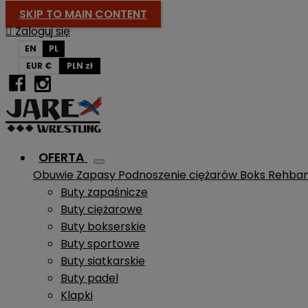
SKIP TO MAIN CONTENT

Zaloguj się
EN
PL
EUR €
PLN zł
OFERTA
Obuwie
Zapasy
Podnoszenie ciężarów
Boks
Rehba
Buty zapaśnicze
Buty ciężarowe
Buty bokserskie
Buty sportowe
Buty siatkarskie
Buty padel
Klapki