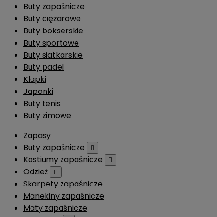
Buty zapaśnicze
Buty ciężarowe
Buty bokserskie
Buty sportowe
Buty siatkarskie
Buty padel
Klapki
Japonki
Buty tenis
Buty zimowe
Zapasy
Buty zapaśnicze

Kostiumy zapaśnicze

Odzież

Skarpety zapaśnicze
Manekiny zapaśnicze
Maty zapaśnicze