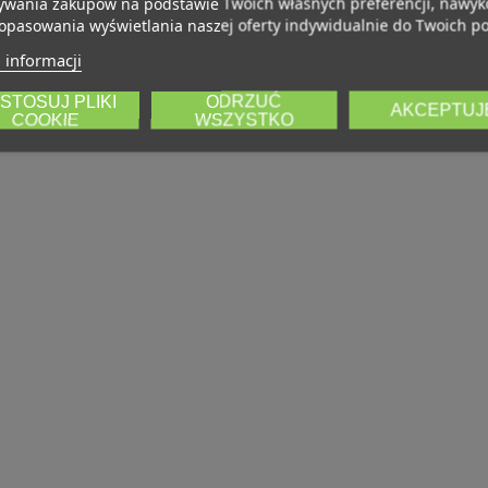
wania zakupów na podstawie Twoich własnych preferencji, nawy
opasowania wyświetlania naszej oferty indywidualnie do Twoich po
 informacji
STOSUJ PLIKI
ODRZUĆ
AKCEPTUJ
COOKIE
WSZYSTKO