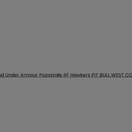
nd
Under Armour
Pozostałe
4F
Hawkers
PIT BULL WEST C