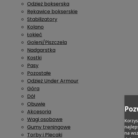
Odzież bokserska
Rękawice bokserskie
Stabilizatory
Kolano
Łokieć
Goleni/Piszczela
Nadgarstka
Kostki
Pasy
Pozostałe
Odzież Under Armour
Góra
Dół
Obuwie
Poz
Akcesoria
Wagi osobowe
Korzys
Gumy treningowe
najlep
na wsz
Torby i Plecaki