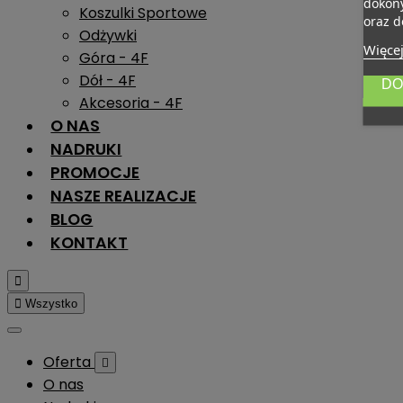
dokony
Koszulki Sportowe
oraz d
Odżywki
Więcej
Góra - 4F
Dół - 4F
DO
Akcesoria - 4F
O NAS
NADRUKI
PROMOCJE
NASZE REALIZACJE
BLOG
KONTAKT


Wszystko
Oferta

O nas