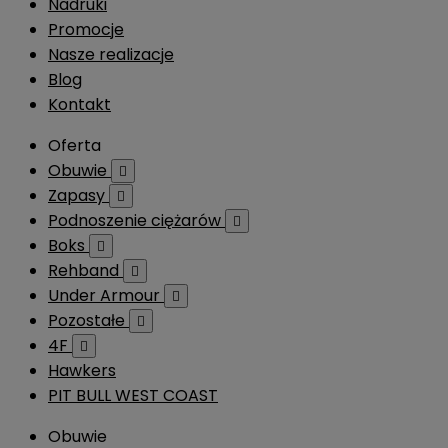
Nadruki
Promocje
Nasze realizacje
Blog
Kontakt
Oferta
Obuwie

Zapasy

Podnoszenie ciężarów

Boks

Rehband

Under Armour

Pozostałe

4F

Hawkers
PIT BULL WEST COAST
Obuwie