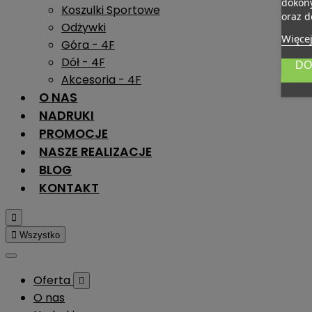
dokony
Koszulki Sportowe
oraz d
Odżywki
Więcej
Góra - 4F
Dół - 4F
DO
Akcesoria - 4F
O NAS
NADRUKI
PROMOCJE
NASZE REALIZACJE
BLOG
KONTAKT


Wszystko
Oferta

O nas