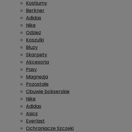
Kostiumy
Berkner
Adidas
Nike
Odzież
Koszulki
Bluzy
Skarpety
Akcesoria
Pasy
Magnezja
Pozostałe
Obuwie bokserskie
Nike
Adidas
Asics
Everlast
Ochraniacze Szczęki