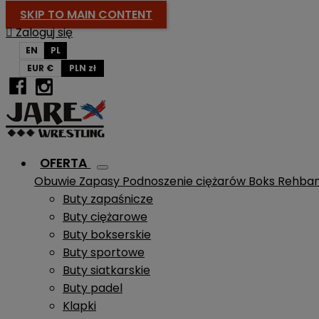
SKIP TO MAIN CONTENT

Zaloguj się
EN
PL
EUR €
PLN zł
OFERTA
Obuwie
Zapasy
Podnoszenie ciężarów
Boks
Rehba
Buty zapaśnicze
Buty ciężarowe
Buty bokserskie
Buty sportowe
Buty siatkarskie
Buty padel
Klapki