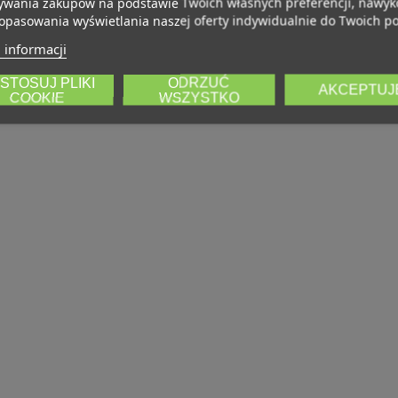
wania zakupów na podstawie Twoich własnych preferencji, nawy
opasowania wyświetlania naszej oferty indywidualnie do Twoich po
 informacji
STOSUJ PLIKI
ODRZUĆ
AKCEPTUJ
COOKIE
WSZYSTKO