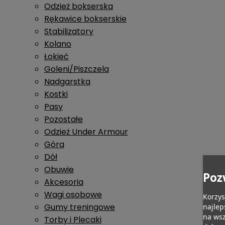
Odzież bokserska
Rękawice bokserskie
Stabilizatory
Kolano
Łokieć
Goleni/Piszczela
Nadgarstka
Kostki
Pasy
Pozostałe
Odzież Under Armour
Góra
Dół
Obuwie
Poz
Akcesoria
Wagi osobowe
Korzys
Gumy treningowe
najlep
na wsz
Torby i Plecaki