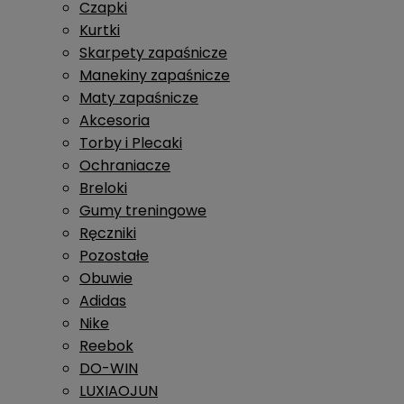
Czapki
Kurtki
Skarpety zapaśnicze
Manekiny zapaśnicze
Maty zapaśnicze
Akcesoria
Torby i Plecaki
Ochraniacze
Breloki
Gumy treningowe
Ręczniki
Pozostałe
Obuwie
Adidas
Nike
Reebok
DO-WIN
LUXIAOJUN