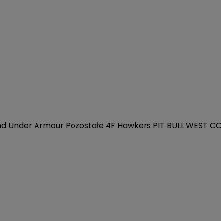
nd
Under Armour
Pozostałe
4F
Hawkers
PIT BULL WEST C