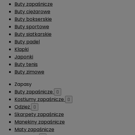
Buty zapaśnicze
Buty ciężarowe
Buty bokserskie
Buty sportowe
Buty siatkarskie
Buty padel
Klapki
Japonki
Buty tenis
Buty zimowe
Zapasy
Buty zapaśnicze

Kostiumy zapaśnicze

Odzież

Skarpety zapaśnicze
Manekiny zapaśnicze
Maty zapaśnicze