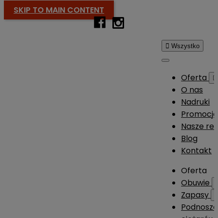
SKIP TO MAIN CONTENT

Wszystko
Oferta

O nas
Nadruki
Promocj
Nasze rea
Blog
Kontakt
Oferta
Obuwie
Zapasy
Podnosze