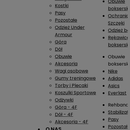
Obuwie
Kostki
boksersk
Pasy
Ochrania
Pozostałe
Szczęki
Odzież Under
Odzież b
Armour
Rękawice
Góra
boksersk
Dół
Obuwie
Obuwie
Akcesoria
boksersk
Wagi osobowe
Nike
Gumy treningowe
Adidas
Torby i Plecaki
Asics
Koszulki Sportowe
Everlast
Odżywki
Rehband
Góra - 4F
Stabiliza
Dół - 4F
Pasy
Akcesoria - 4F
Pozostał
O NAS