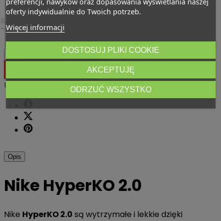
preferencji, nawyków oraz dopasowania wyświetlania naszej
oferty indywidualnie do Twoich potrzeb.
Rozmiar
47,5
Więcej informacji
-
DOSTOSUJ PLIKI COOKIE




AKCEPTUJĘ

DODAJ DO KOSZYKA
Udostępnij
ODRZUĆ WSZYSTKO
Opis
Nike HyperKO 2.0
Nike
HyperKO 2.0
są wytrzymałe i lekkie dzięki