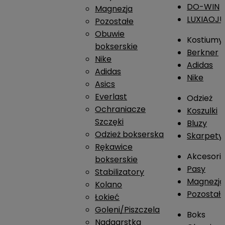
DO-WIN
Magnezja
LUXIAOJ
Pozostałe
Obuwie
Kostiumy
bokserskie
Berkner
Nike
Adidas
Adidas
Nike
Asics
Everlast
Odzież
Ochraniacze
Koszulki
Szczęki
Bluzy
Odzież bokserska
Skarpety
Rękawice
Akcesori
bokserskie
Pasy
Stabilizatory
Magnezja
Kolano
Pozostał
Łokieć
Goleni/Piszczela
Boks
Nadgarstka