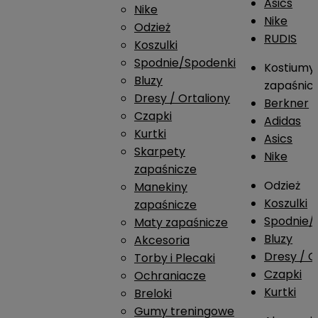
Asics
Nike
Nike
Odzież
RUDIS
Koszulki
Spodnie/Spodenki
Kostiumy
Bluzy
zapaśnic
Dresy / Ortaliony
Berkner
Czapki
Adidas
Kurtki
Asics
Skarpety
Nike
zapaśnicze
Odzież
Manekiny
Koszulki
zapaśnicze
Spodnie/
Maty zapaśnicze
Bluzy
Akcesoria
Dresy / O
Torby i Plecaki
Czapki
Ochraniacze
Kurtki
Breloki
Gumy treningowe