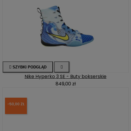

SZYBKI PODGLĄD

Nike Hyperko 3 SE - Buty bokserskie
849,00 zł
-50,00 ZŁ