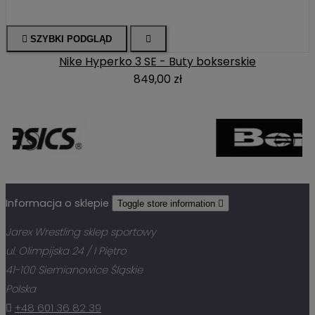

SZYBKI PODGLĄD

Nike Hyperko 3 SE - Buty bokserskie
849,00 zł
Informacja o sklepie
Toggle store information

Jarex Wrestling sklep sportowy
ul. Olimpijska 24 / I Piętro
41-100 Siemianowice Śląskie
Polska

+48 601 36 82 39