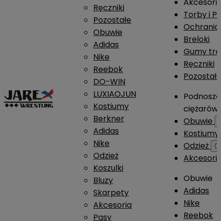
Akcesori
Ręczniki
Torby i P
Pozostałe
Ochrania
Obuwie
Breloki
Adidas
Gumy tre
Nike
Ręczniki
Reebok
Pozostał
DO-WIN
LUXIAOJUN
Podnosze
Kostiumy
ciężarów
Berkner
Obuwie
Adidas
Kostium
Nike
Odzież

Odzież
Akcesori
Koszulki
Obuwie
Bluzy
Adidas
Skarpety
Nike
Akcesoria
Reebok
Pasy