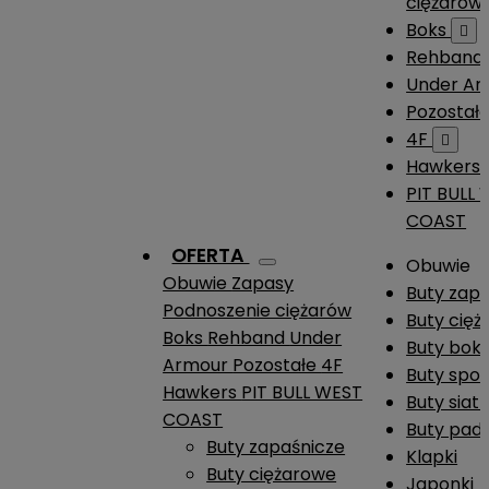
ciężarów
Boks

Rehband
Under A
Pozostał
4F

Hawkers
PIT BULL
COAST
OFERTA
Obuwie
Obuwie
Zapasy
Buty zap
Podnoszenie ciężarów
Buty cię
Boks
Rehband
Under
Buty boks
Armour
Pozostałe
4F
Buty spo
Hawkers
PIT BULL WEST
Buty siat
COAST
Buty pade
Buty zapaśnicze
Klapki
Buty ciężarowe
Japonki