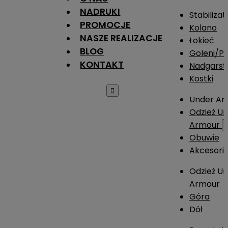
NADRUKI
Stabilizat
PROMOCJE
Kolano
NASZE REALIZACJE
Łokieć
BLOG
Goleni/Pi
KONTAKT
Nadgarst
Kostki

Under Ar
Odzież U
Armour
Obuwie
Akcesori
Odzież U
Armour
Góra
Dół