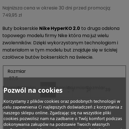
Najniższa cena w okresie 30 dni przed promocją:
749,95 zł
Buty bokserskie
Nike HyperKO 2.0
to druga odsłona
topowego modelu firmy Nike która ma już wielu
zwolenników. Dzięki wykorzystanym technologiom i
materiałom w tym modelu but znajduje się w ścisłej
czołówce butów bokserskich na świecie.
Rozmiar
: 37,5
Rozmiar
Rozmiar
Rozmiar
Rozmiar
Rozmiar
Rozmiar
Pozwól na cookies
36
36,5
37,5
38
38,5
39
-
-
-
-
-
-
Korzystamy z plików cookies oraz podobnych technologii w
Rozmiar
Rozmiar
Rozmiar
Rozmiar
Rozmiar
Rozmiar
celu zapewnienia Ci najlepszych doświadczeń z korzystania z
40
40,5
41
42
42,5
43
-
-
-
-
-
-
naszego sklepu online. Zgadzając się na wszystkie pliki
cookies pozwolisz nam na zadbanie o Twój komfort podczas
Rozmiar
Rozmiar
Rozmiar
Rozmiar
Rozmiar
Rozmiar
dokonywania zakupów na podstawie Twoich własnych
44
44,5
45
45,5
46
47
-
-
-
-
-
-