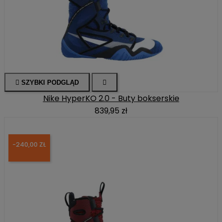

SZYBKI PODGLĄD

Nike HyperKO 2.0 - Buty bokserskie
839,95 zł
-240,00 ZŁ