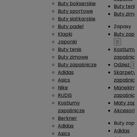
Buty bokserskie
Buty teni
Buty sportowe
Buty zim
Buty siatkarskie
Buty padel
Zapasy
Klapki
Buty zap
Japonki

Buty tenis
Kostiumy
Buty zimowe
zapaśnic
Buty zapaśnicze
Odzież

Adidas
Skarpety
Asics
zapaśnic
Nike
Manekiny
RUDIS
zapaśnic
Kostiumy
Maty zap
zapaśnicze
Akcesori
Berkner
Buty zap
Adidas
Adidas
Asics