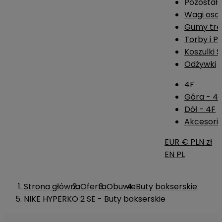
Pozostał
Wagi os
Gumy tre
Torby i P
Koszulki 
Odżywki
4F
Góra - 4
Dół - 4F
Akcesoria
EUR €
PLN zł
EN
PL
Strona główna
Oferta
Obuwie
Buty bokserskie
NIKE HYPERKO 2 SE - Buty bokserskie