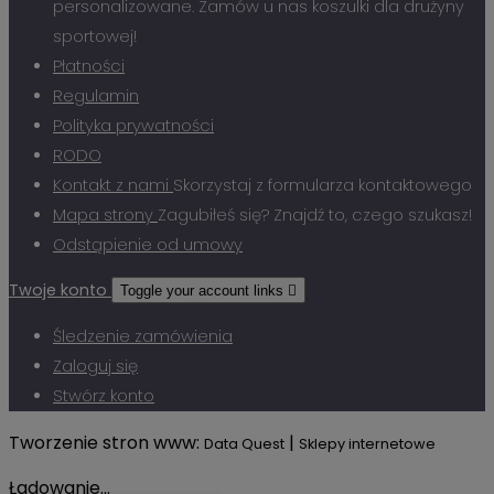
personalizowane. Zamów u nas koszulki dla drużyny
sportowej!
Płatności
Regulamin
Polityka prywatności
RODO
Kontakt z nami
Skorzystaj z formularza kontaktowego
Mapa strony
Zagubiłeś się? Znajdź to, czego szukasz!
Odstąpienie od umowy
Twoje konto
Toggle your account links

Śledzenie zamówienia
Zaloguj się
Stwórz konto
Tworzenie stron www:
|
Data Quest
Sklepy internetowe
Ładowanie...