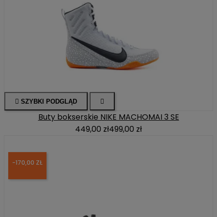

SZYBKI PODGLĄD

Buty bokserskie NIKE MACHOMAI 3 SE
449,00 zł
499,00 zł
-170,00 ZŁ