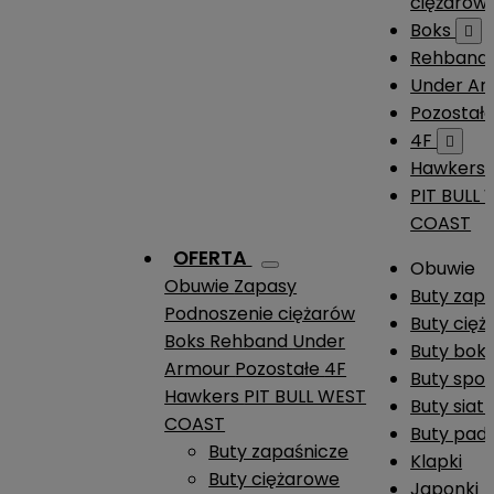
ciężarów
Boks

Rehband
Under A
Pozostał
4F

Hawkers
PIT BULL
COAST
OFERTA
Obuwie
Obuwie
Zapasy
Buty zap
Podnoszenie ciężarów
Buty cię
Boks
Rehband
Under
Buty boks
Armour
Pozostałe
4F
Buty spo
Hawkers
PIT BULL WEST
Buty siat
COAST
Buty pade
Buty zapaśnicze
Klapki
Buty ciężarowe
Japonki