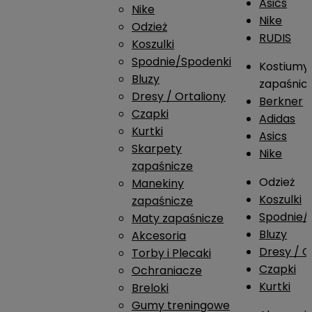
Asics
Nike
Nike
Odzież
RUDIS
Koszulki
Spodnie/Spodenki
Kostiumy
Bluzy
zapaśnic
Dresy / Ortaliony
Berkner
Czapki
Adidas
Kurtki
Asics
Skarpety
Nike
zapaśnicze
Odzież
Manekiny
Koszulki
zapaśnicze
Spodnie/
Maty zapaśnicze
Bluzy
Akcesoria
Dresy / O
Torby i Plecaki
Czapki
Ochraniacze
Kurtki
Breloki
Gumy treningowe