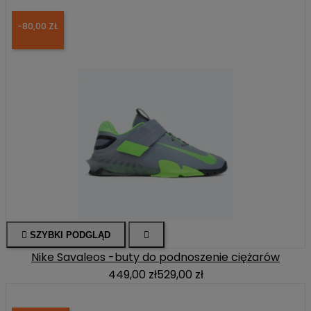
-80,00 ZŁ

SZYBKI PODGLĄD

Nike Savaleos -buty do podnoszenie ciężarów
449,00 zł
529,00 zł