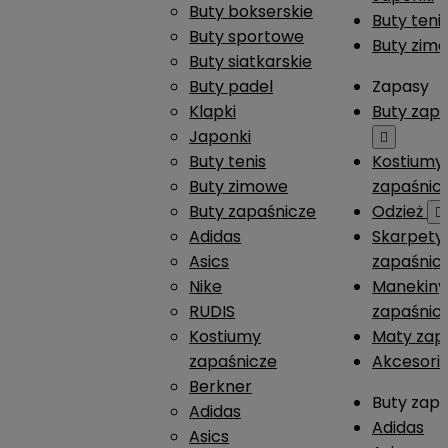
Buty bokserskie
Buty teni
Buty sportowe
Buty zim
Buty siatkarskie
Buty padel
Zapasy
Klapki
Buty zap
Japonki

Buty tenis
Kostiumy
Buty zimowe
zapaśnic
Buty zapaśnicze
Odzież

Adidas
Skarpety
Asics
zapaśnic
Nike
Manekiny
RUDIS
zapaśnic
Kostiumy
Maty zap
zapaśnicze
Akcesori
Berkner
Buty zap
Adidas
Adidas
Asics