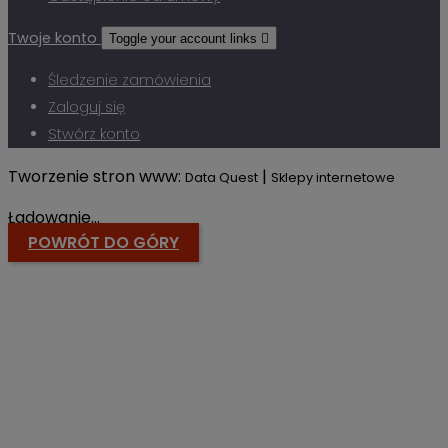
Twoje konto
Toggle your account links

Śledzenie zamówienia
Zaloguj się
Stwórz konto
Tworzenie stron www:
|
Data Quest
Sklepy internetowe
Ładowanie...
POWRÓT DO GÓRY