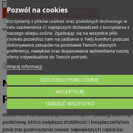
Pozwól na cookies
POWIADOM MNIE KIEDY BĘDZIE DOSTĘPNY
Akceptuję
Politykę prywatności
oraz
RODO
(pole
Korzystamy z plików cookies oraz podobnych technologii w
celu zapewnienia Ci najlepszych doświadczeń z korzystania z
wymagane).
naszego sklepu online. Zgadzając się na wszystkie pliki
cookies pozwolisz nam na zadbanie o Twój komfort podczas
Tabela rozmiarów
dokonywania zakupów na podstawie Twoich własnych
Sprawdź dopasowanie przed zakupem
preferencji, nawyków oraz dopasowania wyświetlania naszej
oferty indywidualnie do Twoich potrzeb.
Więcej informacji
Opis
Nike Savaleos -buty do
DOSTOSUJ PLIKI COOKIE
AKCEPTUJĘ
podnoszenie ciężarów
ODRZUĆ WSZYSTKO
Model Nike Savaleos zapewnia stopom płaską, szeroką
podstawę, która zwiększa stabilność i bezpieczeństwo
podczas podnoszenia nawet największych ciężarów.