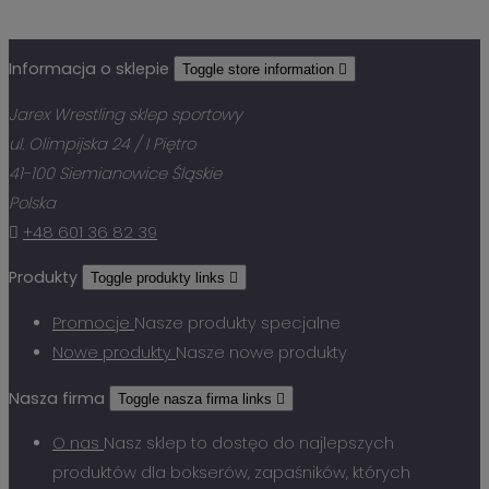
Informacja o sklepie
Toggle store information

Jarex Wrestling sklep sportowy
ul. Olimpijska 24 / I Piętro
41-100 Siemianowice Śląskie
Polska

+48 601 36 82 39
Produkty
Toggle produkty links

Promocje
Nasze produkty specjalne
Nowe produkty
Nasze nowe produkty
Nasza firma
Toggle nasza firma links

O nas
Nasz sklep to dostęo do najlepszych
produktów dla bokserów, zapaśników, których