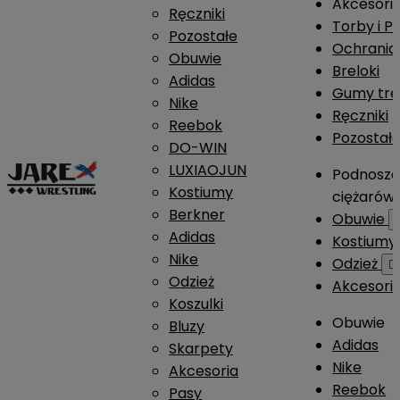
Akcesori
Ręczniki
Torby i P
Pozostałe
Ochrania
Obuwie
Breloki
Adidas
Gumy tre
Nike
Ręczniki
Reebok
Pozostał
DO-WIN
LUXIAOJUN
Podnosze
Kostiumy
ciężarów
Berkner
Obuwie
Adidas
Kostium
Nike
Odzież

Odzież
Akcesori
Koszulki
Obuwie
Bluzy
Adidas
Skarpety
Nike
Akcesoria
Reebok
Pasy