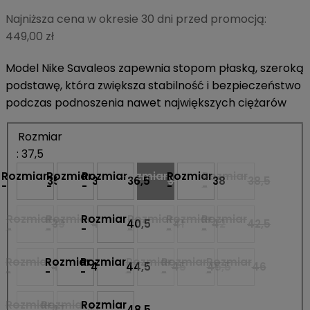
Najniższa cena w okresie 30 dni przed promocją:
449,00 zł
Model Nike Savaleos zapewnia stopom płaską, szeroką
podstawę, która zwiększa stabilność i bezpieczeństwo
podczas podnoszenia nawet największych ciężarów
Rozmiar
: 37,5
Rozmiar
Rozmiar
Rozmiar
Rozmiar
Rozmiar
Rozmiar
35,5
36
36,5
37,5
38
38,5
-
-
-
-
-
-
Rozmiar
Rozmiar
Rozmiar
Rozmiar
Rozmiar
Rozmiar
39
40
40,5
41
42
42,5
-
-
-
-
-
-
Rozmiar
Rozmiar
Rozmiar
Rozmiar
Rozmiar
Rozmiar
43
44
44,5
45
45,5
46
-
-
-
-
-
-
Rozmiar
Rozmiar
Rozmiar
47
47,5
48,5