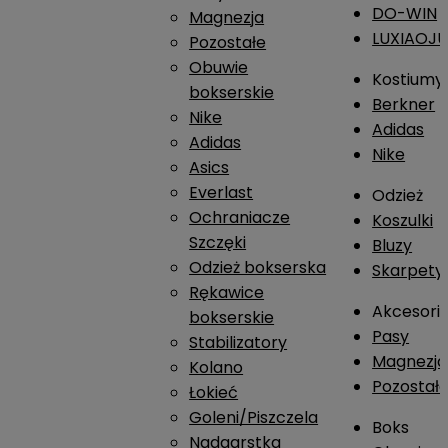
DO-WIN
Magnezja
LUXIAOJ
Pozostałe
Obuwie
Kostiumy
bokserskie
Berkner
Nike
Adidas
Adidas
Nike
Asics
Everlast
Odzież
Ochraniacze
Koszulki
Szczęki
Bluzy
Odzież bokserska
Skarpety
Rękawice
Akcesori
bokserskie
Pasy
Stabilizatory
Magnezja
Kolano
Pozostał
Łokieć
Goleni/Piszczela
Boks
Nadgarstka