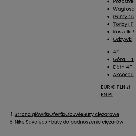
Pozostał
Wagi os
Gumy tre
Torby i P
Koszulki 
Odżywki
4F
Góra - 4
Dół - 4F
Akcesoria
EUR €
PLN zł
EN
PL
Strona główna
Oferta
Obuwie
Buty ciężarowe
Nike Savaleos -buty do podnoszenie ciężarów