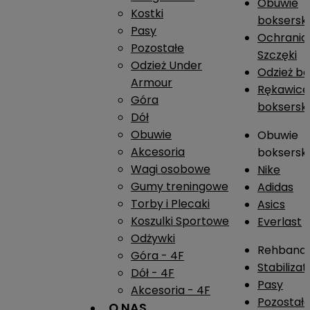
Obuwie
Kostki
boksersk
Pasy
Ochrania
Pozostałe
Szczęki
Odzież Under
Odzież b
Armour
Rękawice
Góra
boksersk
Dół
Obuwie
Obuwie
Akcesoria
boksersk
Wagi osobowe
Nike
Gumy treningowe
Adidas
Torby i Plecaki
Asics
Koszulki Sportowe
Everlast
Odżywki
Rehband
Góra - 4F
Stabiliza
Dół - 4F
Pasy
Akcesoria - 4F
Pozostał
O NAS