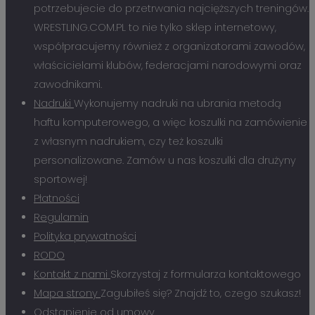
potrzebujecie do przetrwania najcięższych treningów.
WRESTLING.COM.PL to nie tylko sklep internetowy,
współpracujemy również z organizatorami zawodów,
właścicielami klubów, federacjami narodowymi oraz
zawodnikami.
Nadruki
Wykonujemy nadruki na ubrania metodą
haftu komputerowego, a więc koszulki na zamówienie
z własnym nadrukiem, czy też koszulki
personalizowane. Zamów u nas koszulki dla drużyny
sportowej!
Płatności
Regulamin
Polityka prywatności
RODO
Kontakt z nami
Skorzystaj z formularza kontaktowego
Mapa strony
Zagubiłeś się? Znajdź to, czego szukasz!
Odstąpienie od umowy