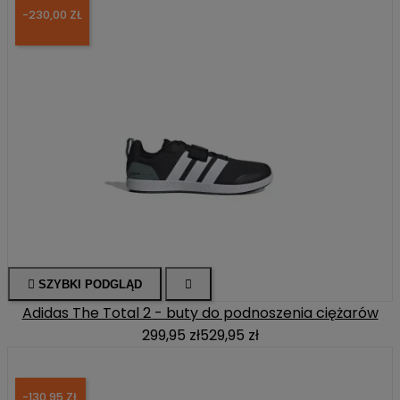
-230,00 ZŁ

SZYBKI PODGLĄD

Adidas The Total 2 - buty do podnoszenia ciężarów
299,95 zł
529,95 zł
-130,95 ZŁ