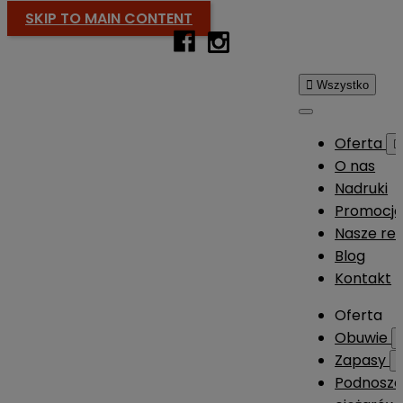
SKIP TO MAIN CONTENT

Wszystko
Oferta

O nas
Nadruki
Promocj
Nasze rea
Blog
Kontakt
Oferta
Obuwie
Zapasy
Podnosze