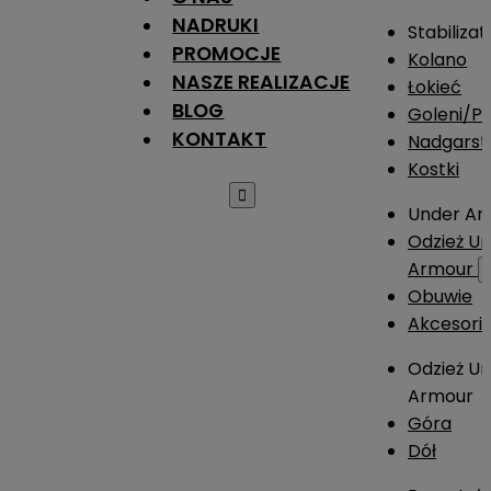
NADRUKI
Stabilizat
PROMOCJE
Kolano
NASZE REALIZACJE
Łokieć
BLOG
Goleni/Pi
KONTAKT
Nadgarst
Kostki

Under Ar
Odzież U
Armour
Obuwie
Akcesori
Odzież U
Armour
Góra
Dół