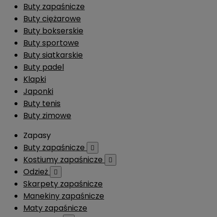
Buty zapaśnicze
Buty ciężarowe
Buty bokserskie
Buty sportowe
Buty siatkarskie
Buty padel
Klapki
Japonki
Buty tenis
Buty zimowe
Zapasy
Buty zapaśnicze

Kostiumy zapaśnicze

Odzież

Skarpety zapaśnicze
Manekiny zapaśnicze
Maty zapaśnicze