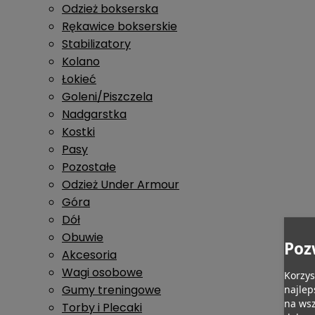
Odzież bokserska
Rękawice bokserskie
Stabilizatory
Kolano
Łokieć
Goleni/Piszczela
Nadgarstka
Kostki
Pasy
Pozostałe
Odzież Under Armour
Góra
Dół
Obuwie
Poz
Akcesoria
Wagi osobowe
Korzys
Gumy treningowe
najlep
na wsz
Torby i Plecaki