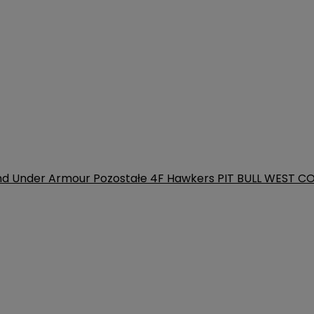
nd
Under Armour
Pozostałe
4F
Hawkers
PIT BULL WEST C