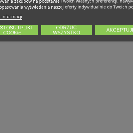
wania zakupów na podstawie Twoich własnych preferencji, nawy
opasowania wyświetlania naszej oferty indywidualnie do Twoich po
 informacji
STOSUJ PLIKI
ODRZUĆ
AKCEPTUJ
COOKIE
WSZYSTKO