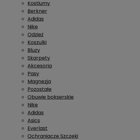
Kostiumy
Berkner
Adidas
Nike
Odzież
Koszulki
Bluzy
Skarpety
Akcesoria
Pasy
Magnezja
Pozostałe
Obuwie bokserskie
Nike
Adidas
Asics
Everlast
Ochraniacze Szczęki