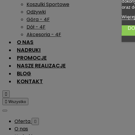
dokony
Koszulki Sportowe
oraz d
Odżywki
Więcej
Góra - 4F
Dół - 4F
DO
Akcesoria - 4F
O NAS
NADRUKI
PROMOCJE
NASZE REALIZACJE
BLOG
KONTAKT


Wszystko
Oferta

O nas