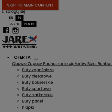
SKIP TO MAIN CONTENT

Zaloguj się
EN
PL
EUR €
PLN zł
OFERTA
Obuwie
Zapasy
Podnoszenie ciężarów
Boks
Rehba
Buty zapaśnicze
Buty ciężarowe
Buty bokserskie
Buty sportowe
Buty siatkarskie
Buty padel
Klapki