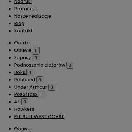
Nadruki
Promocje
Nasze realizacje
Blog
Kontakt
Oferta
Obuwie

Zapasy

Podnoszenie ciężarów

Boks

Rehband

Under Armour

Pozostałe

4F

Hawkers
PIT BULL WEST COAST
Obuwie