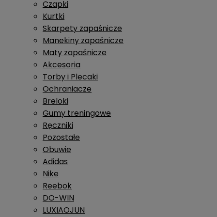
Czapki
Kurtki
Skarpety zapaśnicze
Manekiny zapaśnicze
Maty zapaśnicze
Akcesoria
Torby i Plecaki
Ochraniacze
Breloki
Gumy treningowe
Ręczniki
Pozostałe
Obuwie
Adidas
Nike
Reebok
DO-WIN
LUXIAOJUN