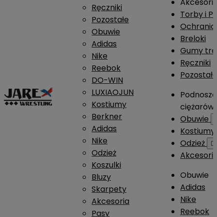
Akcesori
Ręczniki
Torby i P
Pozostałe
Ochrania
Obuwie
Breloki
Adidas
Gumy tre
Nike
Ręczniki
Reebok
Pozostał
DO-WIN
LUXIAOJUN
Podnosze
Kostiumy
ciężarów
Berkner
Obuwie
Adidas
Kostium
Nike
Odzież

Odzież
Akcesori
Koszulki
Obuwie
Bluzy
Adidas
Skarpety
Nike
Akcesoria
Reebok
Pasy