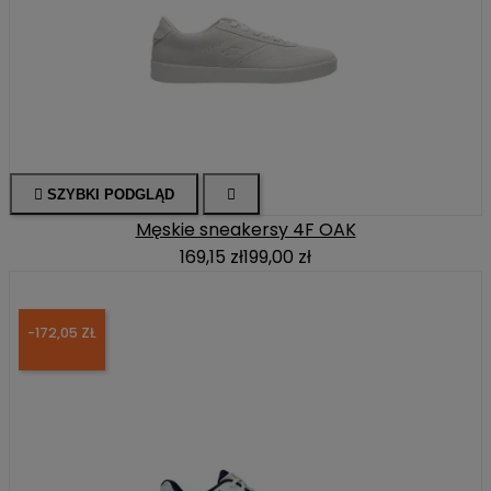

SZYBKI PODGLĄD

Męskie sneakersy 4F OAK
169,15 zł
199,00 zł
-172,05 ZŁ