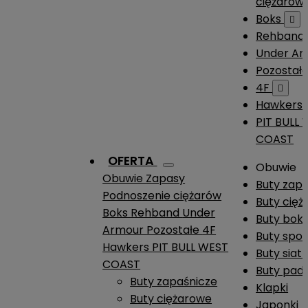
ciężarów
Boks

Rehband
Under A
Pozostał
4F

Hawkers
PIT BULL
COAST
OFERTA
Obuwie
Obuwie
Zapasy
Buty zap
Podnoszenie ciężarów
Buty cię
Boks
Rehband
Under
Buty boks
Armour
Pozostałe
4F
Buty spo
Hawkers
PIT BULL WEST
Buty siat
COAST
Buty pade
Buty zapaśnicze
Klapki
Buty ciężarowe
Japonki