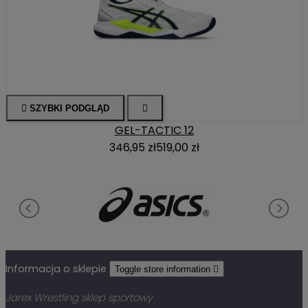

SZYBKI PODGLĄD

GEL-TACTIC 12
346,95 zł
519,00 zł
Informacja o sklepie
Toggle store information

Jarex Wrestling sklep sportowy