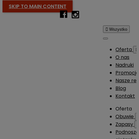
SKIP TO MAIN CONTENT

Wszystko
Oferta

O nas
Nadruki
Promocj
Nasze rea
Blog
Kontakt
Oferta
Obuwie
Zapasy
Podnosze