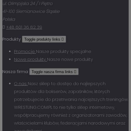
ul. Olimpijska 24 / I Piętro
41-100 Siemianowice Śląskie
Polska

+48 601 36 82 39
Produkty
Toggle produkty links

Promocje
Nasze produkty specjalne
Nowe produkty
Nasze nowe produkty
Nasza firma
Toggle nasza firma links

O nas
Nasz sklep to dostęo do najlepszych
produktów dla bokserów, zapaśników, których
potrzebujecie do przetrwania najcięższych treningów.
WRESTLING.COM.PL to nie tylko sklep internetowy,
współpracujemy również z organizatorami zawodów,
właścicielami klubów, federacjami narodowymi oraz