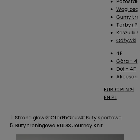
Pozostał
Wagi os
Gumy tre
Torby i P
Koszulki 
Odżywki
4F
Góra - 4
Dół - 4F
Akcesoria
EUR €
PLN zł
EN
PL
Strona główna
Oferta
Obuwie
Buty sportowe
Buty treningowe RUDIS Journey Knit