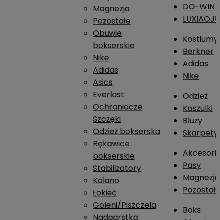
DO-WIN
Magnezja
LUXIAOJ
Pozostałe
Obuwie
Kostiumy
bokserskie
Berkner
Nike
Adidas
Adidas
Nike
Asics
Everlast
Odzież
Ochraniacze
Koszulki
Szczęki
Bluzy
Odzież bokserska
Skarpety
Rękawice
Akcesori
bokserskie
Pasy
Stabilizatory
Magnezja
Kolano
Pozostał
Łokieć
Goleni/Piszczela
Boks
Nadgarstka