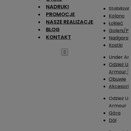
NADRUKI
Stabilizat
PROMOCJE
Kolano
NASZE REALIZACJE
Łokieć
BLOG
Goleni/Pi
KONTAKT
Nadgarst
Kostki

Under Ar
Odzież U
Armour
Obuwie
Akcesori
Odzież U
Armour
Góra
Dół