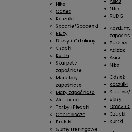
Asics
Nike
Nike
Odzież
RUDIS
Koszulki
Spodnie/Spodenki
Kostiumy
Bluzy
zapaśnic
Dresy / Ortaliony
Berkner
Czapki
Adidas
Kurtki
Asics
Skarpety
Nike
zapaśnicze
Odzież
Manekiny
Koszulki
zapaśnicze
Spodnie/
Maty zapaśnicze
Bluzy
Akcesoria
Dresy / O
Torby i Plecaki
Czapki
Ochraniacze
Kurtki
Breloki
Gumy treningowe