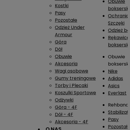
Obuwie
Kostki
boksersk
Pasy
Ochrania
Pozostałe
Szczęki
Odzież Under
Odzież b
Armour
Rękawice
Góra
boksersk
Dół
Obuwie
Obuwie
Akcesoria
boksersk
Wagi osobowe
Nike
Gumy treningowe
Adidas
Torby i Plecaki
Asics
Koszulki Sportowe
Everlast
Odżywki
Rehband
Góra - 4F
Stabiliza
Dół - 4F
Pasy
Akcesoria - 4F
Pozostał
O NAS