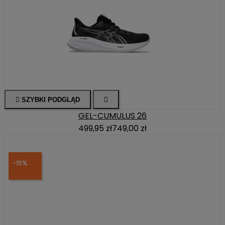

SZYBKI PODGLĄD

GEL-CUMULUS 26
499,95 zł
749,00 zł
-15%