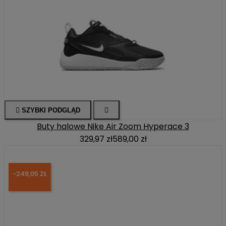

SZYBKI PODGLĄD

Buty halowe Nike Air Zoom Hyperace 3
329,97 zł
589,00 zł
-249,05 ZŁ