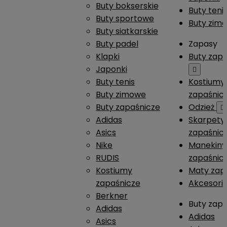
Buty bokserskie
Buty teni
Buty sportowe
Buty zim
Buty siatkarskie
Buty padel
Zapasy
Klapki
Buty zap
Japonki

Buty tenis
Kostiumy
Buty zimowe
zapaśnic
Buty zapaśnicze
Odzież

Adidas
Skarpety
Asics
zapaśnic
Nike
Manekiny
RUDIS
zapaśnic
Kostiumy
Maty zap
zapaśnicze
Akcesori
Berkner
Buty zap
Adidas
Adidas
Asics