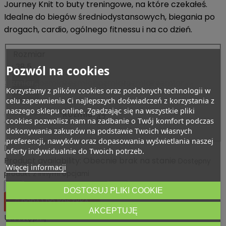
Journey Knit to buty treningowe, na które czekałeś.
Idealne do biegów średniodystansowych, biegania po
drogach, cardio, ogólnego fitnessu i na co dzień.
Rozmiar
: 38,5
Pozwól na cookies
Rozmiar
Rozmiar
Rozmiar
Rozmiar
Rozmiar
Rozmiar
38,5
39
40
41
42
43
-
-
-
-
-
-
Korzystamy z plików cookies oraz podobnych technologii w
celu zapewnienia Ci najlepszych doświadczeń z korzystania z
naszego sklepu online. Zgadzając się na wszystkie pliki
Rozmiar
Rozmiar
Rozmiar
45
46
47
cookies pozwolisz nam na zadbanie o Twój komfort podczas
-
-
-
dokonywania zakupów na podstawie Twoich własnych
preferencji, nawyków oraz dopasowania wyświetlania naszej

oferty indywidualnie do Twoich potrzeb.
Product availability:
Obecnie brak na stanie
Dostępny
Więcej informacji
produkt z innymi opcjami




DOSTOSUJ PLIKI COOKIE

DODAJ DO KOSZYKA
AKCEPTUJĘ
Udostępnij