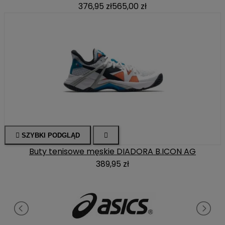
376,95 zł
565,00 zł

SZYBKI PODGLĄD

Buty tenisowe męskie DIADORA B.ICON AG
389,95 zł