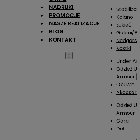
NADRUKI
Stabilizat
PROMOCJE
Kolano
NASZE REALIZACJE
Łokieć
BLOG
Goleni/Pi
KONTAKT
Nadgarst
Kostki

Under Ar
Odzież U
Armour
Obuwie
Akcesori
Odzież U
Armour
Góra
Dół