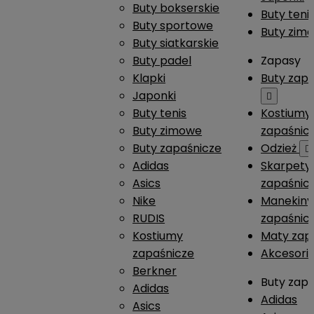
Buty bokserskie
Buty teni
Buty sportowe
Buty zim
Buty siatkarskie
Buty padel
Zapasy
Klapki
Buty zap
Japonki

Buty tenis
Kostiumy
Buty zimowe
zapaśnic
Buty zapaśnicze
Odzież

Adidas
Skarpety
Asics
zapaśnic
Nike
Manekiny
RUDIS
zapaśnic
Kostiumy
Maty zap
zapaśnicze
Akcesori
Berkner
Buty zap
Adidas
Adidas
Asics