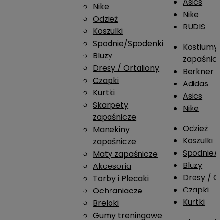
Asics
Nike
Nike
Odzież
RUDIS
Koszulki
Spodnie/Spodenki
Kostiumy
Bluzy
zapaśnic
Dresy / Ortaliony
Berkner
Czapki
Adidas
Kurtki
Asics
Skarpety
Nike
zapaśnicze
Odzież
Manekiny
Koszulki
zapaśnicze
Spodnie/
Maty zapaśnicze
Bluzy
Akcesoria
Dresy / O
Torby i Plecaki
Czapki
Ochraniacze
Kurtki
Breloki
Gumy treningowe