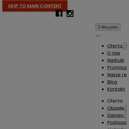
SKIP TO MAIN CONTENT

Wszystko
Oferta

O nas
Nadruki
Promocj
Nasze rea
Blog
Kontakt
Oferta
Obuwie
Zapasy
Podnosze