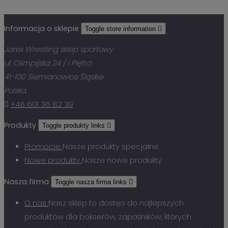
Informacja o sklepie
Toggle store information

Jarex Wrestling sklep sportowy
ul. Olimpijska 24 / I Piętro
41-100 Siemianowice Śląskie
Polska

+48 601 36 82 39
Produkty
Toggle produkty links

Promocje
Nasze produkty specjalne
Nowe produkty
Nasze nowe produkty
Nasza firma
Toggle nasza firma links

O nas
Nasz sklep to dostęo do najlepszych
produktów dla bokserów, zapaśników, których