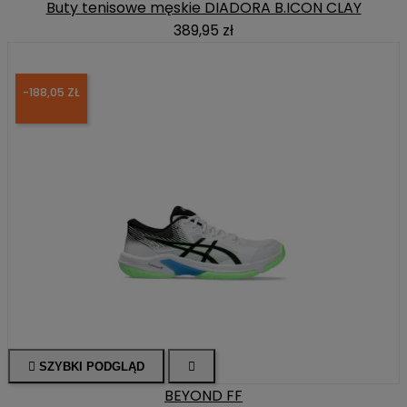
Buty tenisowe męskie DIADORA B.ICON CLAY
389,95 zł
-188,05 ZŁ

SZYBKI PODGLĄD

BEYOND FF