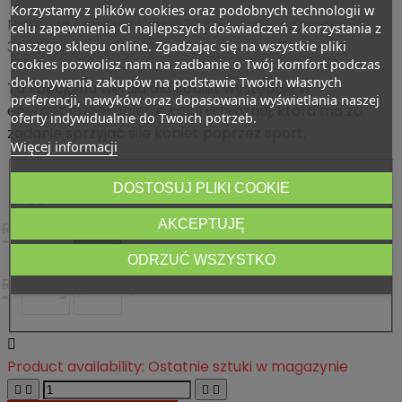
Korzystamy z plików cookies oraz podobnych technologii w
Najniższa cena w okresie 30 dni przed promocją:
celu zapewnienia Ci najlepszych doświadczeń z korzystania z
naszego sklepu online. Zgadzając się na wszystkie pliki
349,95 zł
cookies pozwolisz nam na zadbanie o Twój komfort podczas
dokonywania zakupów na podstawie Twoich własnych
Ta specjalna wersja dla kobiet występuje w
preferencji, nawyków oraz dopasowania wyświetlania naszej
energetycznej palecie kolorystycznej, która ma za
oferty indywidualnie do Twoich potrzeb.
zadanie sprzyjać sile kobiet poprzez sport.
Więcej informacji
Rozmiar
DOSTOSUJ PLIKI COOKIE
: 36
AKCEPTUJĘ
Rozmiar
Rozmiar
Rozmiar
Rozmiar
Rozmiar
Rozmiar
35,5
36
37
37,5
38
39
-
-
-
-
-
-
ODRZUĆ WSZYSTKO
Rozmiar
Rozmiar
39,5
40
-
-

Product availability:
Ostatnie sztuki w magazynie



