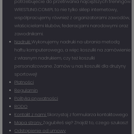
potrzebujecie do przetrwania najcięższych treningów.
WRESTLING.COM.PL to nie tylko sklep internetowy,
współpracujemy również z organizatorami zawodów,
właścicielami klubów, federacjami narodowymi oraz
zawodnikami.
Nadruki
Wykonujemy nadruki na ubrania metodą
haftu komputerowego, a więc koszulki na zamówienie
z własnym nadrukiem, czy też koszulki
personalizowane. Zamów u nas koszulki dla drużyny
sportowej!
Płatności
Regulamin
Polityka prywatności
RODO
Kontakt z nami
Skorzystaj z formularza kontaktowego
Mapa strony
Zagubiłeś się? Znajdź to, czego szukasz!
Odstąpienie od umowy