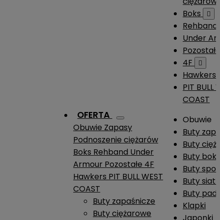
ciężarów
Boks

Rehband
Under A
Pozostał
4F

Hawkers
PIT BULL
COAST
OFERTA
Obuwie
Obuwie
Zapasy
Buty zap
Podnoszenie ciężarów
Buty cię
Boks
Rehband
Under
Buty boks
Armour
Pozostałe
4F
Buty spo
Hawkers
PIT BULL WEST
Buty siat
COAST
Buty pade
Buty zapaśnicze
Klapki
Buty ciężarowe
Japonki