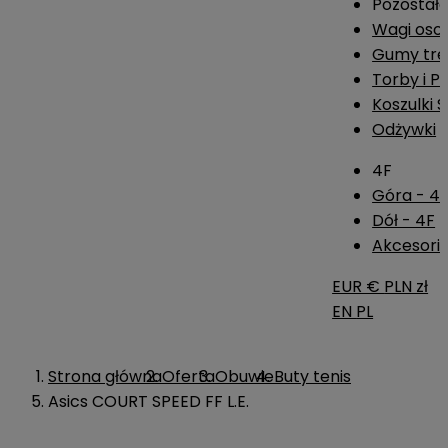
Pozostał
Wagi os
Gumy tre
Torby i P
Koszulki 
Odżywki
4F
Góra - 4
Dół - 4F
Akcesoria
EUR €
PLN zł
EN
PL
Strona główna
Oferta
Obuwie
Buty tenis
Asics COURT SPEED FF L.E.