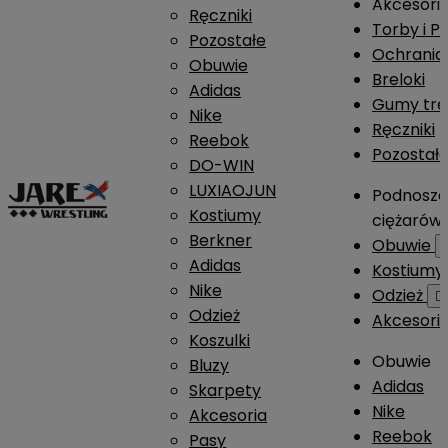
Akcesori
Ręczniki
Torby i P
Pozostałe
Ochrania
Obuwie
Breloki
Adidas
Gumy tre
Nike
Ręczniki
Reebok
Pozostał
DO-WIN
LUXIAOJUN
Podnosze
Kostiumy
ciężarów
Berkner
Obuwie
Adidas
Kostium
Nike
Odzież

Odzież
Akcesori
Koszulki
Obuwie
Bluzy
Adidas
Skarpety
Nike
Akcesoria
Reebok
Pasy