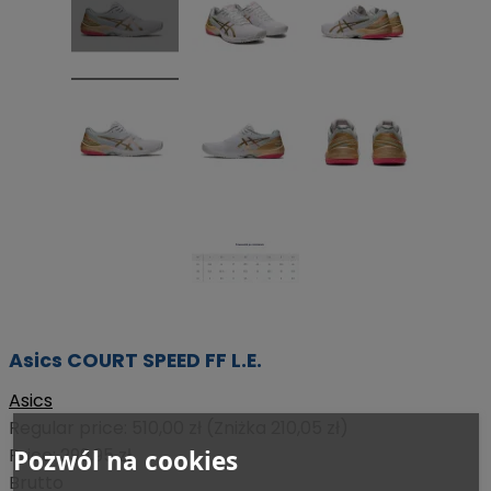
Asics COURT SPEED FF L.E.
Asics
Regular price:
510,00 zł
(Zniżka 210,05 zł)
Price:
299,95 zł
Pozwól na cookies
Brutto