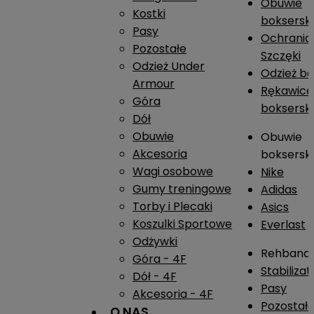
Obuwie
Kostki
boksersk
Pasy
Ochrania
Pozostałe
Szczęki
Odzież Under
Odzież b
Armour
Rękawice
Góra
boksersk
Dół
Obuwie
Obuwie
Akcesoria
boksersk
Wagi osobowe
Nike
Gumy treningowe
Adidas
Torby i Plecaki
Asics
Koszulki Sportowe
Everlast
Odżywki
Rehband
Góra - 4F
Stabiliza
Dół - 4F
Pasy
Akcesoria - 4F
Pozostał
O NAS