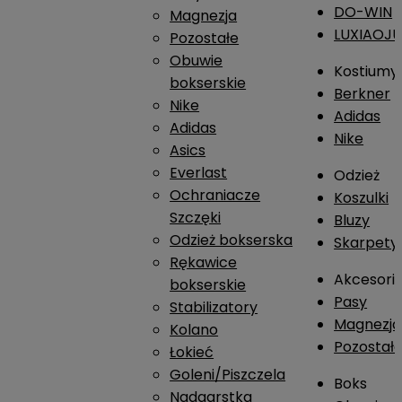
DO-WIN
Magnezja
LUXIAOJ
Pozostałe
Obuwie
Kostiumy
bokserskie
Berkner
Nike
Adidas
Adidas
Nike
Asics
Everlast
Odzież
Ochraniacze
Koszulki
Szczęki
Bluzy
Odzież bokserska
Skarpety
Rękawice
Akcesori
bokserskie
Pasy
Stabilizatory
Magnezja
Kolano
Pozostał
Łokieć
Goleni/Piszczela
Boks
Nadgarstka