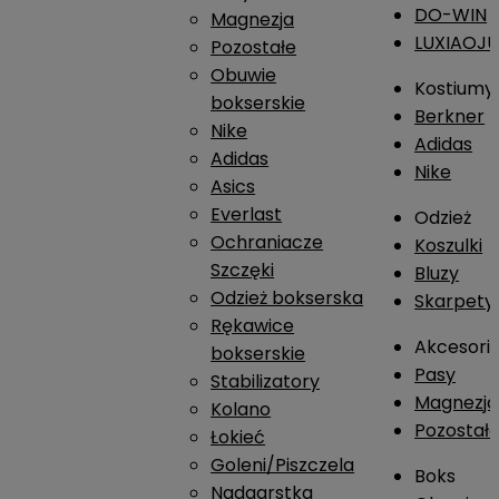
DO-WIN
Magnezja
LUXIAOJ
Pozostałe
Obuwie
Kostiumy
bokserskie
Berkner
Nike
Adidas
Adidas
Nike
Asics
Everlast
Odzież
Ochraniacze
Koszulki
Szczęki
Bluzy
Odzież bokserska
Skarpety
Rękawice
Akcesori
bokserskie
Pasy
Stabilizatory
Magnezja
Kolano
Pozostał
Łokieć
Goleni/Piszczela
Boks
Nadgarstka