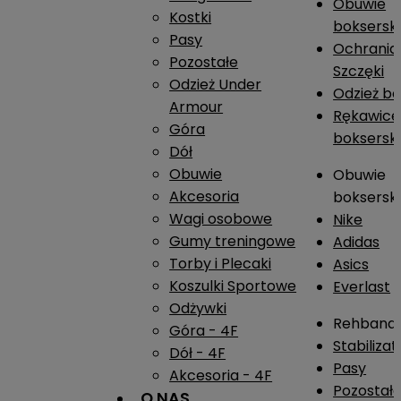
Obuwie
Kostki
boksersk
Pasy
Ochrania
Pozostałe
Szczęki
Odzież Under
Odzież b
Armour
Rękawice
Góra
boksersk
Dół
Obuwie
Obuwie
Akcesoria
boksersk
Wagi osobowe
Nike
Gumy treningowe
Adidas
Torby i Plecaki
Asics
Koszulki Sportowe
Everlast
Odżywki
Rehband
Góra - 4F
Stabiliza
Dół - 4F
Pasy
Akcesoria - 4F
Pozostał
O NAS