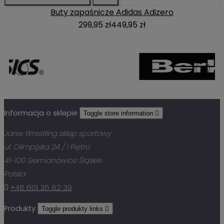
Buty zapaśnicze Adidas Adizero
299,95 zł
449,95 zł
Informacja o sklepie
Toggle store information

Jarex Wrestling sklep sportowy
ul. Olimpijska 24 / I Piętro
41-100 Siemianowice Śląskie
Polska

+48 601 36 82 39
Produkty
Toggle produkty links
