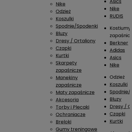
Asics
Nike
Nike
Odzież
RUDIS
Koszulki
Spodnie/Spodenki
Kostiumy
Bluzy
zapaśnic
Dresy / Ortaliony
Berkner
Czapki
Adidas
Kurtki
Asics
Skarpety
Nike
zapaśnicze
Odzież
Manekiny
Koszulki
zapaśnicze
Spodnie/
Maty zapaśnicze
Bluzy
Akcesoria
Dresy / O
Torby i Plecaki
Czapki
Ochraniacze
Kurtki
Breloki
Gumy treningowe