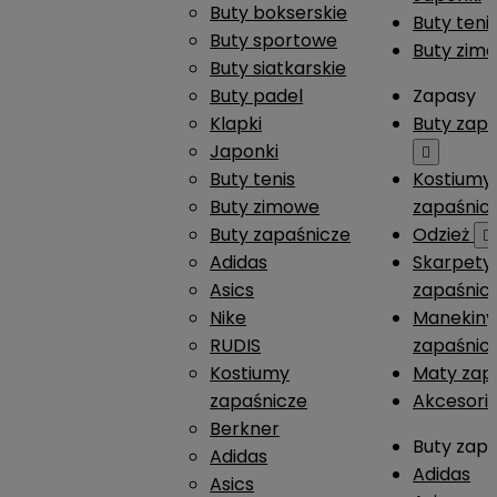
Buty bokserskie
Buty teni
Buty sportowe
Buty zim
Buty siatkarskie
Buty padel
Zapasy
Klapki
Buty zap
Japonki

Buty tenis
Kostiumy
Buty zimowe
zapaśnic
Buty zapaśnicze
Odzież

Adidas
Skarpety
Asics
zapaśnic
Nike
Manekiny
RUDIS
zapaśnic
Kostiumy
Maty zap
zapaśnicze
Akcesori
Berkner
Buty zap
Adidas
Adidas
Asics