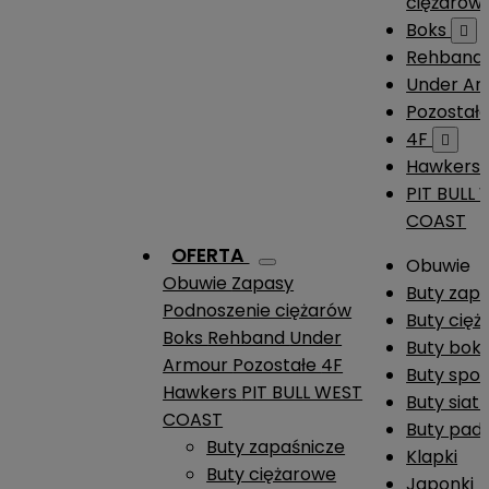
ciężarów
Boks

Rehband
Under A
Pozostał
4F

Hawkers
PIT BULL
COAST
OFERTA
Obuwie
Obuwie
Zapasy
Buty zap
Podnoszenie ciężarów
Buty cię
Boks
Rehband
Under
Buty boks
Armour
Pozostałe
4F
Buty spo
Hawkers
PIT BULL WEST
Buty siat
COAST
Buty pade
Buty zapaśnicze
Klapki
Buty ciężarowe
Japonki