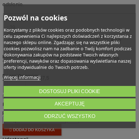
odsłonie.
Pozwól na cookies
Rozmiar
: 39
Korzystamy z plików cookies oraz podobnych technologii w
celu zapewnienia Ci najlepszych doświadczeń z korzystania z
Rozmiar
Rozmiar
Rozmiar
Rozmiar
Rozmiar
Rozmiar
39
40
40,5
41
42
42,5
-
-
-
-
-
-
naszego sklepu online. Zgadzając się na wszystkie pliki
cookies pozwolisz nam na zadbanie o Twój komfort podczas
dokonywania zakupów na podstawie Twoich własnych
Rozmiar
Rozmiar
Rozmiar
Rozmiar
Rozmiar
Rozmiar
43
44
44,5
45
45,5
46
preferencji, nawyków oraz dopasowania wyświetlania naszej
-
-
-
-
-
-
oferty indywidualnie do Twoich potrzeb.
Rozmiar
Rozmiar
Więcej informacji
47
47,5
-
-
DOSTOSUJ PLIKI COOKIE

Product availability:
Obecnie brak na stanie
AKCEPTUJĘ
Dostępny
produkt z innymi opcjami
ODRZUĆ WSZYSTKO





DODAJ DO KOSZYKA