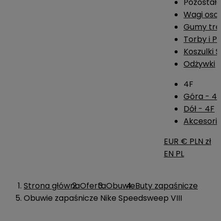
Pozostał
Wagi os
Gumy tre
Torby i P
Koszulki 
Odżywki
4F
Góra - 4
Dół - 4F
Akcesoria
EUR €
PLN zł
EN
PL
Strona główna
Oferta
Obuwie
Buty zapaśnicze
Obuwie zapaśnicze Nike Speedsweep VIII