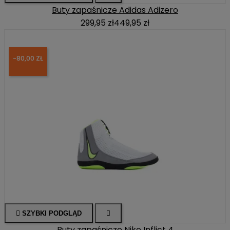
Buty zapaśnicze Adidas Adizero
299,95 zł
449,95 zł
-80,00 ZŁ

SZYBKI PODGLĄD

Buty zapaśnicze Nike Inflict 4