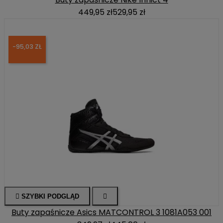
449,95 zł
529,95 zł
-95,03 ZŁ

SZYBKI PODGLĄD

Buty zapaśnicze Asics MATCONTROL 3 1081A053 001