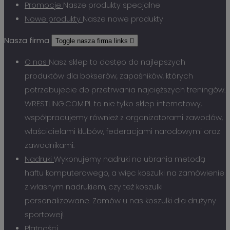
Promocje
Nasze produkty specjalne
Nowe produkty
Nasze nowe produkty
Nasza firma
Toggle nasza firma links

O nas
Nasz sklep to dostęo do najlepszych
produktów dla bokserów, zapaśników, których
potrzebujecie do przetrwania najcięższych treningów.
WRESTLING.COM.PL to nie tylko sklep internetowy,
współpracujemy również z organizatorami zawodów,
właścicielami klubów, federacjami narodowymi oraz
zawodnikami.
Nadruki
Wykonujemy nadruki na ubrania metodą
haftu komputerowego, a więc koszulki na zamówienie
z własnym nadrukiem, czy też koszulki
personalizowane. Zamów u nas koszulki dla drużyny
sportowej!
Płatności