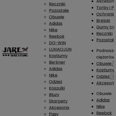
Akcesori
Ręczniki
Torby i P
Pozostałe
Ochrania
Obuwie
Breloki
Adidas
Gumy tre
Nike
Ręczniki
Reebok
Pozostał
DO-WIN
LUXIAOJUN
Podnosze
Kostiumy
ciężarów
Berkner
Obuwie
Adidas
Kostium
Nike
Odzież

Odzież
Akcesori
Koszulki
Obuwie
Bluzy
Adidas
Skarpety
Nike
Akcesoria
Reebok
Pasy