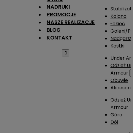
NADRUKI
Stabilizat
PROMOCJE
Kolano
NASZE REALIZACJE
Łokieć
BLOG
Goleni/Pi
KONTAKT
Nadgarst
Kostki

Under Ar
Odzież U
Armour
Obuwie
Akcesori
Odzież U
Armour
Góra
Dół