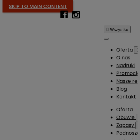
SKIP TO MAIN CONTENT

Wszystko
Oferta

O nas
Nadruki
Promocj
Nasze rea
Blog
Kontakt
Oferta
Obuwie
Zapasy
Podnosze