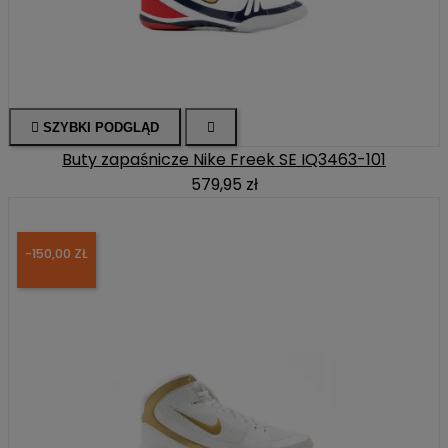

SZYBKI PODGLĄD

Buty zapaśnicze Nike Freek SE IQ3463-101
579,95 zł
-150,00 ZŁ