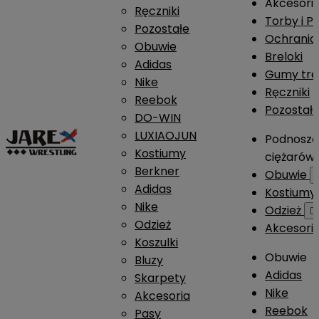
Akcesori
Ręczniki
Torby i P
Pozostałe
Ochrania
Obuwie
Breloki
Adidas
Gumy tre
Nike
Ręczniki
Reebok
Pozostał
DO-WIN
LUXIAOJUN
Podnosze
Kostiumy
ciężarów
Berkner
Obuwie
Adidas
Kostium
Nike
Odzież

Odzież
Akcesori
Koszulki
Obuwie
Bluzy
Adidas
Skarpety
Nike
Akcesoria
Reebok
Pasy