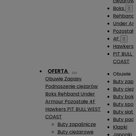
ciężarów
Boks

Rehband
Under A
Pozostał
4F

Hawkers
PIT BULL
COAST
OFERTA
Obuwie
Obuwie
Zapasy
Buty zap
Podnoszenie ciężarów
Buty cię
Boks
Rehband
Under
Buty boks
Armour
Pozostałe
4F
Buty spo
Hawkers
PIT BULL WEST
Buty siat
COAST
Buty pade
Buty zapaśnicze
Klapki
Buty ciężarowe
Japonki