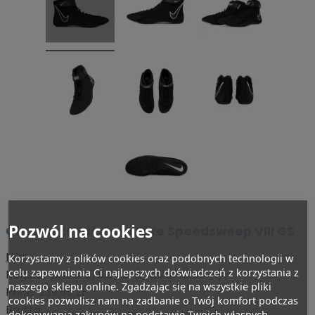
Pozwól na cookies
Obuwie zapaśnicze Nike Speedsweep VIII GS
Nike
Korzystamy z plików cookies oraz podobnych technologii w
celu zapewnienia Ci najlepszych doświadczeń z korzystania z
Regular price:
279,95 zł
(Zniżka 40,00 zł)
naszego sklepu online. Zgadzając się na wszystkie pliki
Price:
239,95 zł
cookies pozwolisz nam na zadbanie o Twój komfort podczas
Brutto
dokonywania zakupów na podstawie Twoich własnych