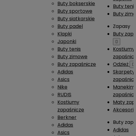
Buty bokserskie
Buty teni
Buty sportowe
Buty zim
Buty siatkarskie
Buty padel
Zapasy
Klapki
Buty zap
Japonki

Buty tenis
Kostiumy
Buty zimowe
zapaśnic
Buty zapaśnicze
Odzież

Adidas
Skarpety
Asics
zapaśnic
Nike
Manekiny
RUDIS
zapaśnic
Kostiumy
Maty zap
zapaśnicze
Akcesori
Berkner
Buty zap
Adidas
Adidas
Asics