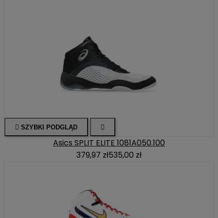

SZYBKI PODGLĄD

Asics SPLIT ELITE 1081A050.100
379,97 zł
535,00 zł