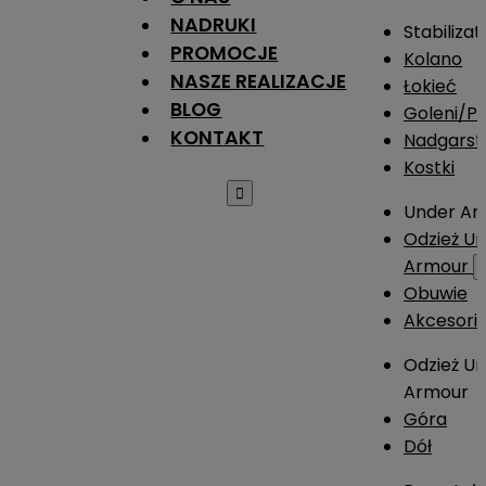
NADRUKI
Stabilizat
PROMOCJE
Kolano
NASZE REALIZACJE
Łokieć
BLOG
Goleni/Pi
KONTAKT
Nadgarst
Kostki

Under Ar
Odzież U
Armour
Obuwie
Akcesori
Odzież U
Armour
Góra
Dół