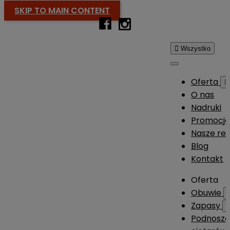
SKIP TO MAIN CONTENT

Wszystko
Oferta

O nas
Nadruki
Promocj
Nasze rea
Blog
Kontakt
Oferta
Obuwie
Zapasy
Podnosze