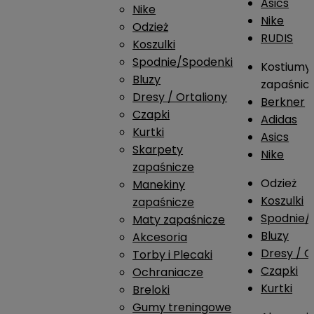
Asics
Nike
Nike
Odzież
RUDIS
Koszulki
Spodnie/Spodenki
Kostiumy
Bluzy
zapaśnic
Dresy / Ortaliony
Berkner
Czapki
Adidas
Kurtki
Asics
Skarpety
Nike
zapaśnicze
Odzież
Manekiny
Koszulki
zapaśnicze
Spodnie/
Maty zapaśnicze
Bluzy
Akcesoria
Dresy / O
Torby i Plecaki
Czapki
Ochraniacze
Kurtki
Breloki
Gumy treningowe