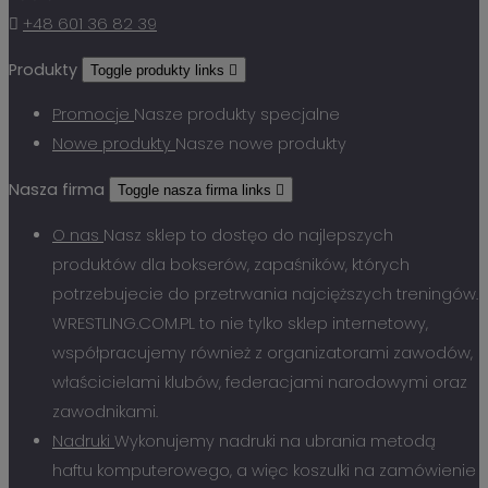

+48 601 36 82 39
Produkty
Toggle produkty links

Promocje
Nasze produkty specjalne
Nowe produkty
Nasze nowe produkty
Nasza firma
Toggle nasza firma links

O nas
Nasz sklep to dostęo do najlepszych
produktów dla bokserów, zapaśników, których
potrzebujecie do przetrwania najcięższych treningów.
WRESTLING.COM.PL to nie tylko sklep internetowy,
współpracujemy również z organizatorami zawodów,
właścicielami klubów, federacjami narodowymi oraz
zawodnikami.
Nadruki
Wykonujemy nadruki na ubrania metodą
haftu komputerowego, a więc koszulki na zamówienie