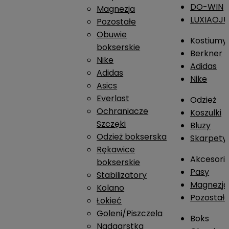
DO-WIN
Magnezja
LUXIAOJ
Pozostałe
Obuwie
Kostiumy
bokserskie
Berkner
Nike
Adidas
Adidas
Nike
Asics
Everlast
Odzież
Ochraniacze
Koszulki
Szczęki
Bluzy
Odzież bokserska
Skarpety
Rękawice
Akcesori
bokserskie
Pasy
Stabilizatory
Magnezja
Kolano
Pozostał
Łokieć
Goleni/Piszczela
Boks
Nadgarstka