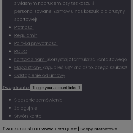
z własnym nadrukiem, czy też koszulki
personalizowane. Zamów u nas koszulki dla drużyny
sportowej!
Płatności
Regulamin
Polityka prywatności
RODO
Kontakt z nami
Skorzystaj z formularza kontaktowego
Mapa strony
Zagubiłeś się? Znajdź to, czego szukasz!
Odstąpienie od umowy
Twoje konto
Toggle your account links

Śledzenie zamówienia
Zaloguj się
Stwórz konto
Tworzenie stron www:
|
Data Quest
Sklepy internetowe