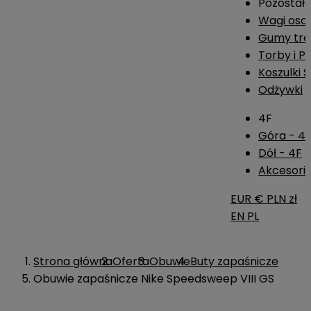
Pozostał
Wagi os
Gumy tre
Torby i P
Koszulki 
Odżywki
4F
Góra - 4
Dół - 4F
Akcesoria
EUR €
PLN zł
EN
PL
Strona główna
Oferta
Obuwie
Buty zapaśnicze
Obuwie zapaśnicze Nike Speedsweep VIII GS