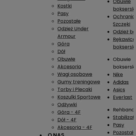
Obuwie
Kostki
boksersk
Pasy
Ochrania
Pozostałe
Szczęki
Odzież Under
Odzież b
Armour
Rękawice
Góra
boksersk
Dół
Obuwie
Obuwie
Akcesoria
boksersk
Wagi osobowe
Nike
Gumy treningowe
Adidas
Torby i Plecaki
Asics
Koszulki Sportowe
Everlast
Odżywki
Rehband
Góra - 4F
Stabiliza
Dół - 4F
Pasy
Akcesoria - 4F
Pozostał
O NAS