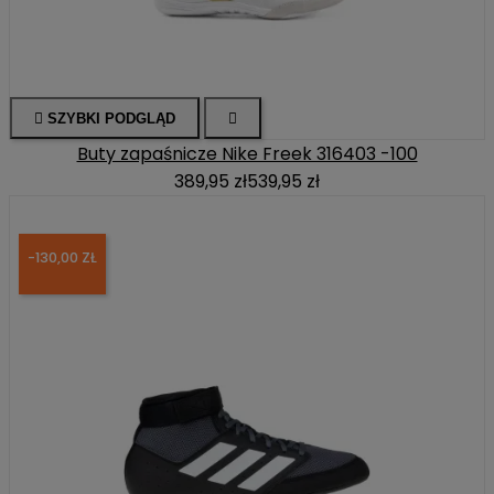

SZYBKI PODGLĄD

Buty zapaśnicze Nike Freek 316403 -100
389,95 zł
539,95 zł
-130,00 ZŁ