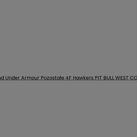
nd
Under Armour
Pozostałe
4F
Hawkers
PIT BULL WEST C