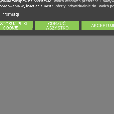
wania zakupów na podstawie Twoich własnych preferencji, nawy
opasowania wyświetlania naszej oferty indywidualnie do Twoich po
 informacji
STOSUJ PLIKI
ODRZUĆ
AKCEPTUJ
COOKIE
WSZYSTKO