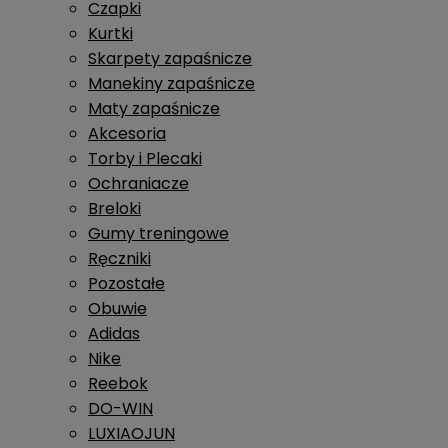
Czapki
Kurtki
Skarpety zapaśnicze
Manekiny zapaśnicze
Maty zapaśnicze
Akcesoria
Torby i Plecaki
Ochraniacze
Breloki
Gumy treningowe
Ręczniki
Pozostałe
Obuwie
Adidas
Nike
Reebok
DO-WIN
LUXIAOJUN