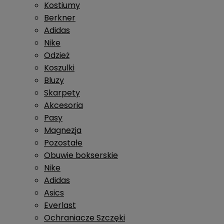
Kostiumy
Berkner
Adidas
Nike
Odzież
Koszulki
Bluzy
Skarpety
Akcesoria
Pasy
Magnezja
Pozostałe
Obuwie bokserskie
Nike
Adidas
Asics
Everlast
Ochraniacze Szczęki