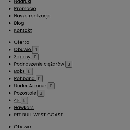
Nadruki
Promocje
Nasze realizacje
Blog
Kontakt
Oferta
Obuwie

Zapasy

Podnoszenie ciężarów

Boks

Rehband

Under Armour

Pozostałe

4F

Hawkers
PIT BULL WEST COAST
Obuwie