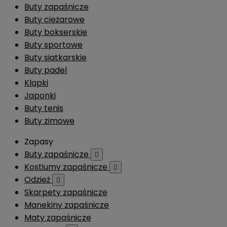
Buty zapaśnicze
Buty ciężarowe
Buty bokserskie
Buty sportowe
Buty siatkarskie
Buty padel
Klapki
Japonki
Buty tenis
Buty zimowe
Zapasy
Buty zapaśnicze

Kostiumy zapaśnicze

Odzież

Skarpety zapaśnicze
Manekiny zapaśnicze
Maty zapaśnicze