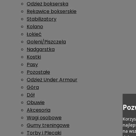
Odzież bokserska
Rękawice bokserskie
Stabilizatory
Kolano
Łokieć
Goleni/Piszczela
Nadgarstka
Kostki
Pasy
Pozostałe
Odzież Under Armour
Góra
Dół
Obuwie
Poz
Akcesoria
Wagi osobowe
Korzys
Gumy treningowe
najlep
na wsz
Torby i Plecaki