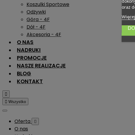
dokony
Koszulki Sportowe
oraz d
Odżywki
Więcej
Góra - 4F
Dół - 4F
DO
Akcesoria - 4F
O NAS
NADRUKI
PROMOCJE
NASZE REALIZACJE
BLOG
KONTAKT


Wszystko
Oferta

O nas