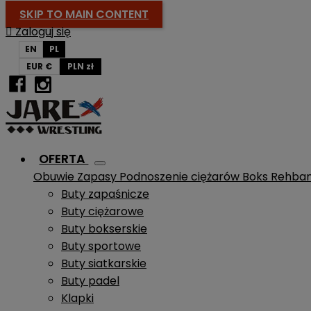
SKIP TO MAIN CONTENT

Zaloguj się
EN
PL
EUR €
PLN zł
OFERTA
Obuwie
Zapasy
Podnoszenie ciężarów
Boks
Rehba
Buty zapaśnicze
Buty ciężarowe
Buty bokserskie
Buty sportowe
Buty siatkarskie
Buty padel
Klapki