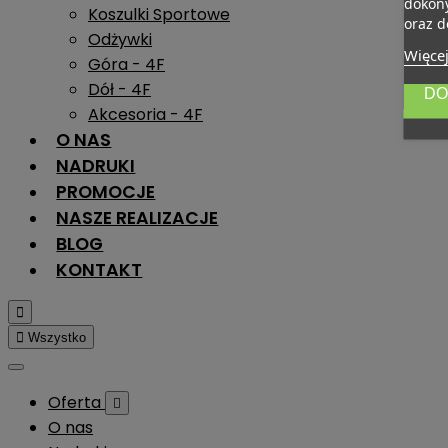
dokony
Koszulki Sportowe
oraz d
Odżywki
Więcej
Góra - 4F
Dół - 4F
DO
Akcesoria - 4F
O NAS
NADRUKI
PROMOCJE
NASZE REALIZACJE
BLOG
KONTAKT


Wszystko
Oferta

O nas