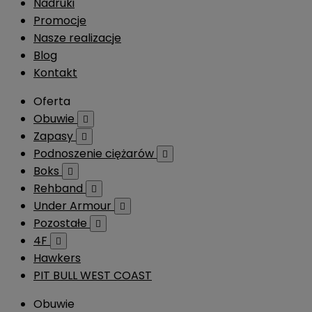
Nadruki
Promocje
Nasze realizacje
Blog
Kontakt
Oferta
Obuwie

Zapasy

Podnoszenie ciężarów

Boks

Rehband

Under Armour

Pozostałe

4F

Hawkers
PIT BULL WEST COAST
Obuwie