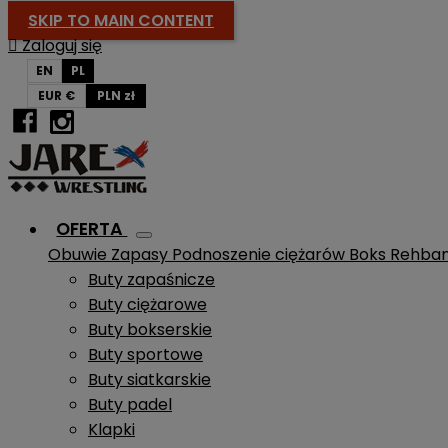
SKIP TO MAIN CONTENT

Zaloguj się
EN
PL
EUR €
PLN zł
OFERTA
Obuwie
Zapasy
Podnoszenie ciężarów
Boks
Rehba
Buty zapaśnicze
Buty ciężarowe
Buty bokserskie
Buty sportowe
Buty siatkarskie
Buty padel
Klapki