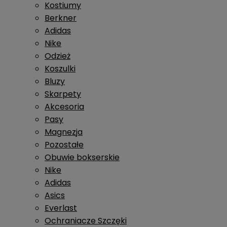
Kostiumy
Berkner
Adidas
Nike
Odzież
Koszulki
Bluzy
Skarpety
Akcesoria
Pasy
Magnezja
Pozostałe
Obuwie bokserskie
Nike
Adidas
Asics
Everlast
Ochraniacze Szczęki