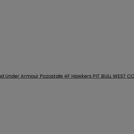
nd
Under Armour
Pozostałe
4F
Hawkers
PIT BULL WEST C