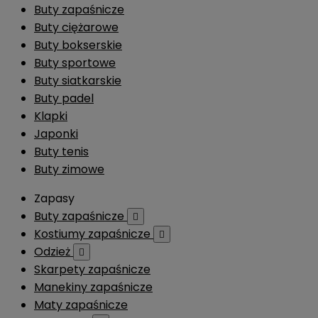
Buty zapaśnicze
Buty ciężarowe
Buty bokserskie
Buty sportowe
Buty siatkarskie
Buty padel
Klapki
Japonki
Buty tenis
Buty zimowe
Zapasy
Buty zapaśnicze

Kostiumy zapaśnicze

Odzież

Skarpety zapaśnicze
Manekiny zapaśnicze
Maty zapaśnicze