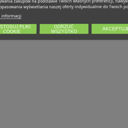
wania zakupów na podstawie Twoich własnych preferencji, nawy
opasowania wyświetlania naszej oferty indywidualnie do Twoich po
 informacji
STOSUJ PLIKI
ODRZUĆ
AKCEPTUJ
COOKIE
WSZYSTKO