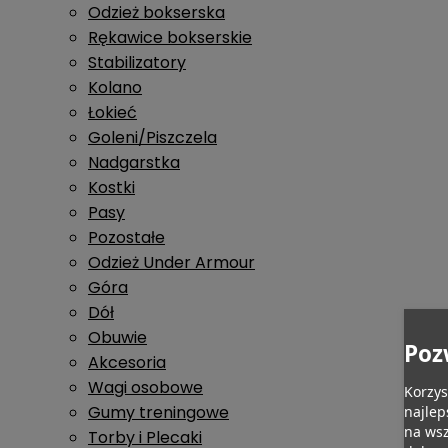
Odzież bokserska
Rękawice bokserskie
Stabilizatory
Kolano
Łokieć
Goleni/Piszczela
Nadgarstka
Kostki
Pasy
Pozostałe
Odzież Under Armour
Góra
Dół
Obuwie
Poz
Akcesoria
Wagi osobowe
Korzys
Gumy treningowe
najlep
na wsz
Torby i Plecaki