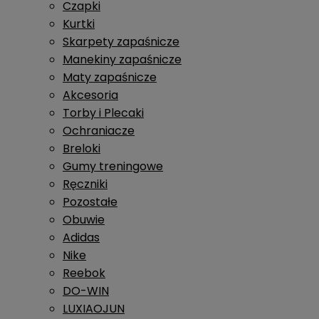
Czapki
Kurtki
Skarpety zapaśnicze
Manekiny zapaśnicze
Maty zapaśnicze
Akcesoria
Torby i Plecaki
Ochraniacze
Breloki
Gumy treningowe
Ręczniki
Pozostałe
Obuwie
Adidas
Nike
Reebok
DO-WIN
LUXIAOJUN