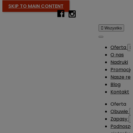
SKIP TO MAIN CONTENT

Wszystko
Oferta

O nas
Nadruki
Promocj
Nasze rea
Blog
Kontakt
Oferta
Obuwie
Zapasy
Podnosze