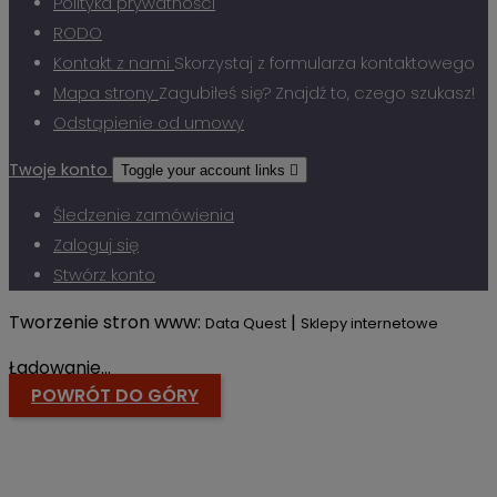
Polityka prywatności
RODO
Kontakt z nami
Skorzystaj z formularza kontaktowego
Mapa strony
Zagubiłeś się? Znajdź to, czego szukasz!
Odstąpienie od umowy
Twoje konto
Toggle your account links

Śledzenie zamówienia
Zaloguj się
Stwórz konto
Tworzenie stron www:
|
Data Quest
Sklepy internetowe
Ładowanie...
POWRÓT DO GÓRY