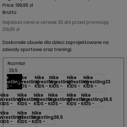
Price:
199,95 zł
Brutto
Najniższa cena w okresie 30 dni przed promocją:
219,95 zł
Doskonałe obuwie dla dzieci zaprojektowane na
zawody sportowe oraz treningi.
Rozmiar
: 29,5
Nike
Nike
Nike
Nike
Nike
Nike
Wrestling
Wrestling
29,5
Wrestling
30
Wrestling
31
Wrestling
31,5
Wrestling
32
33
KIDS -
KIDS -
KIDS -
KIDS -
KIDS -
KIDS -
Nike
Nike
Nike
Nike
Nike
Nike
Wrestling
Wrestling
33,5
Wrestling
34
Wrestling
35
Wrestling
35,5
Wrestling
36
36,5
KIDS -
KIDS -
KIDS -
KIDS -
KIDS -
KIDS -
Nike
Nike
Nike
Wrestling
Wrestling
37,5
Wrestling
38
38,5
KIDS -
KIDS -
KIDS -