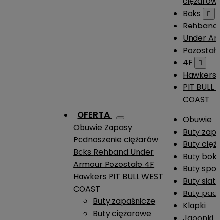
ciężarów
Boks

Rehband
Under A
Pozostał
4F

Hawkers
PIT BULL
COAST
OFERTA
Obuwie
Obuwie
Zapasy
Buty zap
Podnoszenie ciężarów
Buty cię
Boks
Rehband
Under
Buty boks
Armour
Pozostałe
4F
Buty spo
Hawkers
PIT BULL WEST
Buty siat
COAST
Buty pade
Buty zapaśnicze
Klapki
Buty ciężarowe
Japonki