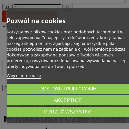





DODAJ DO KOSZYKA
Pozwól na cookies
Udostępnij
Korzystamy z plików cookies oraz podobnych technologii w
celu zapewnienia Ci najlepszych doświadczeń z korzystania z
naszego sklepu online. Zgadzając się na wszystkie pliki
cookies pozwolisz nam na zadbanie o Twój komfort podczas
dokonywania zakupów na podstawie Twoich własnych
preferencji, nawyków oraz dopasowania wyświetlania naszej
Tabela rozmiarów
oferty indywidualnie do Twoich potrzeb.
Sprawdź dopasowanie przed zakupem
Więcej informacji
Opis
DOSTOSUJ PLIKI COOKIE
AKCEPTUJĘ
NIKE SPEEDSWEEP –
ODRZUĆ WSZYSTKO
MINIMALISTYCZNE DESIGN