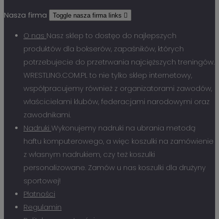
Nasza firma
Toggle nasza firma links

O nas
Nasz sklep to dostęo do najlepszych
produktów dla bokserów, zapaśników, których
potrzebujecie do przetrwania najcięższych treningów.
WRESTLING.COM.PL to nie tylko sklep internetowy,
współpracujemy również z organizatorami zawodów,
właścicielami klubów, federacjami narodowymi oraz
zawodnikami.
Nadruki
Wykonujemy nadruki na ubrania metodą
haftu komputerowego, a więc koszulki na zamówienie
z własnym nadrukiem, czy też koszulki
personalizowane. Zamów u nas koszulki dla drużyny
sportowej!
Płatności
Regulamin