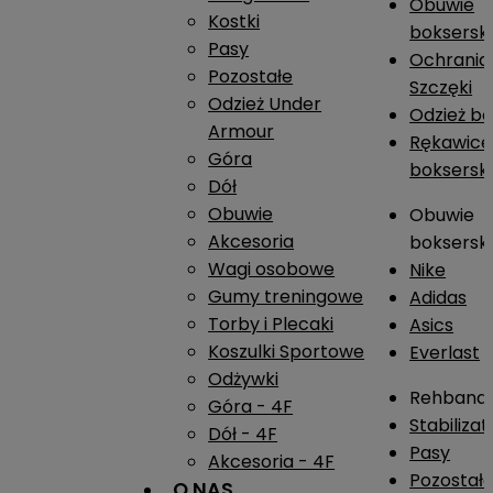
Obuwie
Kostki
boksersk
Pasy
Ochrania
Pozostałe
Szczęki
Odzież Under
Odzież b
Armour
Rękawice
Góra
boksersk
Dół
Obuwie
Obuwie
Akcesoria
boksersk
Wagi osobowe
Nike
Gumy treningowe
Adidas
Torby i Plecaki
Asics
Koszulki Sportowe
Everlast
Odżywki
Rehband
Góra - 4F
Stabiliza
Dół - 4F
Pasy
Akcesoria - 4F
Pozostał
O NAS