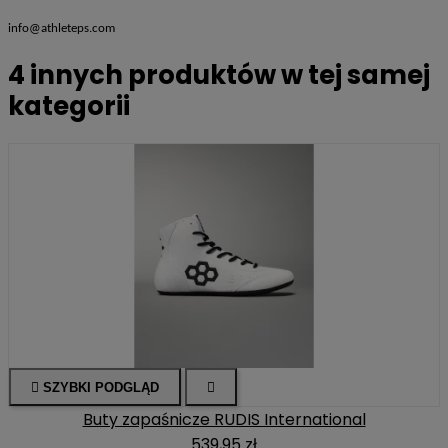
info@athleteps.com
4 innych produktów w tej samej
kategorii

SZYBKI PODGLĄD

Buty zapaśnicze RUDIS International
539,95 zł