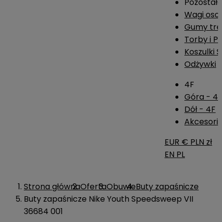
Pozostał
Wagi os
Gumy tre
Torby i P
Koszulki 
Odżywki
4F
Góra - 4
Dół - 4F
Akcesoria
EUR €
PLN zł
EN
PL
Strona główna
Oferta
Obuwie
Buty zapaśnicze
Buty zapaśnicze Nike Youth Speedsweep VII
36684 001