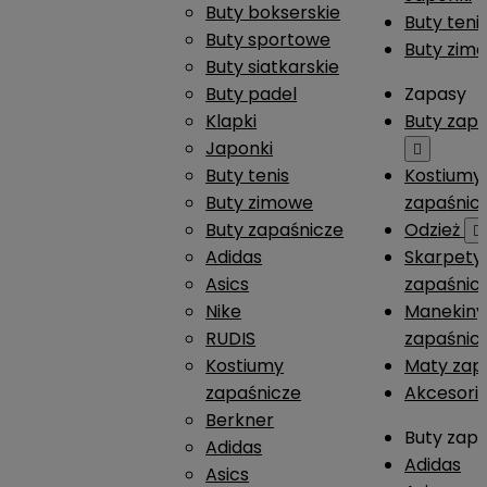
Buty bokserskie
Buty teni
Buty sportowe
Buty zim
Buty siatkarskie
Buty padel
Zapasy
Klapki
Buty zap
Japonki

Buty tenis
Kostiumy
Buty zimowe
zapaśnic
Buty zapaśnicze
Odzież

Adidas
Skarpety
Asics
zapaśnic
Nike
Manekiny
RUDIS
zapaśnic
Kostiumy
Maty zap
zapaśnicze
Akcesori
Berkner
Buty zap
Adidas
Adidas
Asics