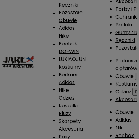
Akcesori
Ręczniki
Torby i P
Pozostałe
Ochrania
Obuwie
Breloki
Adidas
Gumy tre
Nike
Ręczniki
Reebok
Pozostał
DO-WIN
LUXIAOJUN
Podnosze
Kostiumy
ciężarów
Berkner
Obuwie
Adidas
Kostium
Nike
Odzież

Odzież
Akcesori
Koszulki
Obuwie
Bluzy
Adidas
Skarpety
Nike
Akcesoria
Reebok
Pasy