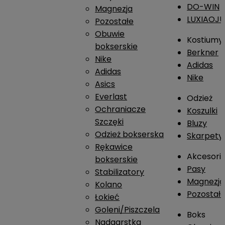
DO-WIN
Magnezja
LUXIAOJ
Pozostałe
Obuwie
Kostiumy
bokserskie
Berkner
Nike
Adidas
Adidas
Nike
Asics
Everlast
Odzież
Ochraniacze
Koszulki
Szczęki
Bluzy
Odzież bokserska
Skarpety
Rękawice
Akcesori
bokserskie
Pasy
Stabilizatory
Magnezja
Kolano
Pozostał
Łokieć
Goleni/Piszczela
Boks
Nadgarstka