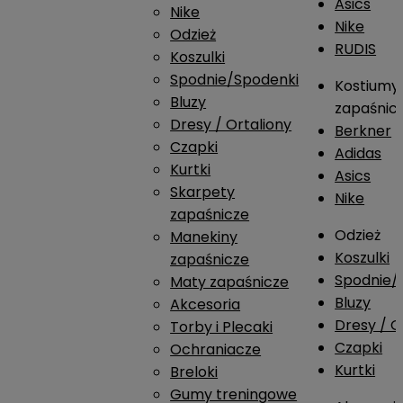
Asics
Nike
Nike
Odzież
RUDIS
Koszulki
Spodnie/Spodenki
Kostiumy
Bluzy
zapaśnic
Dresy / Ortaliony
Berkner
Czapki
Adidas
Kurtki
Asics
Skarpety
Nike
zapaśnicze
Odzież
Manekiny
Koszulki
zapaśnicze
Spodnie/
Maty zapaśnicze
Bluzy
Akcesoria
Dresy / O
Torby i Plecaki
Czapki
Ochraniacze
Kurtki
Breloki
Gumy treningowe