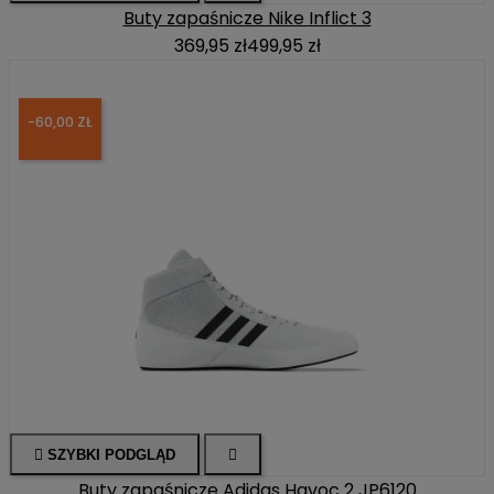
Buty zapaśnicze Nike Inflict 3
369,95 zł
499,95 zł
-60,00 ZŁ

SZYBKI PODGLĄD

Buty zapaśnicze Adidas Havoc 2 JP6120