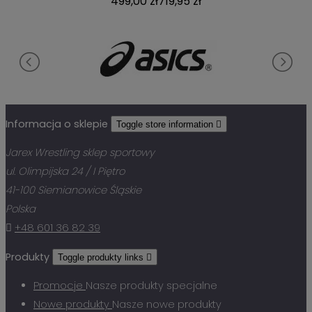
499,00 zł
719,95 zł
Informacja o sklepie
Toggle store information

Jarex Wrestling sklep sportowy
ul. Olimpijska 24 / I Piętro
41-100 Siemianowice Śląskie
Polska

+48 601 36 82 39
Produkty
Toggle produkty links

Promocje
Nasze produkty specjalne
Nowe produkty
Nasze nowe produkty