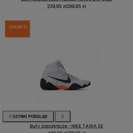
239,95 zł
299,95 zł
-220,95 ZŁ

SZYBKI PODGLĄD

Buty zapaśnicze -NIKE TAWA SE