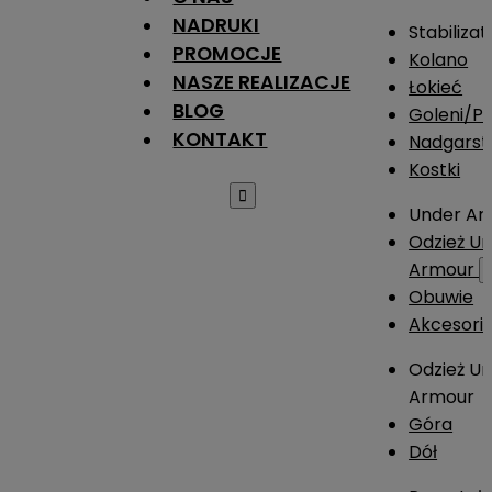
NADRUKI
Stabilizat
PROMOCJE
Kolano
NASZE REALIZACJE
Łokieć
BLOG
Goleni/Pi
KONTAKT
Nadgarst
Kostki

Under Ar
Odzież U
Armour
Obuwie
Akcesori
Odzież U
Armour
Góra
Dół