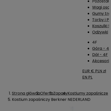
Pozostał
Wagi os
Gumy tre
Torby i P
Koszulki 
Odżywki
4F
Góra - 4
Dół - 4F
Akcesoria
EUR €
PLN zł
EN
PL
Strona główna
Oferta
Zapasy
Kostiumy zapaśnicze
Kostium zapaśniczy Berkner NEDERLAND