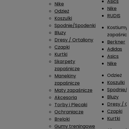
Asics
Nike
Nike
Odzież
RUDIS
Koszulki
Spodnie/Spodenki
Kostiumy
Bluzy
zapaśnic
Dresy / Ortaliony
Berkner
Czapki
Adidas
Kurtki
Asics
Skarpety
Nike
zapaśnicze
Odzież
Manekiny
Koszulki
zapaśnicze
Spodnie/
Maty zapaśnicze
Bluzy
Akcesoria
Dresy / O
Torby i Plecaki
Czapki
Ochraniacze
Kurtki
Breloki
Gumy treningowe