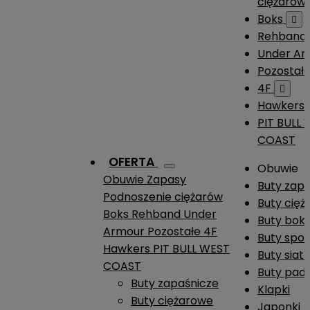
ciężarów
Boks

Rehband
Under A
Pozostał
4F

Hawkers
PIT BULL
COAST
OFERTA
Obuwie
Obuwie
Zapasy
Buty zap
Podnoszenie ciężarów
Buty cię
Boks
Rehband
Under
Buty boks
Armour
Pozostałe
4F
Buty spo
Hawkers
PIT BULL WEST
Buty siat
COAST
Buty pade
Buty zapaśnicze
Klapki
Buty ciężarowe
Japonki