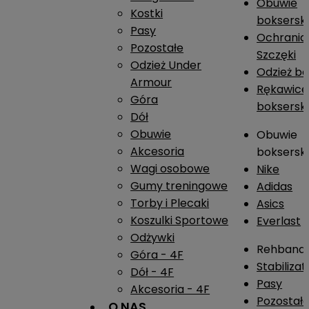
Obuwie
Kostki
boksersk
Pasy
Ochrania
Pozostałe
Szczęki
Odzież Under
Odzież b
Armour
Rękawice
Góra
boksersk
Dół
Obuwie
Obuwie
Akcesoria
boksersk
Wagi osobowe
Nike
Gumy treningowe
Adidas
Torby i Plecaki
Asics
Koszulki Sportowe
Everlast
Odżywki
Rehband
Góra - 4F
Stabiliza
Dół - 4F
Pasy
Akcesoria - 4F
Pozostał
O NAS