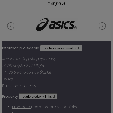
249,99 zł
Informacja o sklepie
Toggle store information

Jarex Wrestling sklep sportowy
ul. Olimpijska 24 / I Piętro
41-100 Siemianowice Śląskie
Polska

+48 601 36 82 39
Produkty
Toggle produkty links

Promocje
Nasze produkty specjalne