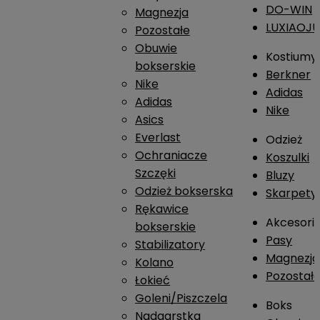
DO-WIN
Magnezja
LUXIAOJ
Pozostałe
Obuwie
Kostiumy
bokserskie
Berkner
Nike
Adidas
Adidas
Nike
Asics
Everlast
Odzież
Ochraniacze
Koszulki
Szczęki
Bluzy
Odzież bokserska
Skarpety
Rękawice
Akcesori
bokserskie
Pasy
Stabilizatory
Magnezja
Kolano
Pozostał
Łokieć
Goleni/Piszczela
Boks
Nadgarstka