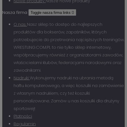
Nowe produkty
Nasze nowe produkty
Nasza firma
Toggle nasza firma links

O nas
Nasz sklep to dostęo do najlepszych
produktów dla bokserów, zapaśników, których
potrzebujecie do przetrwania najcięższych treningów.
WRESTLING.COM.PL to nie tylko sklep internetowy,
współpracujemy również z organizatorami zawodów,
właścicielami klubów, federacjami narodowymi oraz
zawodnikami.
Nadruki
Wykonujemy nadruki na ubrania metodą
haftu komputerowego, a więc koszulki na zamówienie
z własnym nadrukiem, czy też koszulki
personalizowane. Zamów u nas koszulki dla drużyny
sportowej!
Płatności
Regulamin