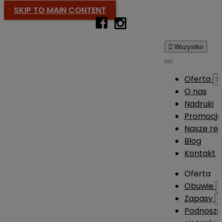
SKIP TO MAIN CONTENT

Wszystko
Oferta

O nas
Nadruki
Promocj
Nasze rea
Blog
Kontakt
Oferta
Obuwie
Zapasy
Podnosze