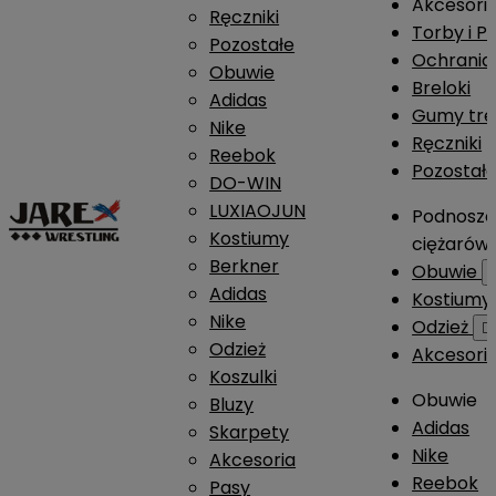
Akcesori
Ręczniki
Torby i P
Pozostałe
Ochrania
Obuwie
Breloki
Adidas
Gumy tre
Nike
Ręczniki
Reebok
Pozostał
DO-WIN
LUXIAOJUN
Podnosze
Kostiumy
ciężarów
Berkner
Obuwie
Adidas
Kostium
Nike
Odzież

Odzież
Akcesori
Koszulki
Obuwie
Bluzy
Adidas
Skarpety
Nike
Akcesoria
Reebok
Pasy