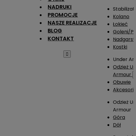
NADRUKI
Stabilizat
PROMOCJE
Kolano
NASZE REALIZACJE
Łokieć
BLOG
Goleni/Pi
KONTAKT
Nadgarst
Kostki

Under Ar
Odzież U
Armour
Obuwie
Akcesori
Odzież U
Armour
Góra
Dół