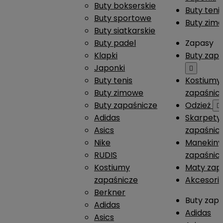
Buty bokserskie
Buty teni
Buty sportowe
Buty zim
Buty siatkarskie
Buty padel
Zapasy
Klapki
Buty zap
Japonki

Buty tenis
Kostiumy
Buty zimowe
zapaśnic
Buty zapaśnicze
Odzież

Adidas
Skarpety
Asics
zapaśnic
Nike
Manekiny
RUDIS
zapaśnic
Kostiumy
Maty zap
zapaśnicze
Akcesori
Berkner
Buty zap
Adidas
Adidas
Asics