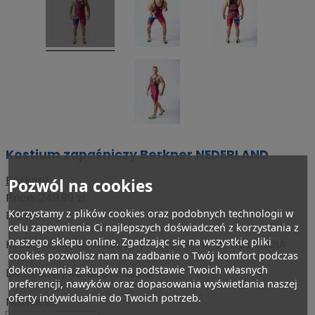
Kostium zapaśniczy Berkner NEDERLAND
Berkner
Pozwól na cookies
Price:
249,99 zł
Korzystamy z plików cookies oraz podobnych technologii w
Brutto
celu zapewnienia Ci najlepszych doświadczeń z korzystania z
naszego sklepu online. Zgadzając się na wszystkie pliki
Kostium reprezentacyjny męski Berkner HOLANDIA
cookies pozwolisz nam na zadbanie o Twój komfort podczas
dokonywania zakupów na podstawie Twoich własnych
Dostosowywanie produktu
preferencji, nawyków oraz dopasowania wyświetlania naszej
oferty indywidualnie do Twoich potrzeb.
Nazwisko