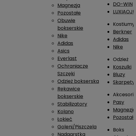
DO-WIN
Magnezja
LUXIAOJ
Pozostałe
Obuwie
Kostiumy
bokserskie
Berkner
Nike
Adidas
Adidas
Nike
Asics
Everlast
Odzież
Ochraniacze
Koszulki
Szczęki
Bluzy
Odzież bokserska
Skarpety
Rękawice
Akcesori
bokserskie
Pasy
Stabilizatory
Magnezja
Kolano
Pozostał
Łokieć
Goleni/Piszczela
Boks
Nadgarstka