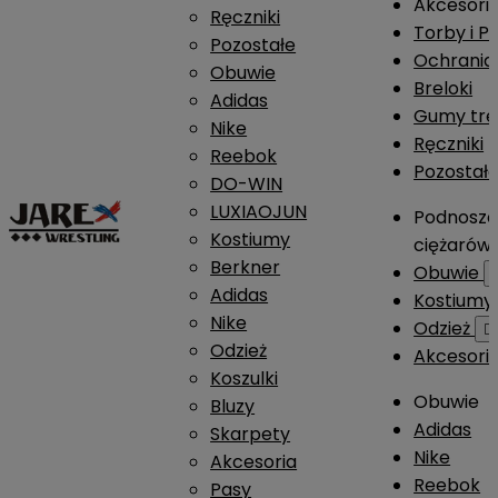
Akcesori
Ręczniki
Torby i P
Pozostałe
Ochrania
Obuwie
Breloki
Adidas
Gumy tre
Nike
Ręczniki
Reebok
Pozostał
DO-WIN
LUXIAOJUN
Podnosze
Kostiumy
ciężarów
Berkner
Obuwie
Adidas
Kostium
Nike
Odzież

Odzież
Akcesori
Koszulki
Obuwie
Bluzy
Adidas
Skarpety
Nike
Akcesoria
Reebok
Pasy