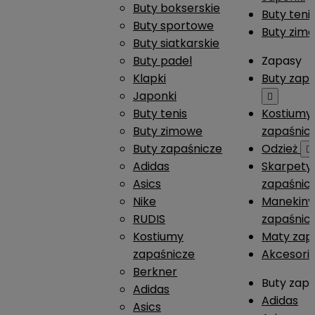
Buty bokserskie
Buty teni
Buty sportowe
Buty zim
Buty siatkarskie
Buty padel
Zapasy
Klapki
Buty zap
Japonki

Buty tenis
Kostiumy
Buty zimowe
zapaśnic
Buty zapaśnicze
Odzież

Adidas
Skarpety
Asics
zapaśnic
Nike
Manekiny
RUDIS
zapaśnic
Kostiumy
Maty zap
zapaśnicze
Akcesori
Berkner
Buty zap
Adidas
Adidas
Asics