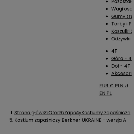
Pozostał
Wagi os
Gumy tre
Torby i P
Koszulki 
Odżywki
4F
Góra - 4
Dół - 4F
Akcesoria
EUR €
PLN zł
EN
PL
Strona główna
Oferta
Zapasy
Kostiumy zapaśnicze
Kostium zapaśniczy Berkner UKRAINE - wersja A