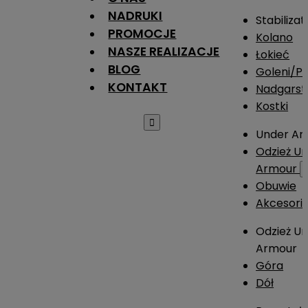
NADRUKI
Stabilizat
PROMOCJE
Kolano
NASZE REALIZACJE
Łokieć
BLOG
Goleni/Pi
KONTAKT
Nadgarst
Kostki

Under Ar
Odzież U
Armour
Obuwie
Akcesori
Odzież U
Armour
Góra
Dół