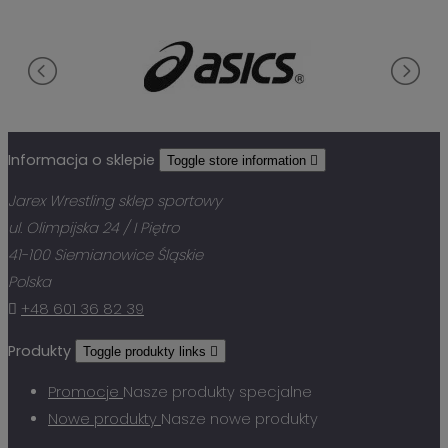
Informacja o sklepie
Toggle store information

Jarex Wrestling sklep sportowy
ul. Olimpijska 24 / I Piętro
41-100 Siemianowice Śląskie
Polska

+48 601 36 82 39
Produkty
Toggle produkty links

Promocje
Nasze produkty specjalne
Nowe produkty
Nasze nowe produkty