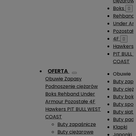
ciężarów
Boks

Rehband
Under A
Pozostał
4F

Hawkers
PIT BULL
COAST
OFERTA
Obuwie
Obuwie
Zapasy
Buty zap
Podnoszenie ciężarów
Buty cię
Boks
Rehband
Under
Buty boks
Armour
Pozostałe
4F
Buty spo
Hawkers
PIT BULL WEST
Buty siat
COAST
Buty pade
Buty zapaśnicze
Klapki
Buty ciężarowe
Japonki