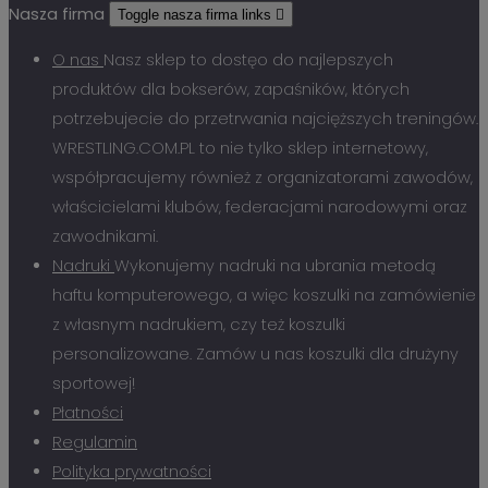
Nasza firma
Toggle nasza firma links

O nas
Nasz sklep to dostęo do najlepszych
produktów dla bokserów, zapaśników, których
potrzebujecie do przetrwania najcięższych treningów.
WRESTLING.COM.PL to nie tylko sklep internetowy,
współpracujemy również z organizatorami zawodów,
właścicielami klubów, federacjami narodowymi oraz
zawodnikami.
Nadruki
Wykonujemy nadruki na ubrania metodą
haftu komputerowego, a więc koszulki na zamówienie
z własnym nadrukiem, czy też koszulki
personalizowane. Zamów u nas koszulki dla drużyny
sportowej!
Płatności
Regulamin
Polityka prywatności