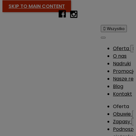
SKIP TO MAIN CONTENT

Wszystko
Oferta

O nas
Nadruki
Promocj
Nasze rea
Blog
Kontakt
Oferta
Obuwie
Zapasy
Podnosze