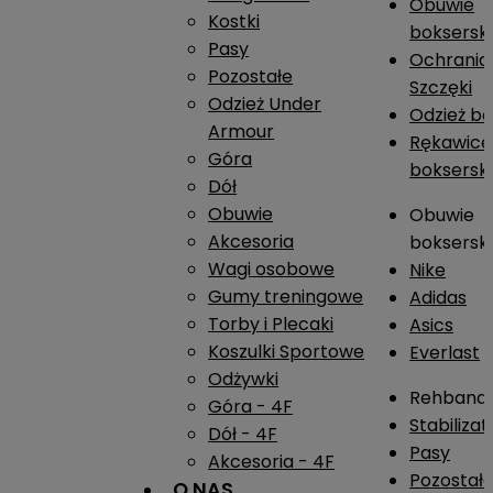
Obuwie
Kostki
boksersk
Pasy
Ochrania
Pozostałe
Szczęki
Odzież Under
Odzież b
Armour
Rękawice
Góra
boksersk
Dół
Obuwie
Obuwie
Akcesoria
boksersk
Wagi osobowe
Nike
Gumy treningowe
Adidas
Torby i Plecaki
Asics
Koszulki Sportowe
Everlast
Odżywki
Rehband
Góra - 4F
Stabiliza
Dół - 4F
Pasy
Akcesoria - 4F
Pozostał
O NAS