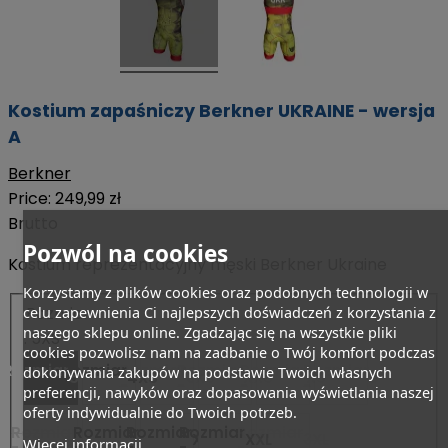
Kostium zapaśniczy Berkner UKRAINE - wersja
A
Berkner
Price:
249,99 zł
Brutto
Pozwól na cookies
Kostium reprezentacyjny męski Berkner Ukraine
Korzystamy z plików cookies oraz podobnych technologii w
Rozmiar
celu zapewnienia Ci najlepszych doświadczeń z korzystania z
naszego sklepu online. Zgadzając się na wszystkie pliki
: 5XS
cookies pozwolisz nam na zadbanie o Twój komfort podczas
Rozmiar
Rozmiar
Rozmiar
Rozmiar
Rozmiar
Rozmiar
dokonywania zakupów na podstawie Twoich własnych
5XS
4XS
3XS
XXS
XS
S
-
-
-
-
-
-
preferencji, nawyków oraz dopasowania wyświetlania naszej
oferty indywidualnie do Twoich potrzeb.
Rozmiar
Rozmiar
Rozmiar
Rozmiar
Rozmiar
M
L
XL
XXL
3XL
Więcej informacji
-
-
-
-
-