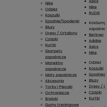
Asics
Nike
Nike
Odzież
RUDIS
Koszulki
Spodnie/Spodenki
Kostiumy
Bluzy
zapaśnic
Dresy / Ortaliony
Berkner
Czapki
Adidas
Kurtki
Asics
Skarpety
Nike
zapaśnicze
Odzież
Manekiny
Koszulki
zapaśnicze
Spodnie/
Maty zapaśnicze
Bluzy
Akcesoria
Dresy / O
Torby i Plecaki
Czapki
Ochraniacze
Kurtki
Breloki
Gumy treningowe