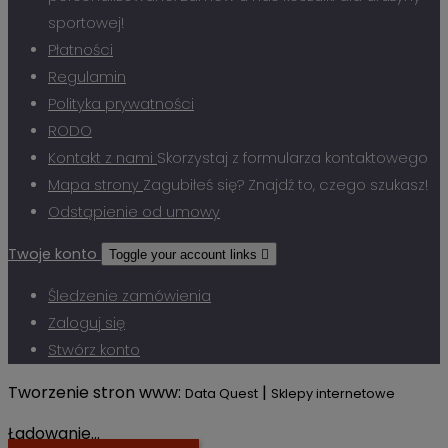
sportowej!
Płatności
Regulamin
Polityka prywatności
RODO
Kontakt z nami
Skorzystaj z formularza kontaktowego
Mapa strony
Zagubiłeś się? Znajdź to, czego szukasz!
Odstąpienie od umowy
Twoje konto
Toggle your account links

Śledzenie zamówienia
Zaloguj się
Stwórz konto
Tworzenie stron www:
|
Data Quest
Sklepy internetowe
Ładowanie...