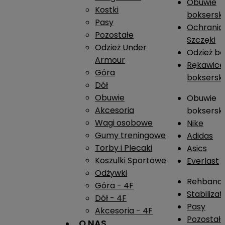
Obuwie
Kostki
boksersk
Pasy
Ochrania
Pozostałe
Szczęki
Odzież Under
Odzież b
Armour
Rękawice
Góra
boksersk
Dół
Obuwie
Obuwie
Akcesoria
boksersk
Wagi osobowe
Nike
Gumy treningowe
Adidas
Torby i Plecaki
Asics
Koszulki Sportowe
Everlast
Odżywki
Rehband
Góra - 4F
Stabiliza
Dół - 4F
Pasy
Akcesoria - 4F
Pozostał
O NAS