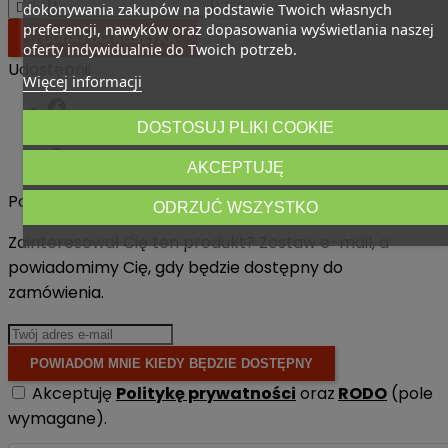
dokonywania zakupów na podstawie Twoich własnych




preferencji, nawyków oraz dopasowania wyświetlania naszej

DODAJ DO KOSZYKA
oferty indywidualnie do Twoich potrzeb.
Udostępnij
Więcej informacji
DOSTOSUJ PLIKI COOKIE
AKCEPTUJĘ
Powiadom mnie kiedy będzie dostępny
ODRZUĆ WSZYSTKO
Zainteresował Cię ten produkt? Zostaw e-mail, a
powiadomimy Cię, gdy będzie dostępny do
zamówienia.
POWIADOM MNIE KIEDY BĘDZIE DOSTĘPNY
Akceptuję
Politykę prywatności
oraz
RODO
(pole
wymagane).