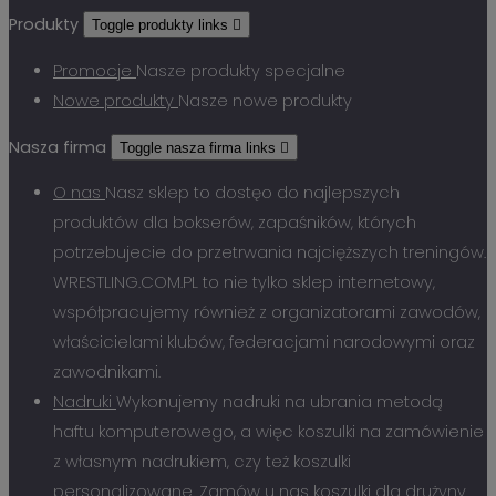
Produkty
Toggle produkty links

Promocje
Nasze produkty specjalne
Nowe produkty
Nasze nowe produkty
Nasza firma
Toggle nasza firma links

O nas
Nasz sklep to dostęo do najlepszych
produktów dla bokserów, zapaśników, których
potrzebujecie do przetrwania najcięższych treningów.
WRESTLING.COM.PL to nie tylko sklep internetowy,
współpracujemy również z organizatorami zawodów,
właścicielami klubów, federacjami narodowymi oraz
zawodnikami.
Nadruki
Wykonujemy nadruki na ubrania metodą
haftu komputerowego, a więc koszulki na zamówienie
z własnym nadrukiem, czy też koszulki
personalizowane. Zamów u nas koszulki dla drużyny