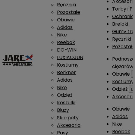
Akcesori
Ręczniki
Torby i P
Pozostałe
Ochrania
Obuwie
Breloki
Adidas
Gumy tre
Nike
Ręczniki
Reebok
Pozostał
DO-WIN
LUXIAOJUN
Podnosze
Kostiumy
ciężarów
Berkner
Obuwie
Adidas
Kostium
Nike
Odzież

Odzież
Akcesori
Koszulki
Obuwie
Bluzy
Adidas
Skarpety
Nike
Akcesoria
Reebok
Pasy