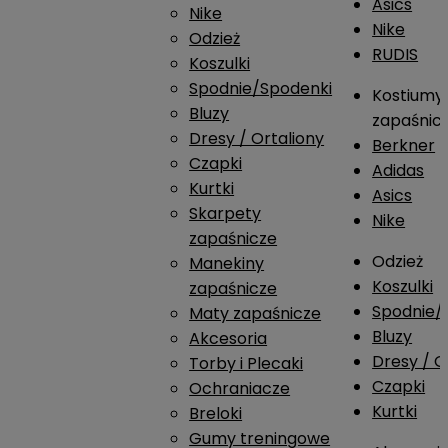
Asics
Nike
Nike
Odzież
RUDIS
Koszulki
Spodnie/Spodenki
Kostiumy
Bluzy
zapaśnic
Dresy / Ortaliony
Berkner
Czapki
Adidas
Kurtki
Asics
Skarpety
Nike
zapaśnicze
Odzież
Manekiny
Koszulki
zapaśnicze
Spodnie/
Maty zapaśnicze
Bluzy
Akcesoria
Dresy / O
Torby i Plecaki
Czapki
Ochraniacze
Kurtki
Breloki
Gumy treningowe