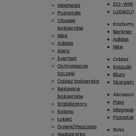
DO-WIN
Magnezja
LUXIAOJ
Pozostałe
Obuwie
Kostiumy
bokserskie
Berkner
Nike
Adidas
Adidas
Nike
Asics
Everlast
Odzież
Ochraniacze
Koszulki
Szczęki
Bluzy
Odzież bokserska
Skarpety
Rękawice
Akcesori
bokserskie
Pasy
Stabilizatory
Magnezja
Kolano
Pozostał
Łokieć
Goleni/Piszczela
Boks
Nadgarstka