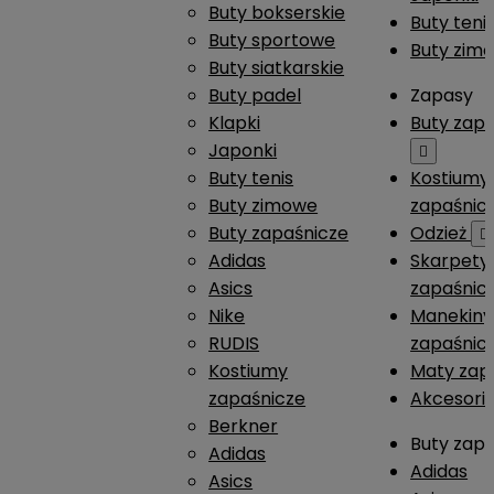
Buty bokserskie
Buty teni
Buty sportowe
Buty zim
Buty siatkarskie
Buty padel
Zapasy
Klapki
Buty zap
Japonki

Buty tenis
Kostiumy
Buty zimowe
zapaśnic
Buty zapaśnicze
Odzież

Adidas
Skarpety
Asics
zapaśnic
Nike
Manekiny
RUDIS
zapaśnic
Kostiumy
Maty zap
zapaśnicze
Akcesori
Berkner
Buty zap
Adidas
Adidas
Asics