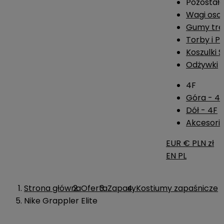
Pozostał
Wagi os
Gumy tre
Torby i P
Koszulki 
Odżywki
4F
Góra - 4
Dół - 4F
Akcesoria
EUR €
PLN zł
EN
PL
Strona główna
Oferta
Zapasy
Kostiumy zapaśnicze
Nike Grappler Elite