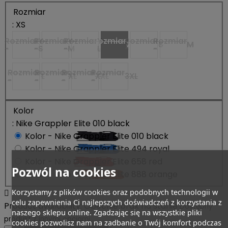
Rozmiar
: XS
Rozmiar
Rozmiar
Y-
Rozmiar
Y-
Rozmiar
Y-
Rozmiar
Rozmiar
XS
S
M
-
-
S
-
M
-
L
-
-
Rozmiar
Rozmiar
Rozmiar
Rozmiar
L
XL
XXL
3XL
-
-
-
-
Kolor
: Nike Grappler Elite 010 black
Kolor - Nike Grappler Elite 010 black
Kolor - Nike Grappler Elite 494 royal
Kolor - Nike Grappler Elite 658 red
Pozwól na cookies
Kolor - Nike Grappler Elite 888 orange
Korzystamy z plików cookies oraz podobnych technologii w

celu zapewnienia Ci najlepszych doświadczeń z korzystania z
Product availability:
Obecnie brak na stanie
Dostępny
naszego sklepu online. Zgadzając się na wszystkie pliki
produkt z innymi opcjami
cookies pozwolisz nam na zadbanie o Twój komfort podczas