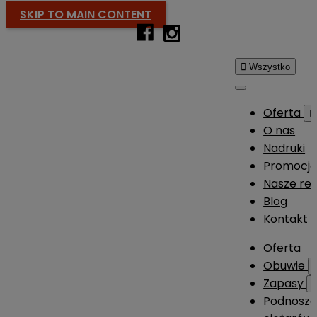
SKIP TO MAIN CONTENT

Wszystko
Oferta

O nas
Nadruki
Promocj
Nasze rea
Blog
Kontakt
Oferta
Obuwie
Zapasy
Podnosze