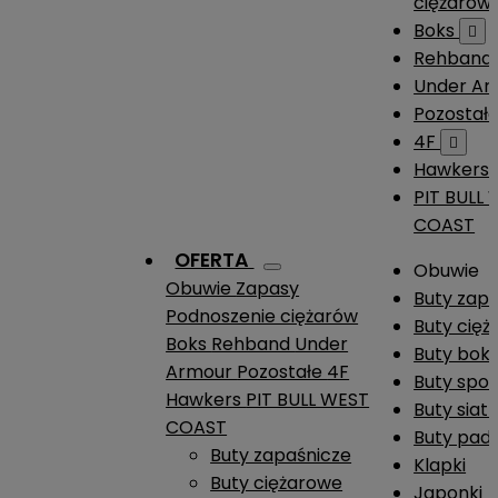
ciężarów
Boks

Rehband
Under A
Pozostał
4F

Hawkers
PIT BULL
COAST
OFERTA
Obuwie
Obuwie
Zapasy
Buty zap
Podnoszenie ciężarów
Buty cię
Boks
Rehband
Under
Buty boks
Armour
Pozostałe
4F
Buty spo
Hawkers
PIT BULL WEST
Buty siat
COAST
Buty pade
Buty zapaśnicze
Klapki
Buty ciężarowe
Japonki