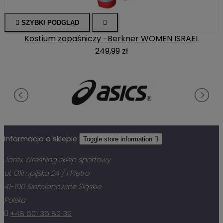

SZYBKI PODGLĄD

Kostium zapaśniczy -Berkner WOMEN ISRAEL
249,99 zł
Informacja o sklepie
Toggle store information

Jarex Wrestling sklep sportowy
ul. Olimpijska 24 / I Piętro
41-100 Siemianowice Śląskie
Polska

+48 601 36 82 39