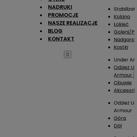
NADRUKI
Stabilizat
PROMOCJE
Kolano
NASZE REALIZACJE
Łokieć
BLOG
Goleni/Pi
KONTAKT
Nadgarst
Kostki

Under Ar
Odzież U
Armour
Obuwie
Akcesori
Odzież U
Armour
Góra
Dół