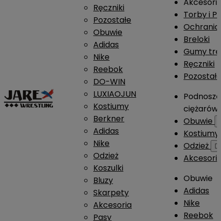
Akcesori
Ręczniki
Torby i P
Pozostałe
Ochrania
Obuwie
Breloki
Adidas
Gumy tre
Nike
Ręczniki
Reebok
Pozostał
DO-WIN
LUXIAOJUN
Podnosze
Kostiumy
ciężarów
Berkner
Obuwie
Adidas
Kostium
Nike
Odzież

Odzież
Akcesori
Koszulki
Obuwie
Bluzy
Adidas
Skarpety
Nike
Akcesoria
Reebok
Pasy