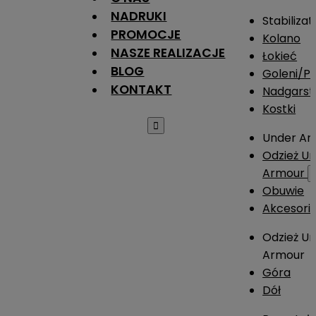
NADRUKI
Stabilizat
PROMOCJE
Kolano
NASZE REALIZACJE
Łokieć
BLOG
Goleni/Pi
KONTAKT
Nadgarst
Kostki

Under Ar
Odzież U
Armour
Obuwie
Akcesori
Odzież U
Armour
Góra
Dół