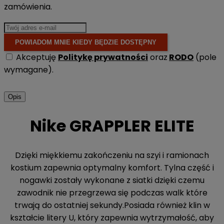
zamówienia.
POWIADOM MNIE KIEDY BĘDZIE DOSTĘPNY
Akceptuję
Politykę prywatności
oraz
RODO
(pole
wymagane).
Opis
Nike GRAPPLER ELITE
Dzięki miękkiemu zakończeniu na szyi i ramionach
kostium zapewnia optymalny komfort. Tylna część i
nogawki zostały wykonane z siatki dzięki czemu
zawodnik nie przegrzewa się podczas walk które
trwają do ostatniej sekundy.Posiada również klin w
kształcie litery U, który zapewnia wytrzymałość, aby