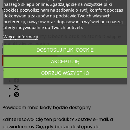
naszego sklepu online. Zgadzając się na wszystkie pliki
Rozmiar
cookies pozwolisz nam na zadbanie o Twój komfort podczas
3XL
-
dokonywania zakupów na podstawie Twoich własnych
preferencji, nawyków oraz dopasowania wyświetlania naszej
oferty indywidualnie do Twoich potrzeb.

Product availability:
Obecnie brak na stanie
Więcej informacji
Dostępny
produkt z innymi opcjami
DOSTOSUJ PLIKI COOKIE





DODAJ DO KOSZYKA
AKCEPTUJĘ
Udostępnij
ODRZUĆ WSZYSTKO
Powiadom mnie kiedy będzie dostępny
Zainteresował Cię ten produkt? Zostaw e-mail, a
powiadomimy Cię, gdy będzie dostępny do