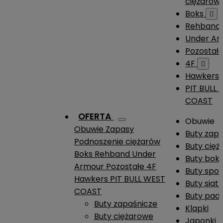
ciężarów
Boks

Rehband
Under A
Pozostał
4F

Hawkers
PIT BULL
COAST
OFERTA
Obuwie
Obuwie
Zapasy
Buty zap
Podnoszenie ciężarów
Buty cię
Boks
Rehband
Under
Buty boks
Armour
Pozostałe
4F
Buty spo
Hawkers
PIT BULL WEST
Buty siat
COAST
Buty pade
Buty zapaśnicze
Klapki
Buty ciężarowe
Japonki