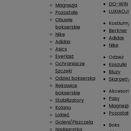
DO-WIN
Magnezja
LUXIAOJ
Pozostałe
Obuwie
Kostiumy
bokserskie
Berkner
Nike
Adidas
Adidas
Nike
Asics
Everlast
Odzież
Ochraniacze
Koszulki
Szczęki
Bluzy
Odzież bokserska
Skarpety
Rękawice
Akcesori
bokserskie
Pasy
Stabilizatory
Magnezja
Kolano
Pozostał
Łokieć
Goleni/Piszczela
Boks
Nadgarstka