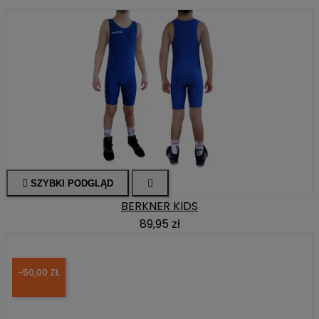

SZYBKI PODGLĄD

BERKNER KIDS
89,95 zł
-50,00 ZŁ