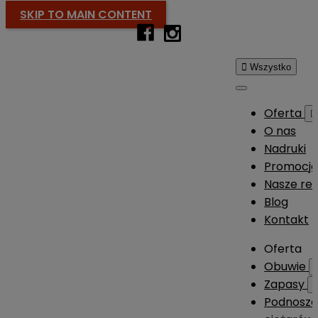
SKIP TO MAIN CONTENT

Wszystko
Oferta

O nas
Nadruki
Promocj
Nasze rea
Blog
Kontakt
Oferta
Obuwie
Zapasy
Podnosze