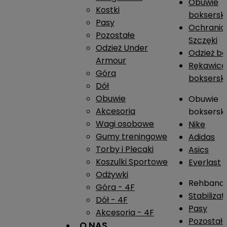
Obuwie
Kostki
boksersk
Pasy
Ochrania
Pozostałe
Szczęki
Odzież Under
Odzież b
Armour
Rękawice
Góra
boksersk
Dół
Obuwie
Obuwie
Akcesoria
boksersk
Wagi osobowe
Nike
Gumy treningowe
Adidas
Torby i Plecaki
Asics
Koszulki Sportowe
Everlast
Odżywki
Rehband
Góra - 4F
Stabiliza
Dół - 4F
Pasy
Akcesoria - 4F
Pozostał
O NAS