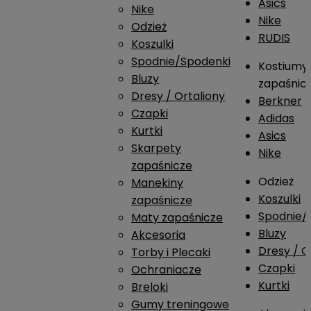
Asics
Nike
Nike
Odzież
RUDIS
Koszulki
Spodnie/Spodenki
Kostiumy
Bluzy
zapaśnic
Dresy / Ortaliony
Berkner
Czapki
Adidas
Kurtki
Asics
Skarpety
Nike
zapaśnicze
Odzież
Manekiny
Koszulki
zapaśnicze
Spodnie/
Maty zapaśnicze
Bluzy
Akcesoria
Dresy / O
Torby i Plecaki
Czapki
Ochraniacze
Kurtki
Breloki
Gumy treningowe