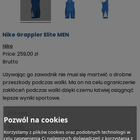
Nike Grappler Elite MEN
Nike
Price:
259,00 zł
Brutto
Używając go zawodnik nie musi się martwić o drobne
przeszkody podczas walki. Ma on na celu ograniczenie
zakłóceń podczas walki dzięki czemu łatwiej osiągnąć
lepsze wyniki sportowe.
Rozmiar
Pozwól na cookies
: XS
Rozmiar
Rozmiar
Rozmiar
Rozmiar
Rozmiar
Rozmiar
Korzystamy z plików cookies oraz podobnych technologii w
XS
S
M
L
XL
XXL
-
-
-
-
-
-
celu zapewnienia Ci najlepszych doświadczeń z korzystania z