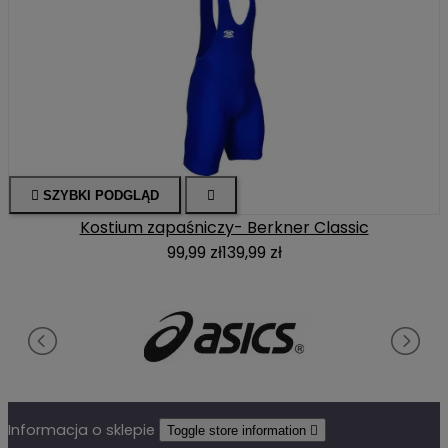

SZYBKI PODGLĄD

Kostium zapaśniczy- Berkner Classic
99,99 zł
139,99 zł
Informacja o sklepie
Toggle store information
