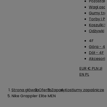
Pozostał
Wagi os
Gumy tre
Torby i P
Koszulki 
Odżywki
4F
Góra - 4
Dół - 4F
Akcesoria
EUR €
PLN zł
EN
PL
Strona główna
Oferta
Zapasy
Kostiumy zapaśnicze
Nike Grappler Elite MEN