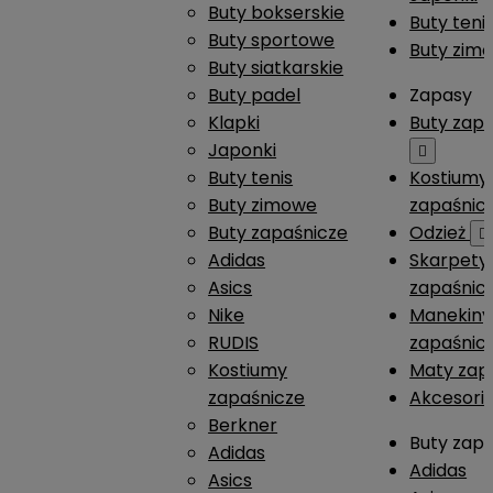
Buty bokserskie
Buty teni
Buty sportowe
Buty zim
Buty siatkarskie
Buty padel
Zapasy
Klapki
Buty zap
Japonki

Buty tenis
Kostiumy
Buty zimowe
zapaśnic
Buty zapaśnicze
Odzież

Adidas
Skarpety
Asics
zapaśnic
Nike
Manekiny
RUDIS
zapaśnic
Kostiumy
Maty zap
zapaśnicze
Akcesori
Berkner
Buty zap
Adidas
Adidas
Asics