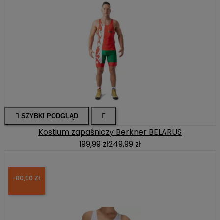

SZYBKI PODGLĄD

Kostium zapaśniczy Berkner BELARUS
199,99 zł
249,99 zł
-80,00 ZŁ