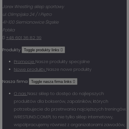
Jarex Wrestling sklep sportowy
ul. Olimpijska 24 / I Piętro
41-100 Siemianowice Śląskie
Polska

+48 601 36 82 39
Produkty
Toggle produkty links

Promocje
Nasze produkty specjalne
Nowe produkty
Nasze nowe produkty
Nasza firma
Toggle nasza firma links

O nas
Nasz sklep to dostęo do najlepszych
produktów dla bokserów, zapaśników, których
potrzebujecie do przetrwania najcięższych treningów.
WRESTLING.COM.PL to nie tylko sklep internetowy,
współpracujemy również z organizatorami zawodów,