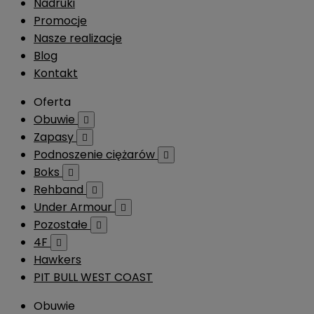
Nadruki
Promocje
Nasze realizacje
Blog
Kontakt
Oferta
Obuwie

Zapasy

Podnoszenie ciężarów

Boks

Rehband

Under Armour

Pozostałe

4F

Hawkers
PIT BULL WEST COAST
Obuwie