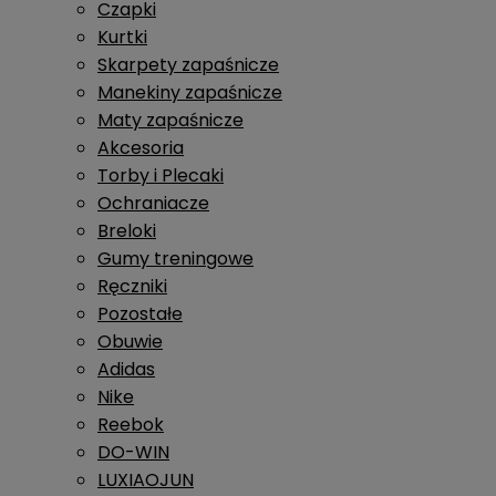
Czapki
Kurtki
Skarpety zapaśnicze
Manekiny zapaśnicze
Maty zapaśnicze
Akcesoria
Torby i Plecaki
Ochraniacze
Breloki
Gumy treningowe
Ręczniki
Pozostałe
Obuwie
Adidas
Nike
Reebok
DO-WIN
LUXIAOJUN