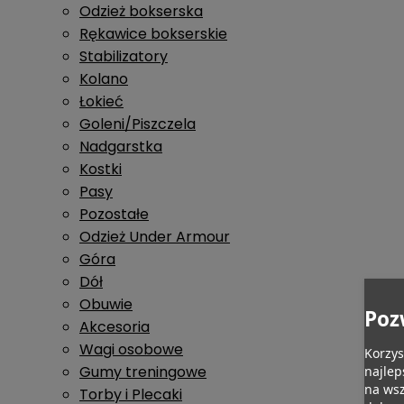
Odzież bokserska
Rękawice bokserskie
Stabilizatory
Kolano
Łokieć
Goleni/Piszczela
Nadgarstka
Kostki
Pasy
Pozostałe
Odzież Under Armour
Góra
Dół
Obuwie
Poz
Akcesoria
Wagi osobowe
Korzys
Gumy treningowe
najlep
na wsz
Torby i Plecaki