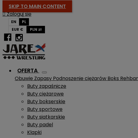
SKIP TO MAIN CONTENT

Zaloguj się
EN
PL
EUR €
PLN zł
OFERTA
Obuwie
Zapasy
Podnoszenie ciężarów
Boks
Rehba
Buty zapaśnicze
Buty ciężarowe
Buty bokserskie
Buty sportowe
Buty siatkarskie
Buty padel
Klapki