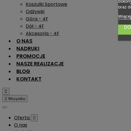
dokony
Koszulki Sportowe
oraz d
Odżywki
Więcej
Góra - 4F
Dół - 4F
DO
Akcesoria - 4F
O NAS
NADRUKI
PROMOCJE
NASZE REALIZACJE
BLOG
KONTAKT


Wszystko
Oferta

O nas