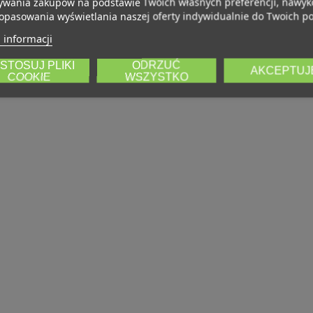
wania zakupów na podstawie Twoich własnych preferencji, nawy
opasowania wyświetlania naszej oferty indywidualnie do Twoich po
 informacji
STOSUJ PLIKI
ODRZUĆ
AKCEPTUJ
COOKIE
WSZYSTKO