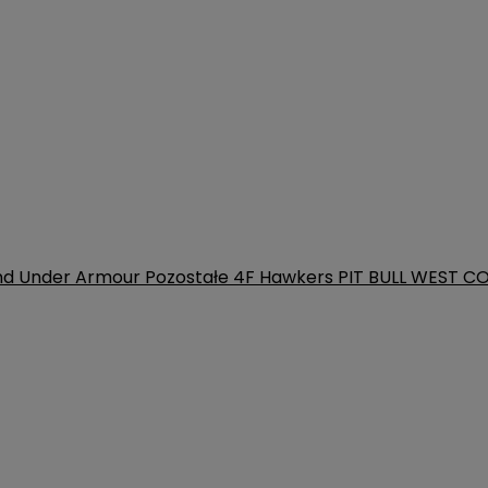
nd
Under Armour
Pozostałe
4F
Hawkers
PIT BULL WEST C