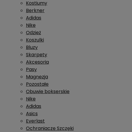
Kostiumy
Berkner
Adidas
Nike
Odzież
Koszulki
Bluzy
Skarpety
Akcesoria
Pasy
Magnezja
Pozostałe
Obuwie bokserskie
Nike
Adidas
Asics
Everlast
Ochraniacze Szczęki