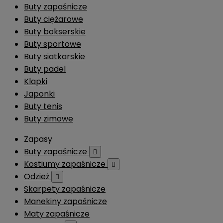
Buty zapaśnicze
Buty ciężarowe
Buty bokserskie
Buty sportowe
Buty siatkarskie
Buty padel
Klapki
Japonki
Buty tenis
Buty zimowe
Zapasy
Buty zapaśnicze

Kostiumy zapaśnicze

Odzież

Skarpety zapaśnicze
Manekiny zapaśnicze
Maty zapaśnicze