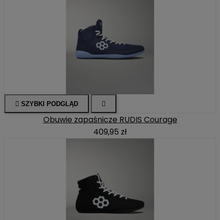

SZYBKI PODGLĄD

Obuwie zapaśnicze RUDIS Courage
409,95 zł