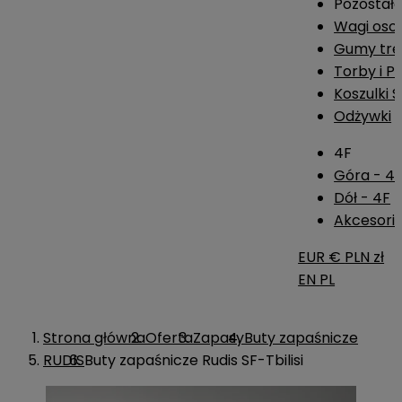
Pozostał
Wagi os
Gumy tre
Torby i P
Koszulki 
Odżywki
4F
Góra - 4
Dół - 4F
Akcesoria
EUR €
PLN zł
EN
PL
Strona główna
Oferta
Zapasy
Buty zapaśnicze
RUDIS
Buty zapaśnicze Rudis SF-Tbilisi