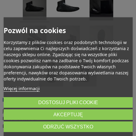
Pozwól na cookies
Korzystamy z plików cookies oraz podobnych technologii w
celu zapewnienia Ci najlepszych doświadczeń z korzystania z
naszego sklepu online. Zgadzając się na wszystkie pliki
cookies pozwolisz nam na zadbanie o Twój komfort podczas
dokonywania zakupów na podstawie Twoich własnych
preferencji, nawyków oraz dopasowania wyświetlania naszej
oferty indywidualnie do Twoich potrzeb.
Więcej informacji
Buty zapaśnicze Rudis SF-Tbilisi
DOSTOSUJ PLIKI COOKIE
Rudis
AKCEPTUJĘ
Price:
835,95 zł
Brutto
ODRZUĆ WSZYSTKO