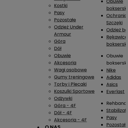
Obuwie
Kostki
boksersk
Pasy
Ochrania
Pozostałe
Szczęki
Odzież Under
Odzież b
Armour
Rękawice
Góra
boksersk
Dół
Obuwie
Obuwie
Akcesoria
boksersk
Wagi osobowe
Nike
Gumy treningowe
Adidas
Torby i Plecaki
Asics
Koszulki Sportowe
Everlast
Odżywki
Rehband
Góra - 4F
Stabiliza
Dół - 4F
Pasy
Akcesoria - 4F
Pozostał
O NAS