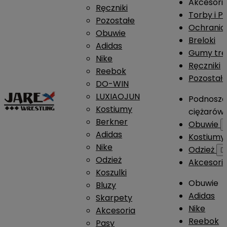
Akcesori
Ręczniki
Torby i P
Pozostałe
Ochrania
Obuwie
Breloki
Adidas
Gumy tre
Nike
Ręczniki
Reebok
Pozostał
DO-WIN
LUXIAOJUN
Podnosze
Kostiumy
ciężarów
Berkner
Obuwie
Adidas
Kostium
Nike
Odzież

Odzież
Akcesori
Koszulki
Obuwie
Bluzy
Adidas
Skarpety
Nike
Akcesoria
Reebok
Pasy