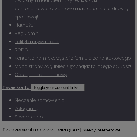
z własnym nadrukiem, czy też koszulki
personalizowane. Zamów u nas koszulki dla drużyny
sportowej!
Płatności
Regulamin
Polityka prywatności
RODO
Kontakt z nami
Skorzystaj z formularza kontaktowego
Mapa strony
Zagubiłeś się? Znajdź to, czego szukasz!
Odstąpienie od umowy
Twoje konto
Toggle your account links

Śledzenie zamówienia
Zaloguj się
Stwórz konto
Tworzenie stron www:
|
Data Quest
Sklepy internetowe