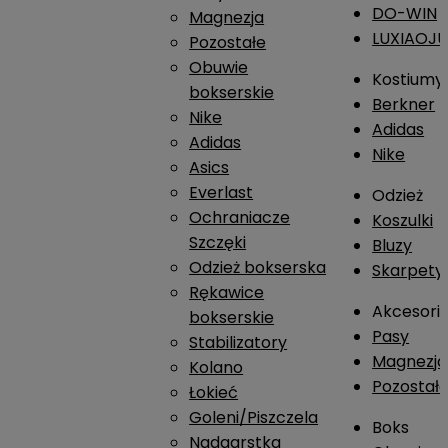
DO-WIN
Magnezja
LUXIAOJ
Pozostałe
Obuwie
Kostiumy
bokserskie
Berkner
Nike
Adidas
Adidas
Nike
Asics
Everlast
Odzież
Ochraniacze
Koszulki
Szczęki
Bluzy
Odzież bokserska
Skarpety
Rękawice
Akcesori
bokserskie
Pasy
Stabilizatory
Magnezja
Kolano
Pozostał
Łokieć
Goleni/Piszczela
Boks
Nadgarstka