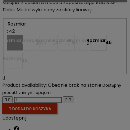
Kolejna z odsłon a modelu zapaśniczego RUDIS SF-
Tbilisi. Model wykonany ze skóry licowej.
Rozmiar
: 42
Rozmiar
Rozmiar
Rozmiar
Rozmiar
Rozmiar
Rozmiar
42
42,5
43
44
44,5
45
-
-
-
-
-
-
Rozmiar
46
-

Product availability:
Obecnie brak na stanie
Dostępny
produkt z innymi opcjami





DODAJ DO KOSZYKA
Udostępnij