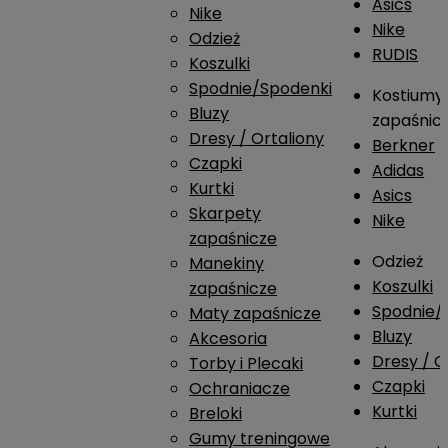
Asics
Nike
Nike
Odzież
RUDIS
Koszulki
Spodnie/Spodenki
Kostiumy
Bluzy
zapaśnic
Dresy / Ortaliony
Berkner
Czapki
Adidas
Kurtki
Asics
Skarpety
Nike
zapaśnicze
Odzież
Manekiny
Koszulki
zapaśnicze
Spodnie/
Maty zapaśnicze
Bluzy
Akcesoria
Dresy / O
Torby i Plecaki
Czapki
Ochraniacze
Kurtki
Breloki
Gumy treningowe