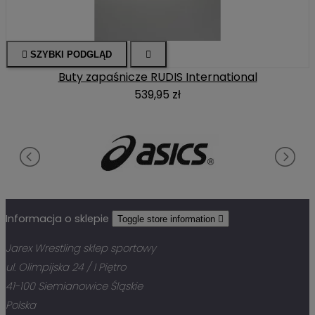

SZYBKI PODGLĄD

Buty zapaśnicze RUDIS International
539,95 zł
Informacja o sklepie
Toggle store information

Jarex Wrestling sklep sportowy
ul. Olimpijska 24 / I Piętro
41-100 Siemianowice Śląskie
Polska