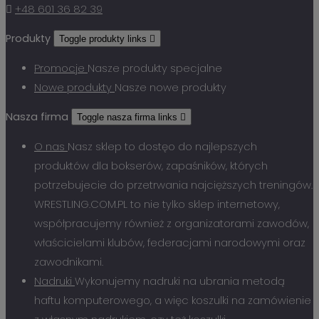

+48 601 36 82 39
Produkty
Toggle produkty links

Promocje
Nasze produkty specjalne
Nowe produkty
Nasze nowe produkty
Nasza firma
Toggle nasza firma links

O nas
Nasz sklep to dostęo do najlepszych
produktów dla bokserów, zapaśników, których
potrzebujecie do przetrwania najcięższych treningów.
WRESTLING.COM.PL to nie tylko sklep internetowy,
współpracujemy również z organizatorami zawodów,
właścicielami klubów, federacjami narodowymi oraz
zawodnikami.
Nadruki
Wykonujemy nadruki na ubrania metodą
haftu komputerowego, a więc koszulki na zamówienie