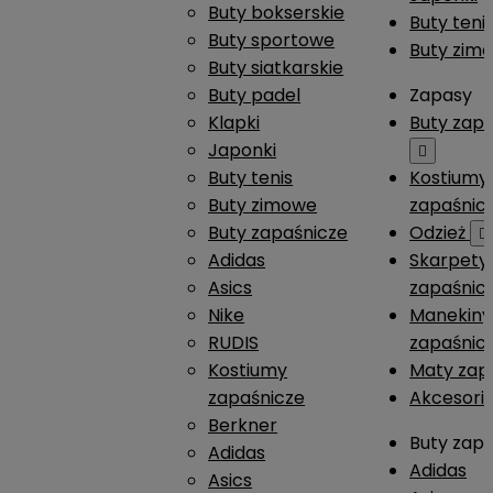
Buty bokserskie
Buty teni
Buty sportowe
Buty zim
Buty siatkarskie
Buty padel
Zapasy
Klapki
Buty zap
Japonki

Buty tenis
Kostiumy
Buty zimowe
zapaśnic
Buty zapaśnicze
Odzież

Adidas
Skarpety
Asics
zapaśnic
Nike
Manekiny
RUDIS
zapaśnic
Kostiumy
Maty zap
zapaśnicze
Akcesori
Berkner
Buty zap
Adidas
Adidas
Asics