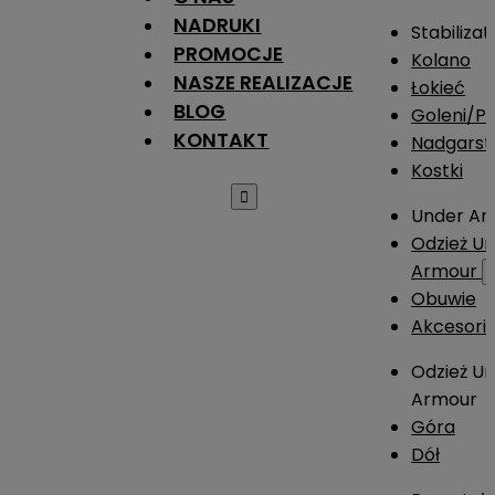
NADRUKI
Stabilizat
PROMOCJE
Kolano
NASZE REALIZACJE
Łokieć
BLOG
Goleni/Pi
KONTAKT
Nadgarst
Kostki

Under Ar
Odzież U
Armour
Obuwie
Akcesori
Odzież U
Armour
Góra
Dół