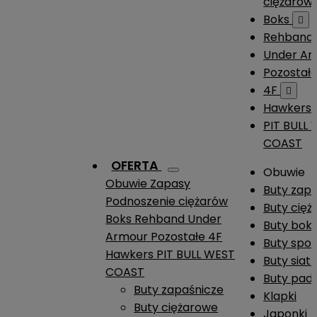
ciężarów
Boks

Rehband
Under A
Pozostał
4F

Hawkers
PIT BULL
COAST
OFERTA
Obuwie
Obuwie
Zapasy
Buty zap
Podnoszenie ciężarów
Buty cię
Boks
Rehband
Under
Buty boks
Armour
Pozostałe
4F
Buty spo
Hawkers
PIT BULL WEST
Buty siat
COAST
Buty pade
Buty zapaśnicze
Klapki
Buty ciężarowe
Japonki