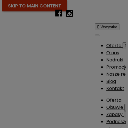
SKIP TO MAIN CONTENT

Wszystko
Oferta

O nas
Nadruki
Promocj
Nasze rea
Blog
Kontakt
Oferta
Obuwie
Zapasy
Podnosze