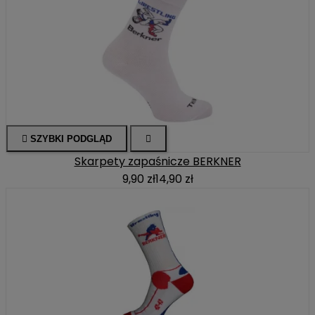

SZYBKI PODGLĄD

Skarpety zapaśnicze BERKNER
9,90 zł
14,90 zł