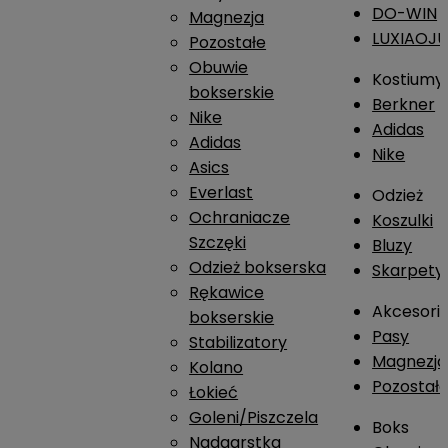
DO-WIN
Magnezja
LUXIAOJ
Pozostałe
Obuwie
Kostiumy
bokserskie
Berkner
Nike
Adidas
Adidas
Nike
Asics
Everlast
Odzież
Ochraniacze
Koszulki
Szczęki
Bluzy
Odzież bokserska
Skarpety
Rękawice
Akcesori
bokserskie
Pasy
Stabilizatory
Magnezja
Kolano
Pozostał
Łokieć
Goleni/Piszczela
Boks
Nadgarstka