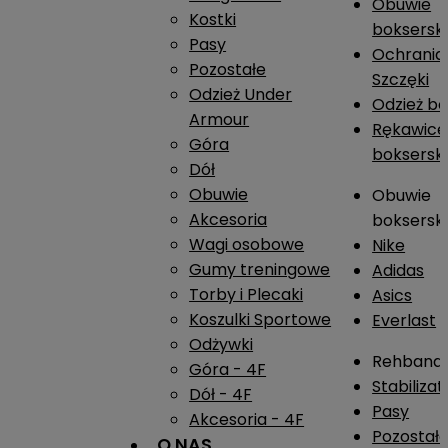
Obuwie
Kostki
boksersk
Pasy
Ochrania
Pozostałe
Szczęki
Odzież Under
Odzież b
Armour
Rękawice
Góra
boksersk
Dół
Obuwie
Obuwie
Akcesoria
boksersk
Wagi osobowe
Nike
Gumy treningowe
Adidas
Torby i Plecaki
Asics
Koszulki Sportowe
Everlast
Odżywki
Rehband
Góra - 4F
Stabiliza
Dół - 4F
Pasy
Akcesoria - 4F
Pozostał
O NAS