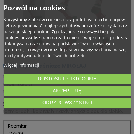
Pozwól na cookies
Korzystamy z plików cookies oraz podobnych technologii w
celu zapewnienia Ci najlepszych doświadczeń z korzystania z
naszego sklepu online. Zgadzając się na wszystkie pliki
cookies pozwolisz nam na zadbanie o Twój komfort podczas
dokonywania zakupów na podstawie Twoich własnych
preferencji, nawyków oraz dopasowania wyświetlania naszej
oferty indywidualnie do Twoich potrzeb.
Więcej informacji
Skarpety zapaśnicze MIKOŁAJ
Berkner
DOSTOSUJ PLIKI COOKIE
Price:
18,90 zł
AKCEPTUJĘ
Brutto
ODRZUĆ WSZYSTKO
Skarpety zapaśnicze Berkner dostępne w wielu
rozmiarach i kolorach. Każdy znajdzie coś dla siebie.
Rozmiar
: 27-29