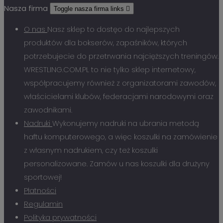
Nasza firma
Toggle nasza firma links

O nas
Nasz sklep to dostęo do najlepszych
produktów dla bokserów, zapaśników, których
potrzebujecie do przetrwania najcięższych treningów.
WRESTLING.COM.PL to nie tylko sklep internetowy,
współpracujemy również z organizatorami zawodów,
właścicielami klubów, federacjami narodowymi oraz
zawodnikami.
Nadruki
Wykonujemy nadruki na ubrania metodą
haftu komputerowego, a więc koszulki na zamówienie
z własnym nadrukiem, czy też koszulki
personalizowane. Zamów u nas koszulki dla drużyny
sportowej!
Płatności
Regulamin
Polityka prywatności