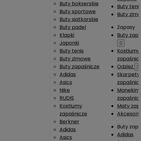
Buty bokserskie
Buty teni
Buty sportowe
Buty zim
Buty siatkarskie
Buty padel
Zapasy
Klapki
Buty zap
Japonki

Buty tenis
Kostiumy
Buty zimowe
zapaśnic
Buty zapaśnicze
Odzież

Adidas
Skarpety
Asics
zapaśnic
Nike
Manekiny
RUDIS
zapaśnic
Kostiumy
Maty zap
zapaśnicze
Akcesori
Berkner
Buty zap
Adidas
Adidas
Asics