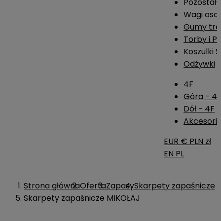
Pozostał
Wagi os
Gumy tre
Torby i P
Koszulki 
Odżywki
4F
Góra - 4
Dół - 4F
Akcesoria
EUR €
PLN zł
EN
PL
Strona główna
Oferta
Zapasy
Skarpety zapaśnicze
Skarpety zapaśnicze MIKOŁAJ