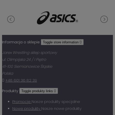
Informacja o sklepie
Toggle store information

Jarex Wrestling sklep sportowy
ul. Olimpijska 24 / I Piętro
41-100 Siemianowice Śląskie
Polska

+48 601 36 82 39
Produkty
Toggle produkty links

Promocje
Nasze produkty specjalne
Nowe produkty
Nasze nowe produkty