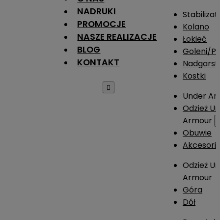
NADRUKI
Stabilizat
PROMOCJE
Kolano
NASZE REALIZACJE
Łokieć
BLOG
Goleni/Pi
KONTAKT
Nadgarst
Kostki

Under Ar
Odzież U
Armour
Obuwie
Akcesori
Odzież U
Armour
Góra
Dół