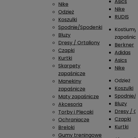
Asics
Nike
Nike
Odzież
RUDIS
Koszulki
Spodnie/Spodenki
Kostiumy
Bluzy
zapaśnic
Dresy / Ortaliony
Berkner
Czapki
Adidas
Kurtki
Asics
Skarpety
Nike
zapaśnicze
Odzież
Manekiny
Koszulki
zapaśnicze
Spodnie/
Maty zapaśnicze
Bluzy
Akcesoria
Dresy / O
Torby i Plecaki
Czapki
Ochraniacze
Kurtki
Breloki
Gumy treningowe