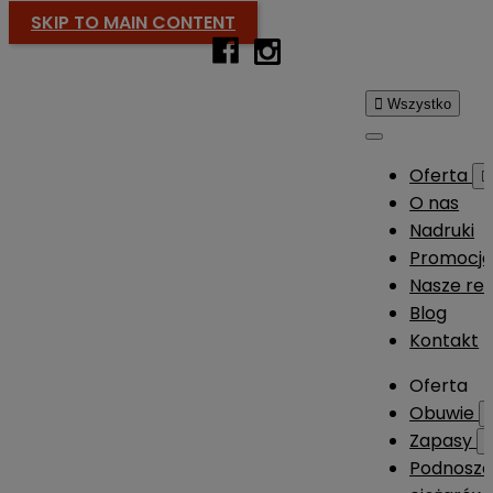
SKIP TO MAIN CONTENT

Wszystko
Oferta

O nas
Nadruki
Promocj
Nasze rea
Blog
Kontakt
Oferta
Obuwie
Zapasy
Podnosze