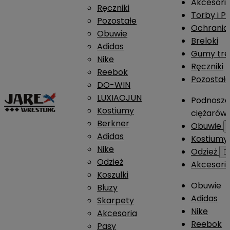
Akcesori
Ręczniki
Torby i P
Pozostałe
Ochrania
Obuwie
Breloki
Adidas
Gumy tre
Nike
Ręczniki
Reebok
Pozostał
DO-WIN
LUXIAOJUN
Podnosze
Kostiumy
ciężarów
Berkner
Obuwie
Adidas
Kostium
Nike
Odzież

Odzież
Akcesori
Koszulki
Obuwie
Bluzy
Adidas
Skarpety
Nike
Akcesoria
Reebok
Pasy