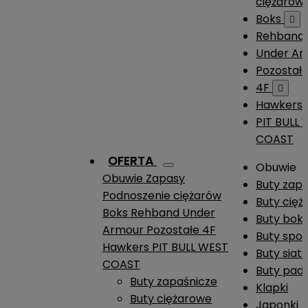
ciężarów
Boks

Rehband
Under A
Pozostał
4F

Hawkers
PIT BULL
COAST
OFERTA
Obuwie
Obuwie
Zapasy
Buty zap
Podnoszenie ciężarów
Buty cię
Boks
Rehband
Under
Buty boks
Armour
Pozostałe
4F
Buty spo
Hawkers
PIT BULL WEST
Buty siat
COAST
Buty pade
Buty zapaśnicze
Klapki
Buty ciężarowe
Japonki