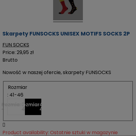
Skarpety FUNSOCKS UNISEX MOTIFS SOCKS 2P
FUN SOCKS
Price:
29,95 zł
Brutto
Nowość w naszej ofercie, skarpety FUNSOCKS
Rozmiar
: 41-46
Rozmiar
Rozmiar
36-
41-
-
-
40
46

Product availability:
Ostatnie sztuki w magazynie