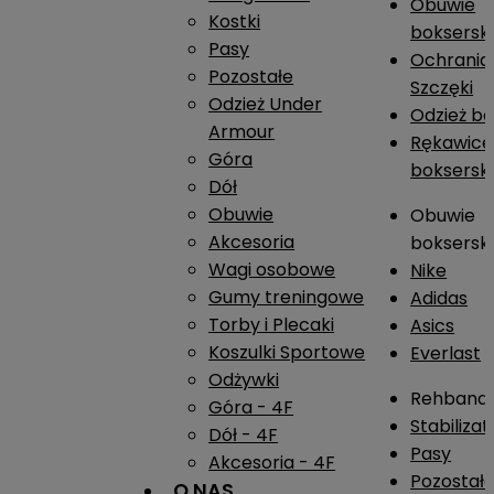
Obuwie
Kostki
boksersk
Pasy
Ochrania
Pozostałe
Szczęki
Odzież Under
Odzież b
Armour
Rękawice
Góra
boksersk
Dół
Obuwie
Obuwie
Akcesoria
boksersk
Wagi osobowe
Nike
Gumy treningowe
Adidas
Torby i Plecaki
Asics
Koszulki Sportowe
Everlast
Odżywki
Rehband
Góra - 4F
Stabiliza
Dół - 4F
Pasy
Akcesoria - 4F
Pozostał
O NAS