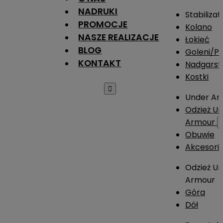
NADRUKI
Stabilizat
PROMOCJE
Kolano
NASZE REALIZACJE
Łokieć
BLOG
Goleni/Pi
KONTAKT
Nadgarst
Kostki

Under Ar
Odzież U
Armour
Obuwie
Akcesori
Odzież U
Armour
Góra
Dół