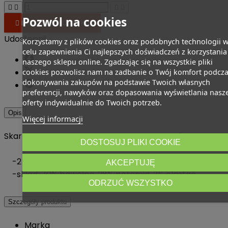




Pozwól na cookies

DODAJ DO KOSZYKA
Udostępnij
Korzystamy z plików cookies oraz podobnych technologii w
celu zapewnienia Ci najlepszych doświadczeń z korzystania
naszego sklepu online. Zgadzając się na wszystkie pliki
cookies pozwolisz nam na zadbanie o Twój komfort podcza
dokonywania zakupów na podstawie Twoich własnych
preferencji, nawyków oraz dopasowania wyświetlania nasze
oferty indywidualnie do Twoich potrzeb.
Opis
Więcej informacji
Skarpety FUNSOCKS UNISEX MOTIFS SOCKS 2P
DOSTOSUJ PLIKI COOKIE
-2 pary skarpetek w zestawie
AKCEPTUJĘ
-skład: 70% bawełna, 28% poliamid, 2% elastan
ODRZUĆ WSZYSTKO
Szczegóły produktu
Marka