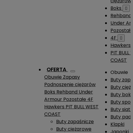
ciężarów
Boks

Rehband
Under A
Pozostał
4F

Hawkers
PIT BULL
COAST
OFERTA
Obuwie
Obuwie
Zapasy
Buty zap
Podnoszenie ciężarów
Buty cię
Boks
Rehband
Under
Buty boks
Armour
Pozostałe
4F
Buty spo
Hawkers
PIT BULL WEST
Buty siat
COAST
Buty pade
Buty zapaśnicze
Klapki
Buty ciężarowe
Japonki