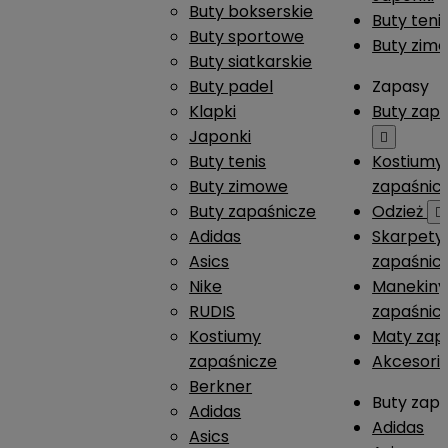
Buty bokserskie
Buty teni
Buty sportowe
Buty zim
Buty siatkarskie
Buty padel
Zapasy
Klapki
Buty zap
Japonki

Buty tenis
Kostiumy
Buty zimowe
zapaśnic
Buty zapaśnicze
Odzież

Adidas
Skarpety
Asics
zapaśnic
Nike
Manekiny
RUDIS
zapaśnic
Kostiumy
Maty zap
zapaśnicze
Akcesori
Berkner
Buty zap
Adidas
Adidas
Asics