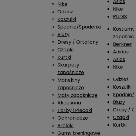
Asics
Nike
Nike
Odzież
RUDIS
Koszulki
Spodnie/Spodenki
Kostiumy
Bluzy
zapaśnic
Dresy / Ortaliony
Berkner
Czapki
Adidas
Kurtki
Asics
Skarpety
Nike
zapaśnicze
Odzież
Manekiny
Koszulki
zapaśnicze
Spodnie/
Maty zapaśnicze
Bluzy
Akcesoria
Dresy / O
Torby i Plecaki
Czapki
Ochraniacze
Kurtki
Breloki
Gumy treningowe