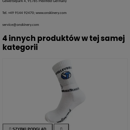
Gewerbepark 4, 91785 Pleinfeld Germany
Tel. +49 9144 92470; www.onskinery.com
service@onskinery.com
4 innych produktów w tej samej
kategorii

SZYBKI PODGLĄD
