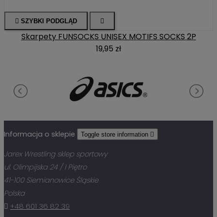

SZYBKI PODGLĄD

Skarpety FUNSOCKS UNISEX MOTIFS SOCKS 2P
19,95 zł
Informacja o sklepie
Toggle store information

Jarex Wrestling sklep sportowy
ul. Olimpijska 24 / I Piętro
41-100 Siemianowice Śląskie
Polska

+48 601 36 82 39