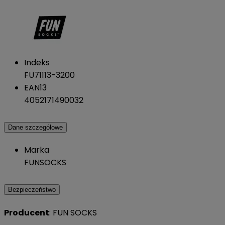
Indeks
FU71113-3200
EAN13
4052171490032
Dane szczegółowe
Marka
FUNSOCKS
Bezpieczeństwo
Producent
: FUN SOCKS