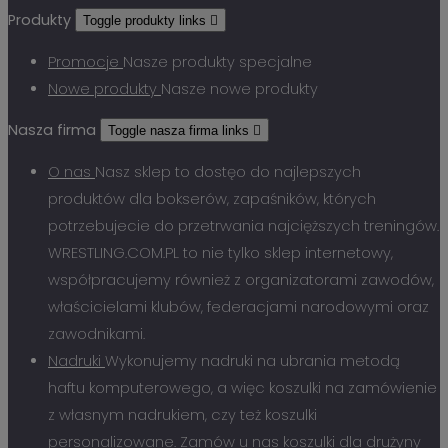
Produkty
Toggle produkty links

Promocje
Nasze produkty specjalne
Nowe produkty
Nasze nowe produkty
Nasza firma
Toggle nasza firma links

O nas
Nasz sklep to dostęo do najlepszych
produktów dla bokserów, zapaśników, których
potrzebujecie do przetrwania najcięższych treningów.
WRESTLING.COM.PL to nie tylko sklep internetowy,
współpracujemy również z organizatorami zawodów,
właścicielami klubów, federacjami narodowymi oraz
zawodnikami.
Nadruki
Wykonujemy nadruki na ubrania metodą
haftu komputerowego, a więc koszulki na zamówienie
z własnym nadrukiem, czy też koszulki
personalizowane. Zamów u nas koszulki dla drużyny