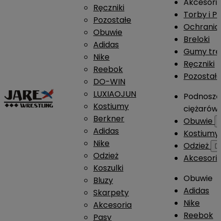
Akcesori
Ręczniki
Torby i P
Pozostałe
Ochrania
Obuwie
Breloki
Adidas
Gumy tre
Nike
Ręczniki
Reebok
Pozostał
DO-WIN
LUXIAOJUN
Podnosze
Kostiumy
ciężarów
Berkner
Obuwie
Adidas
Kostium
Nike
Odzież

Odzież
Akcesori
Koszulki
Obuwie
Bluzy
Adidas
Skarpety
Nike
Akcesoria
Reebok
Pasy