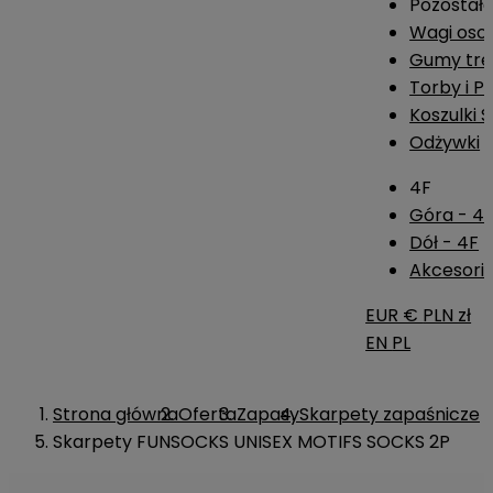
Pozostał
Wagi os
Gumy tre
Torby i P
Koszulki 
Odżywki
4F
Góra - 4
Dół - 4F
Akcesoria
EUR €
PLN zł
EN
PL
Strona główna
Oferta
Zapasy
Skarpety zapaśnicze
Skarpety FUNSOCKS UNISEX MOTIFS SOCKS 2P