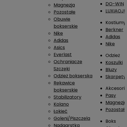
DO-WIN
Magnezja
LUXIAOJ
Pozostałe
Obuwie
Kostiumy
bokserskie
Berkner
Nike
Adidas
Adidas
Nike
Asics
Everlast
Odzież
Ochraniacze
Koszulki
Szczęki
Bluzy
Odzież bokserska
Skarpety
Rękawice
Akcesori
bokserskie
Pasy
Stabilizatory
Magnezja
Kolano
Pozostał
Łokieć
Goleni/Piszczela
Boks
Nadgarstka