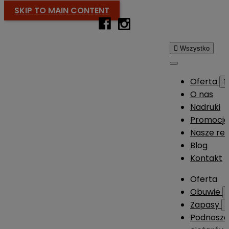
SKIP TO MAIN CONTENT

Wszystko
Oferta

O nas
Nadruki
Promocj
Nasze rea
Blog
Kontakt
Oferta
Obuwie
Zapasy
Podnosze