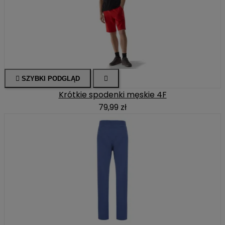

SZYBKI PODGLĄD

Krótkie spodenki męskie 4F
79,99 zł