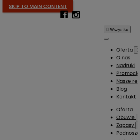
SKIP TO MAIN CONTENT

Wszystko
Oferta

O nas
Nadruki
Promocj
Nasze rea
Blog
Kontakt
Oferta
Obuwie
Zapasy
Podnosze