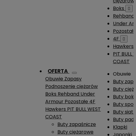
ciężarów
Boks

Rehband
Under A
Pozostał
4F

Hawkers
PIT BULL
COAST
OFERTA
Obuwie
Obuwie
Zapasy
Buty zap
Podnoszenie ciężarów
Buty cię
Boks
Rehband
Under
Buty boks
Armour
Pozostałe
4F
Buty spo
Hawkers
PIT BULL WEST
Buty siat
COAST
Buty pade
Buty zapaśnicze
Klapki
Buty ciężarowe
Japonki