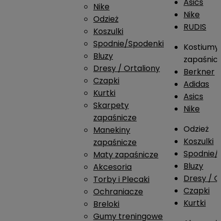
Asics
Nike
Nike
Odzież
RUDIS
Koszulki
Spodnie/Spodenki
Kostiumy
Bluzy
zapaśnic
Dresy / Ortaliony
Berkner
Czapki
Adidas
Kurtki
Asics
Skarpety
Nike
zapaśnicze
Odzież
Manekiny
Koszulki
zapaśnicze
Spodnie/
Maty zapaśnicze
Bluzy
Akcesoria
Dresy / O
Torby i Plecaki
Czapki
Ochraniacze
Kurtki
Breloki
Gumy treningowe