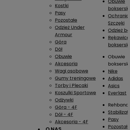
Obuwie
Kostki
boksersk
Pasy
Ochrania
Pozostałe
Szczęki
Odzież Under
Odzież b
Armour
Rękawice
Góra
boksersk
Dół
Obuwie
Obuwie
Akcesoria
boksersk
Wagi osobowe
Nike
Gumy treningowe
Adidas
Torby i Plecaki
Asics
Koszulki Sportowe
Everlast
Odżywki
Rehband
Góra - 4F
Stabiliza
Dół - 4F
Pasy
Akcesoria - 4F
Pozostał
O NAS