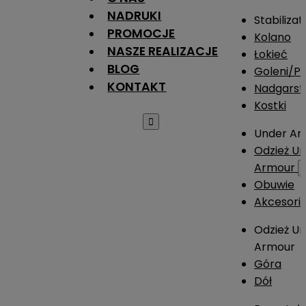
NADRUKI
Stabilizat
PROMOCJE
Kolano
NASZE REALIZACJE
Łokieć
BLOG
Goleni/Pi
KONTAKT
Nadgarst
Kostki

Under Ar
Odzież U
Armour
Obuwie
Akcesori
Odzież U
Armour
Góra
Dół