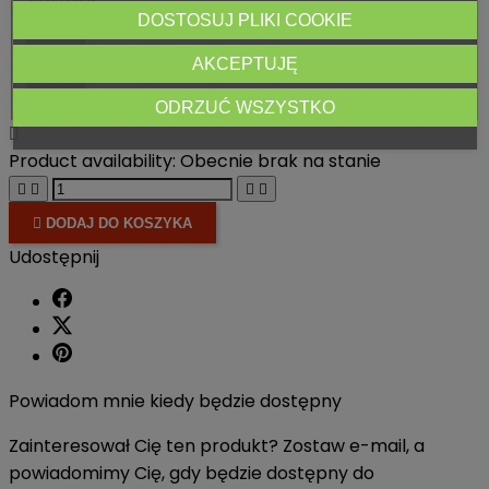
DOSTOSUJ PLIKI COOKIE
: S
Rozmiar
Rozmiar
Rozmiar
Rozmiar
AKCEPTUJĘ
S
M
L
XL
-
-
-
-
ODRZUĆ WSZYSTKO

Product availability:
Obecnie brak na stanie





DODAJ DO KOSZYKA
Udostępnij
Powiadom mnie kiedy będzie dostępny
Zainteresował Cię ten produkt? Zostaw e-mail, a
powiadomimy Cię, gdy będzie dostępny do