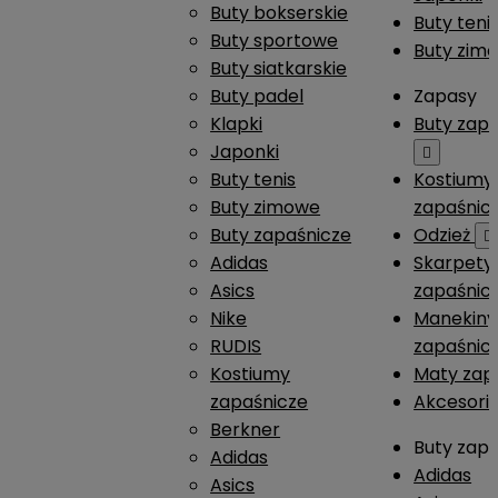
Buty bokserskie
Buty teni
Buty sportowe
Buty zim
Buty siatkarskie
Buty padel
Zapasy
Klapki
Buty zap
Japonki

Buty tenis
Kostiumy
Buty zimowe
zapaśnic
Buty zapaśnicze
Odzież

Adidas
Skarpety
Asics
zapaśnic
Nike
Manekiny
RUDIS
zapaśnic
Kostiumy
Maty zap
zapaśnicze
Akcesori
Berkner
Buty zap
Adidas
Adidas
Asics