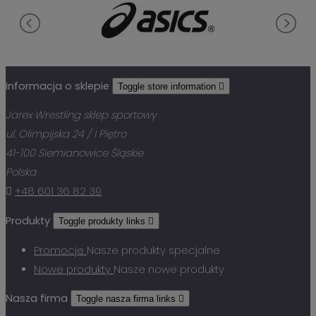
Informacja o sklepie
Toggle store information

Jarex Wrestling sklep sportowy
ul. Olimpijska 24 / I Piętro
41-100 Siemianowice Śląskie
Polska

+48 601 36 82 39
Produkty
Toggle produkty links

Promocje
Nasze produkty specjalne
Nowe produkty
Nasze nowe produkty
Nasza firma
Toggle nasza firma links
