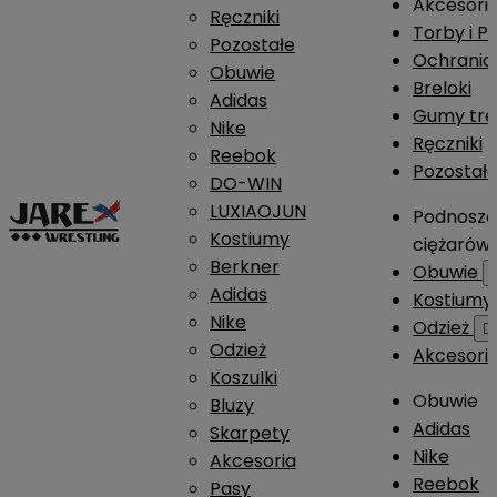
Akcesori
Ręczniki
Torby i P
Pozostałe
Ochrania
Obuwie
Breloki
Adidas
Gumy tre
Nike
Ręczniki
Reebok
Pozostał
DO-WIN
LUXIAOJUN
Podnosze
Kostiumy
ciężarów
Berkner
Obuwie
Adidas
Kostium
Nike
Odzież

Odzież
Akcesori
Koszulki
Obuwie
Bluzy
Adidas
Skarpety
Nike
Akcesoria
Reebok
Pasy