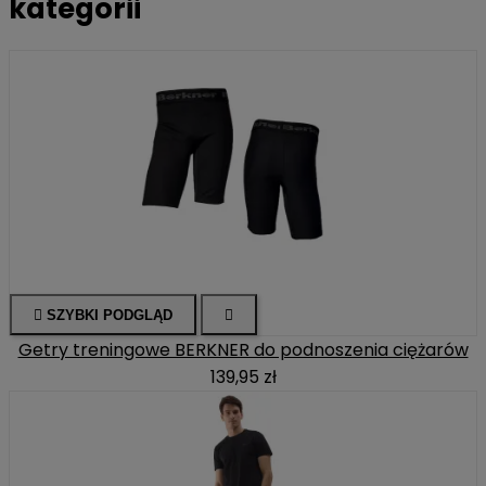
kategorii

SZYBKI PODGLĄD

Getry treningowe BERKNER do podnoszenia ciężarów
139,95 zł