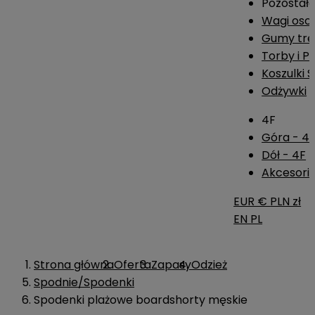
Pozostał
Wagi os
Gumy tre
Torby i P
Koszulki 
Odżywki
4F
Góra - 4
Dół - 4F
Akcesoria
EUR €
PLN zł
EN
PL
Strona główna
Oferta
Zapasy
Odzież
Spodnie/Spodenki
Spodenki plażowe boardshorty męskie