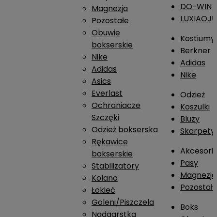
DO-WIN
Magnezja
LUXIAOJ
Pozostałe
Obuwie
Kostiumy
bokserskie
Berkner
Nike
Adidas
Adidas
Nike
Asics
Everlast
Odzież
Ochraniacze
Koszulki
Szczęki
Bluzy
Odzież bokserska
Skarpety
Rękawice
Akcesori
bokserskie
Pasy
Stabilizatory
Magnezja
Kolano
Pozostał
Łokieć
Goleni/Piszczela
Boks
Nadgarstka