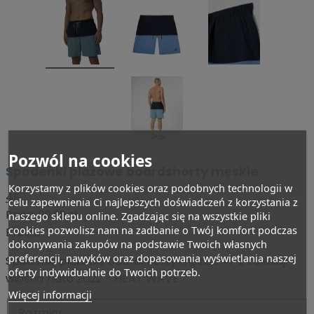
Pozwól na cookies
Spodenki plażowe boardshorty męskie
Korzystamy z plików cookies oraz podobnych technologii w
4F
celu zapewnienia Ci najlepszych doświadczeń z korzystania z
Price:
99,99 zł
naszego sklepu online. Zgadzając się na wszystkie pliki
cookies pozwolisz nam na zadbanie o Twój komfort podczas
Brutto
dokonywania zakupów na podstawie Twoich własnych
preferencji, nawyków oraz dopasowania wyświetlania naszej
Spodenki plażowe boardshorty męskie 4F z kolekcji
oferty indywidualnie do Twoich potrzeb.
wiosna /lato 2022 - HEAT WAVE
Więcej informacji
Rozmiar