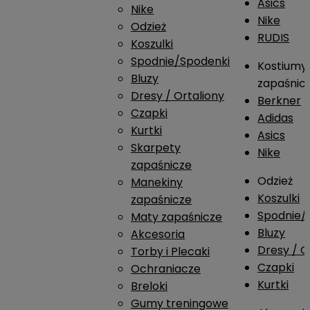
Asics
Nike
Nike
Odzież
RUDIS
Koszulki
Spodnie/Spodenki
Kostiumy
Bluzy
zapaśnic
Dresy / Ortaliony
Berkner
Czapki
Adidas
Kurtki
Asics
Skarpety
Nike
zapaśnicze
Odzież
Manekiny
Koszulki
zapaśnicze
Spodnie/
Maty zapaśnicze
Bluzy
Akcesoria
Dresy / O
Torby i Plecaki
Czapki
Ochraniacze
Kurtki
Breloki
Gumy treningowe