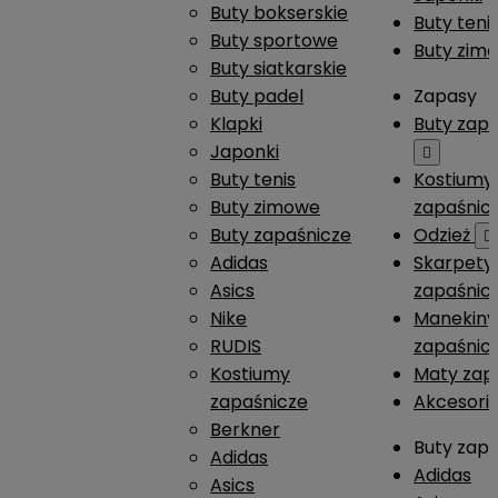
Buty bokserskie
Buty teni
Buty sportowe
Buty zim
Buty siatkarskie
Buty padel
Zapasy
Klapki
Buty zap
Japonki

Buty tenis
Kostiumy
Buty zimowe
zapaśnic
Buty zapaśnicze
Odzież

Adidas
Skarpety
Asics
zapaśnic
Nike
Manekiny
RUDIS
zapaśnic
Kostiumy
Maty zap
zapaśnicze
Akcesori
Berkner
Buty zap
Adidas
Adidas
Asics