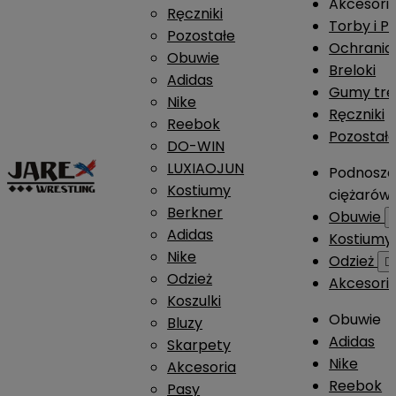
Akcesori
Ręczniki
Torby i P
Pozostałe
Ochrania
Obuwie
Breloki
Adidas
Gumy tre
Nike
Ręczniki
Reebok
Pozostał
DO-WIN
LUXIAOJUN
Podnosze
Kostiumy
ciężarów
Berkner
Obuwie
Adidas
Kostium
Nike
Odzież

Odzież
Akcesori
Koszulki
Obuwie
Bluzy
Adidas
Skarpety
Nike
Akcesoria
Reebok
Pasy