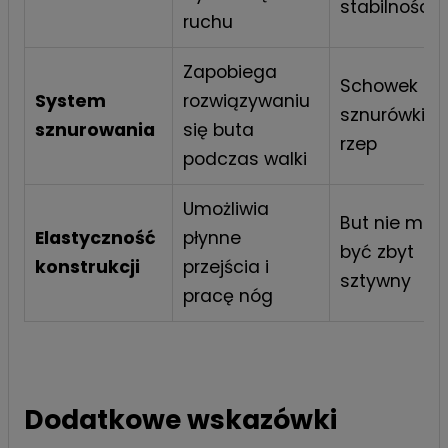
stabilności
ruchu
Zapobiega
Schowek na
System
rozwiązywaniu
sznurówki lu
sznurowania
się buta
rzep
podczas walki
Umożliwia
But nie moż
Elastyczność
płynne
być zbyt
konstrukcji
przejścia i
sztywny
pracę nóg
Dodatkowe wskazówki