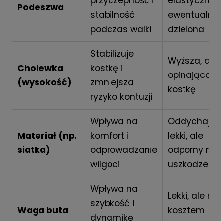
przyczepność i
elastyczna,
Podeszwa
stabilność
ewentualnie
podczas walki
dzielona
Stabilizuje
Wyższa, dob
Cholewka
kostkę i
opinająca
(wysokość)
zmniejsza
kostkę
ryzyko kontuzji
Wpływa na
Oddychając
Materiał (np.
komfort i
lekki, ale
siatka)
odprowadzanie
odporny na
wilgoci
uszkodzeni
Wpływa na
Lekki, ale nie
szybkość i
Waga buta
kosztem
dynamikę