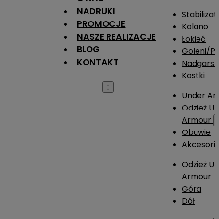
NADRUKI
Stabilizat
PROMOCJE
Kolano
NASZE REALIZACJE
Łokieć
BLOG
Goleni/Pi
KONTAKT
Nadgarst
Kostki

Under Ar
Odzież U
Armour
Obuwie
Akcesori
Odzież U
Armour
Góra
Dół