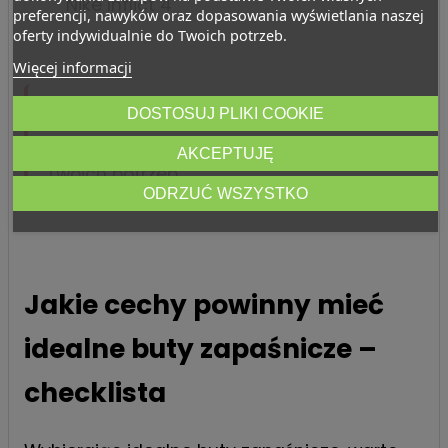
Nike Inflict 4
preferencji, nawyków oraz dopasowania wyświetlania naszej
oferty indywidualnie do Twoich potrzeb.
Więcej informacji
Sprawdź
buty zapaśnicze dostępne w
DOSTOSUJ PLIKI COOKIE
sklepie
i wybierz model dopasowany do
AKCEPTUJĘ
Twoich potrzeb.
ODRZUĆ WSZYSTKO
Jakie cechy powinny mieć
idealne buty zapaśnicze –
checklista