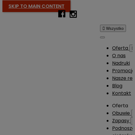
SKIP TO MAIN CONTENT

Wszystko
Oferta

O nas
Nadruki
Promocj
Nasze rea
Blog
Kontakt
Oferta
Obuwie
Zapasy
Podnosze