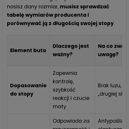
nosisz dany rozmiar,
musisz sprawdzać
tabelę wymiarów producenta i
porównywać ją z długością swojej stopy
.
Dlaczego jest
Na co zwró
Element buta
ważny?
uwagę?
Zapewnia
kontrolę,
Dopasowanie
Brak luzu, ef
szybkość
do stopy
„drugiej skór
reakcji i czucie
maty
Odpowiada za
Antypoślizg