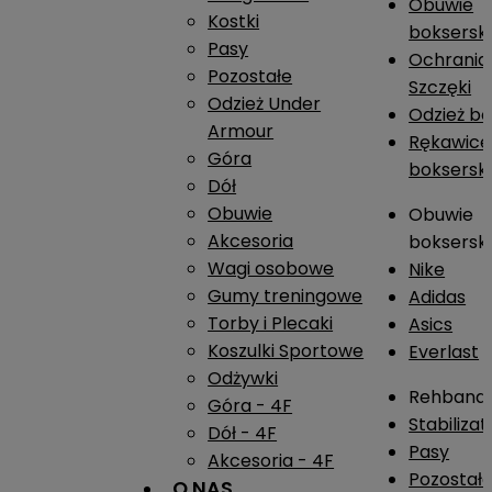
Obuwie
Kostki
boksersk
Pasy
Ochrania
Pozostałe
Szczęki
Odzież Under
Odzież b
Armour
Rękawice
Góra
boksersk
Dół
Obuwie
Obuwie
Akcesoria
boksersk
Wagi osobowe
Nike
Gumy treningowe
Adidas
Torby i Plecaki
Asics
Koszulki Sportowe
Everlast
Odżywki
Rehband
Góra - 4F
Stabiliza
Dół - 4F
Pasy
Akcesoria - 4F
Pozostał
O NAS