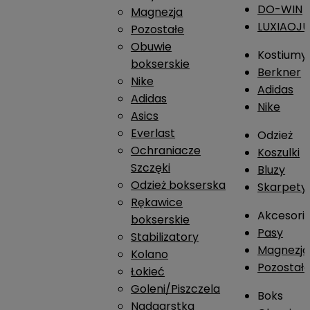
DO-WIN
Magnezja
LUXIAOJ
Pozostałe
Obuwie
Kostiumy
bokserskie
Berkner
Nike
Adidas
Adidas
Nike
Asics
Everlast
Odzież
Ochraniacze
Koszulki
Szczęki
Bluzy
Odzież bokserska
Skarpety
Rękawice
Akcesori
bokserskie
Pasy
Stabilizatory
Magnezja
Kolano
Pozostał
Łokieć
Goleni/Piszczela
Boks
Nadgarstka