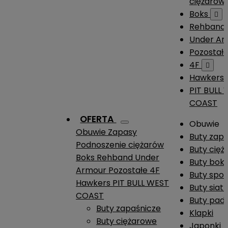
ciężarów
Boks

Rehband
Under A
Pozostał
4F

Hawkers
PIT BULL
COAST
OFERTA
Obuwie
Obuwie
Zapasy
Buty zap
Podnoszenie ciężarów
Buty cię
Boks
Rehband
Under
Buty boks
Armour
Pozostałe
4F
Buty spo
Hawkers
PIT BULL WEST
Buty siat
COAST
Buty pade
Buty zapaśnicze
Klapki
Buty ciężarowe
Japonki