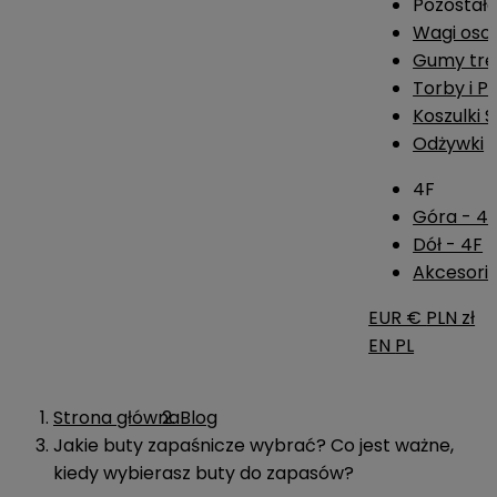
Pozostał
Wagi os
Gumy tre
Torby i P
Koszulki 
Odżywki
4F
Góra - 4
Dół - 4F
Akcesoria
EUR €
PLN zł
EN
PL
Strona główna
Blog
Jakie buty zapaśnicze wybrać? Co jest ważne,
kiedy wybierasz buty do zapasów?