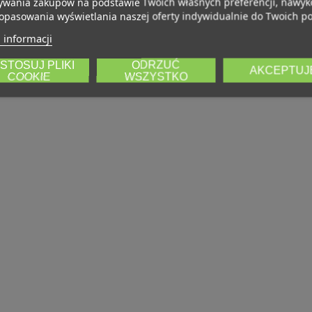
wania zakupów na podstawie Twoich własnych preferencji, nawy
opasowania wyświetlania naszej oferty indywidualnie do Twoich po
 informacji
STOSUJ PLIKI
ODRZUĆ
AKCEPTUJ
COOKIE
WSZYSTKO