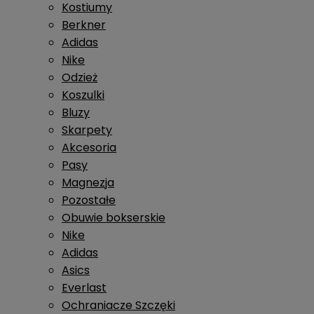
Kostiumy
Berkner
Adidas
Nike
Odzież
Koszulki
Bluzy
Skarpety
Akcesoria
Pasy
Magnezja
Pozostałe
Obuwie bokserskie
Nike
Adidas
Asics
Everlast
Ochraniacze Szczęki