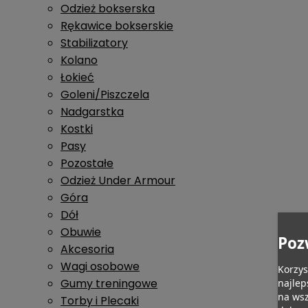
Odzież bokserska
Rękawice bokserskie
Stabilizatory
Kolano
Łokieć
Goleni/Piszczela
Nadgarstka
Kostki
Pasy
Pozostałe
Odzież Under Armour
Góra
Dół
Obuwie
Poz
Akcesoria
Wagi osobowe
Korzys
Gumy treningowe
najlep
na wsz
Torby i Plecaki