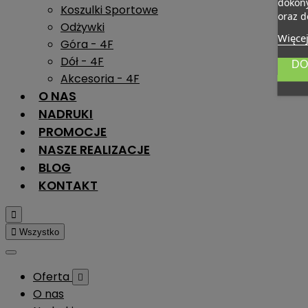
dokony
Koszulki Sportowe
oraz d
Odżywki
Więcej
Góra - 4F
Dół - 4F
DO
Akcesoria - 4F
O NAS
NADRUKI
PROMOCJE
NASZE REALIZACJE
BLOG
KONTAKT


Wszystko
Oferta

O nas