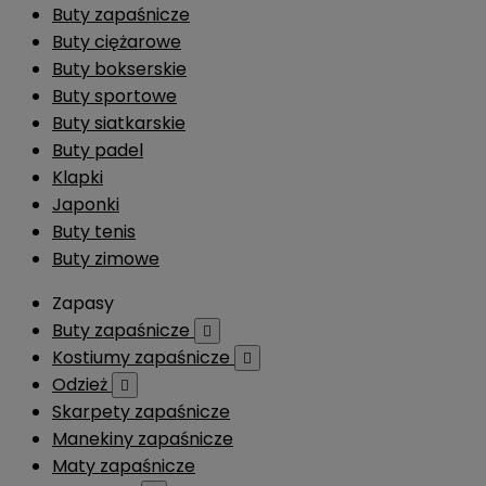
Buty zapaśnicze
Buty ciężarowe
Buty bokserskie
Buty sportowe
Buty siatkarskie
Buty padel
Klapki
Japonki
Buty tenis
Buty zimowe
Zapasy
Buty zapaśnicze

Kostiumy zapaśnicze

Odzież

Skarpety zapaśnicze
Manekiny zapaśnicze
Maty zapaśnicze