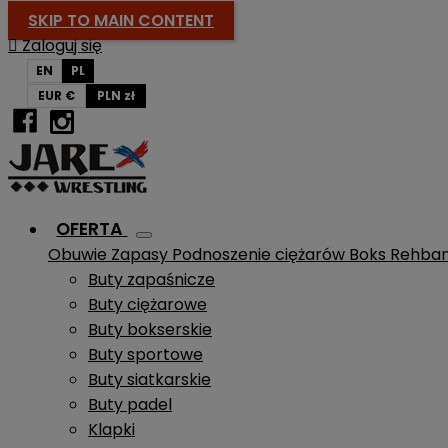
SKIP TO MAIN CONTENT

Zaloguj się
EN
PL
EUR €
PLN zł
OFERTA
Obuwie
Zapasy
Podnoszenie ciężarów
Boks
Rehba
Buty zapaśnicze
Buty ciężarowe
Buty bokserskie
Buty sportowe
Buty siatkarskie
Buty padel
Klapki