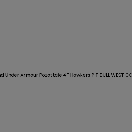
nd
Under Armour
Pozostałe
4F
Hawkers
PIT BULL WEST C