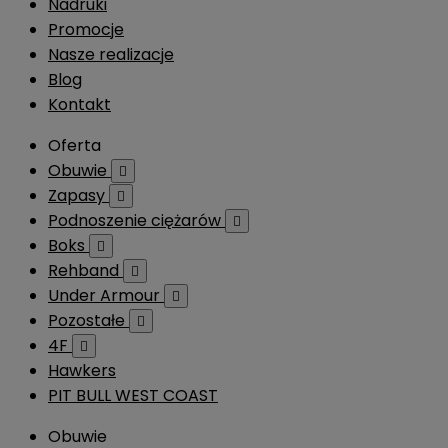
Nadruki
Promocje
Nasze realizacje
Blog
Kontakt
Oferta
Obuwie

Zapasy

Podnoszenie ciężarów

Boks

Rehband

Under Armour

Pozostałe

4F

Hawkers
PIT BULL WEST COAST
Obuwie