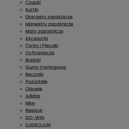
Czapki
Kurtki
Skarpety zapaśnicze
Manekiny zapaśnicze
Maty zapaśnicze
Akcesoria
Torby i Plecaki
Ochraniacze
Breloki
Gumy treningowe
Ręczniki
Pozostałe
Obuwie
Adidas
Nike
Reebok
DO-WIN
LUXIAOJUN