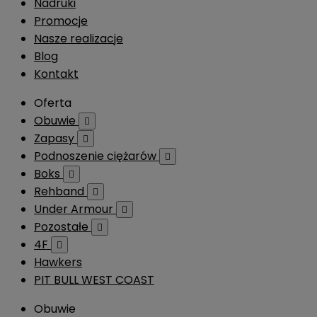
Nadruki
Promocje
Nasze realizacje
Blog
Kontakt
Oferta
Obuwie

Zapasy

Podnoszenie ciężarów

Boks

Rehband

Under Armour

Pozostałe

4F

Hawkers
PIT BULL WEST COAST
Obuwie