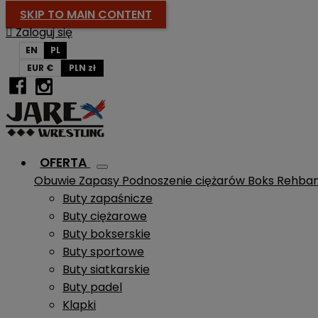
SKIP TO MAIN CONTENT

Zaloguj się
EN
PL
EUR €
PLN zł
OFERTA
Obuwie
Zapasy
Podnoszenie ciężarów
Boks
Rehba
Buty zapaśnicze
Buty ciężarowe
Buty bokserskie
Buty sportowe
Buty siatkarskie
Buty padel
Klapki