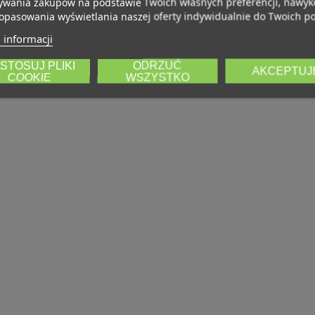
wania zakupów na podstawie Twoich własnych preferencji, nawy
opasowania wyświetlania naszej oferty indywidualnie do Twoich po
 informacji
STOSUJ PLIKI
ODRZUĆ
AKCEPTUJ
COOKIE
WSZYSTKO