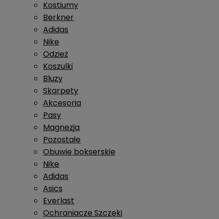
Kostiumy
Berkner
Adidas
Nike
Odzież
Koszulki
Bluzy
Skarpety
Akcesoria
Pasy
Magnezja
Pozostałe
Obuwie bokserskie
Nike
Adidas
Asics
Everlast
Ochraniacze Szczęki