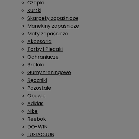
Czapki
Kurtki
Skarpety zapaśnicze
Manekiny zapaśnicze
Maty zapaśnicze
Akcesoria
Torby i Plecaki
Ochraniacze
Breloki
Gumy treningowe
Ręczniki
Pozostałe
Obuwie
Adidas
Nike
Reebok
DO-WIN
LUXIAOJUN