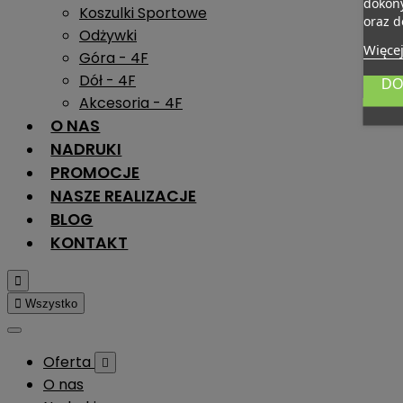
dokony
Koszulki Sportowe
oraz d
Odżywki
Więcej
Góra - 4F
Dół - 4F
DO
Akcesoria - 4F
O NAS
NADRUKI
PROMOCJE
NASZE REALIZACJE
BLOG
KONTAKT


Wszystko
Oferta

O nas