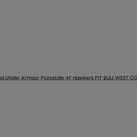
nd
Under Armour
Pozostałe
4F
Hawkers
PIT BULL WEST C