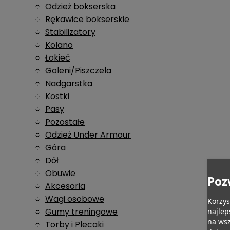
Odzież bokserska
Rękawice bokserskie
Stabilizatory
Kolano
Łokieć
Goleni/Piszczela
Nadgarstka
Kostki
Pasy
Pozostałe
Odzież Under Armour
Góra
Dół
Obuwie
Poz
Akcesoria
Wagi osobowe
Korzys
Gumy treningowe
najlep
na wsz
Torby i Plecaki