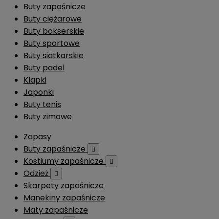
Buty zapaśnicze
Buty ciężarowe
Buty bokserskie
Buty sportowe
Buty siatkarskie
Buty padel
Klapki
Japonki
Buty tenis
Buty zimowe
Zapasy
Buty zapaśnicze

Kostiumy zapaśnicze

Odzież

Skarpety zapaśnicze
Manekiny zapaśnicze
Maty zapaśnicze