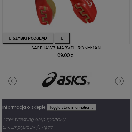

SZYBKI PODGLĄD

SAFEJAWZ MARVEL IRON-MAN
89,00 zł
Informacja o sklepie
Toggle store information

Jarex Wrestling sklep sportowy
ul. Olimpijska 24 / I Piętro