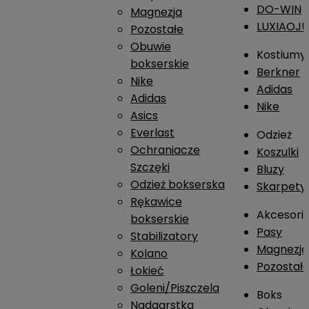
DO-WIN
Magnezja
LUXIAOJ
Pozostałe
Obuwie
Kostiumy
bokserskie
Berkner
Nike
Adidas
Adidas
Nike
Asics
Everlast
Odzież
Ochraniacze
Koszulki
Szczęki
Bluzy
Odzież bokserska
Skarpety
Rękawice
Akcesori
bokserskie
Pasy
Stabilizatory
Magnezja
Kolano
Pozostał
Łokieć
Goleni/Piszczela
Boks
Nadgarstka