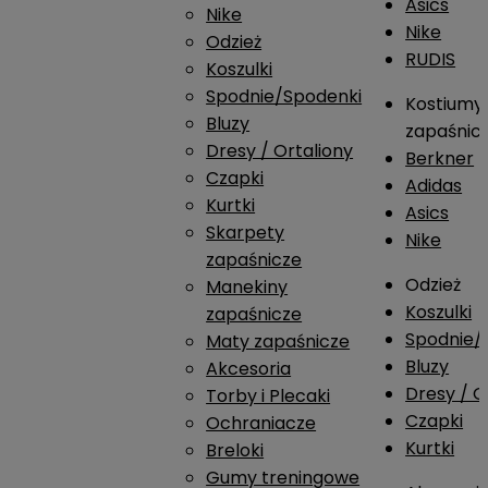
Asics
Nike
Nike
Odzież
RUDIS
Koszulki
Spodnie/Spodenki
Kostiumy
Bluzy
zapaśnic
Dresy / Ortaliony
Berkner
Czapki
Adidas
Kurtki
Asics
Skarpety
Nike
zapaśnicze
Odzież
Manekiny
Koszulki
zapaśnicze
Spodnie/
Maty zapaśnicze
Bluzy
Akcesoria
Dresy / O
Torby i Plecaki
Czapki
Ochraniacze
Kurtki
Breloki
Gumy treningowe