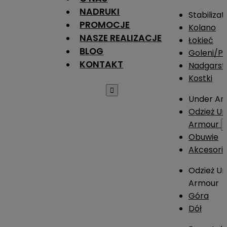
NADRUKI
Stabilizat
PROMOCJE
Kolano
NASZE REALIZACJE
Łokieć
BLOG
Goleni/Pi
KONTAKT
Nadgarst
Kostki

Under Ar
Odzież U
Armour
Obuwie
Akcesori
Odzież U
Armour
Góra
Dół