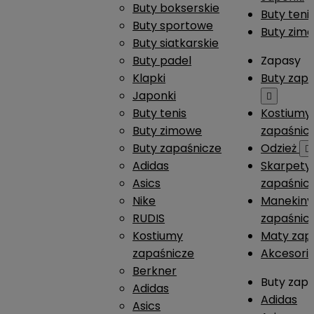
Buty bokserskie
Buty teni
Buty sportowe
Buty zim
Buty siatkarskie
Buty padel
Zapasy
Klapki
Buty zap
Japonki

Buty tenis
Kostiumy
Buty zimowe
zapaśnic
Buty zapaśnicze
Odzież

Adidas
Skarpety
Asics
zapaśnic
Nike
Manekiny
RUDIS
zapaśnic
Kostiumy
Maty zap
zapaśnicze
Akcesori
Berkner
Buty zap
Adidas
Adidas
Asics