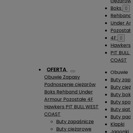
ciężarów
Boks

Rehband
Under A
Pozostał
4F

Hawkers
PIT BULL
COAST
OFERTA
Obuwie
Obuwie
Zapasy
Buty zap
Podnoszenie ciężarów
Buty cię
Boks
Rehband
Under
Buty boks
Armour
Pozostałe
4F
Buty spo
Hawkers
PIT BULL WEST
Buty siat
COAST
Buty pade
Buty zapaśnicze
Klapki
Buty ciężarowe
Japonki