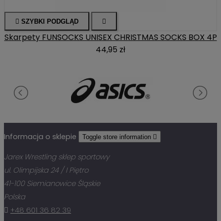

SZYBKI PODGLĄD

Skarpety FUNSOCKS UNISEX CHRISTMAS SOCKS BOX 4P
44,95 zł
Informacja o sklepie
Toggle store information

Jarex Wrestling sklep sportowy
ul. Olimpijska 24 / I Piętro
41-100 Siemianowice Śląskie
Polska

+48 601 36 82 39