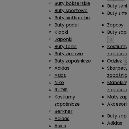
Buty bokserskie
Buty teni
Buty sportowe
Buty zim
Buty siatkarskie
Buty padel
Zapasy
Klapki
Buty zap
Japonki

Buty tenis
Kostiumy
Buty zimowe
zapaśnic
Buty zapaśnicze
Odzież

Adidas
Skarpety
Asics
zapaśnic
Nike
Manekiny
RUDIS
zapaśnic
Kostiumy
Maty zap
zapaśnicze
Akcesori
Berkner
Buty zap
Adidas
Adidas
Asics