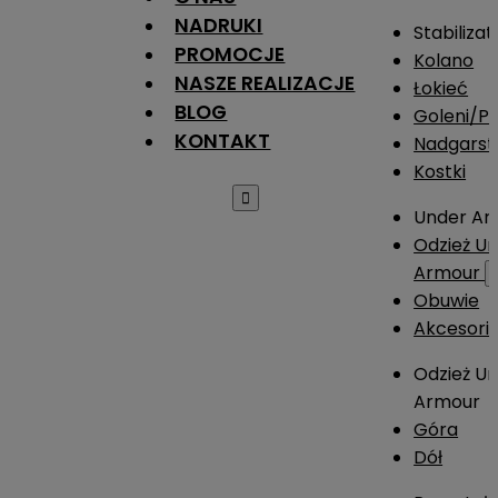
NADRUKI
Stabilizat
PROMOCJE
Kolano
NASZE REALIZACJE
Łokieć
BLOG
Goleni/Pi
KONTAKT
Nadgarst
Kostki

Under Ar
Odzież U
Armour
Obuwie
Akcesori
Odzież U
Armour
Góra
Dół