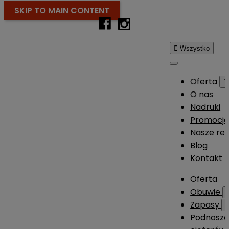
SKIP TO MAIN CONTENT

Wszystko
Oferta

O nas
Nadruki
Promocj
Nasze rea
Blog
Kontakt
Oferta
Obuwie
Zapasy
Podnosze