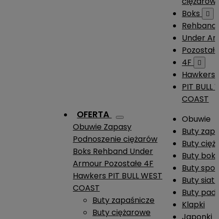
ciężarów
Boks

Rehband
Under A
Pozostał
4F

Hawkers
PIT BULL
COAST
OFERTA
Obuwie
Obuwie
Zapasy
Buty zap
Podnoszenie ciężarów
Buty cię
Boks
Rehband
Under
Buty boks
Armour
Pozostałe
4F
Buty spo
Hawkers
PIT BULL WEST
Buty siat
COAST
Buty pade
Buty zapaśnicze
Klapki
Buty ciężarowe
Japonki