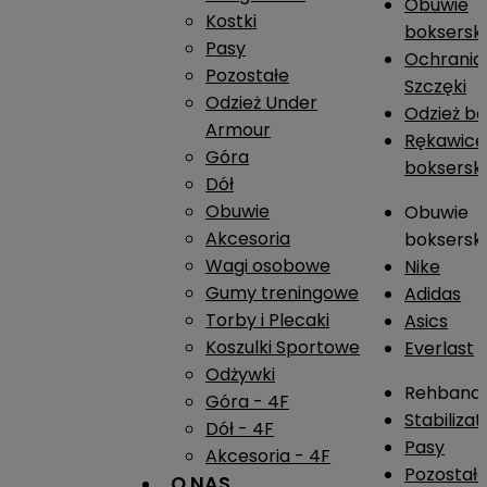
Obuwie
Kostki
boksersk
Pasy
Ochrania
Pozostałe
Szczęki
Odzież Under
Odzież b
Armour
Rękawice
Góra
boksersk
Dół
Obuwie
Obuwie
Akcesoria
boksersk
Wagi osobowe
Nike
Gumy treningowe
Adidas
Torby i Plecaki
Asics
Koszulki Sportowe
Everlast
Odżywki
Rehband
Góra - 4F
Stabiliza
Dół - 4F
Pasy
Akcesoria - 4F
Pozostał
O NAS