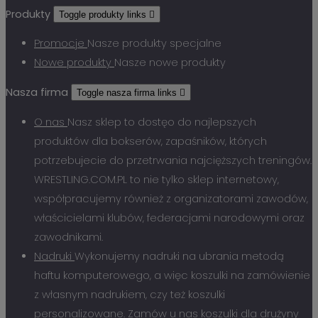
Produkty
Toggle produkty links

Promocje
Nasze produkty specjalne
Nowe produkty
Nasze nowe produkty
Nasza firma
Toggle nasza firma links

O nas
Nasz sklep to dostęo do najlepszych
produktów dla bokserów, zapaśników, których
potrzebujecie do przetrwania najcięższych treningów.
WRESTLING.COM.PL to nie tylko sklep internetowy,
współpracujemy również z organizatorami zawodów,
właścicielami klubów, federacjami narodowymi oraz
zawodnikami.
Nadruki
Wykonujemy nadruki na ubrania metodą
haftu komputerowego, a więc koszulki na zamówienie
z własnym nadrukiem, czy też koszulki
personalizowane. Zamów u nas koszulki dla drużyny