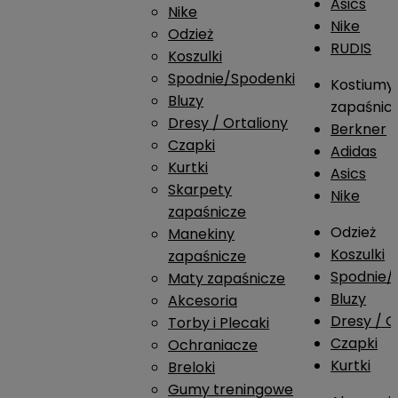
Asics
Nike
Nike
Odzież
RUDIS
Koszulki
Spodnie/Spodenki
Kostiumy
Bluzy
zapaśnic
Dresy / Ortaliony
Berkner
Czapki
Adidas
Kurtki
Asics
Skarpety
Nike
zapaśnicze
Odzież
Manekiny
Koszulki
zapaśnicze
Spodnie/
Maty zapaśnicze
Bluzy
Akcesoria
Dresy / O
Torby i Plecaki
Czapki
Ochraniacze
Kurtki
Breloki
Gumy treningowe