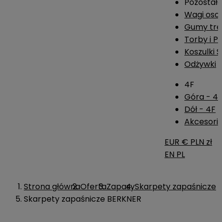
Pozostał
Wagi os
Gumy tre
Torby i P
Koszulki 
Odżywki
4F
Góra - 4
Dół - 4F
Akcesoria
EUR €
PLN zł
EN
PL
Strona główna
Oferta
Zapasy
Skarpety zapaśnicze
Skarpety zapaśnicze BERKNER