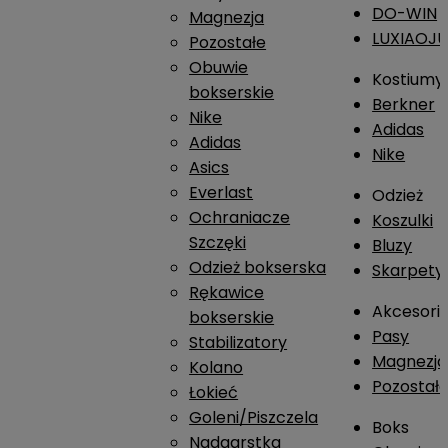
DO-WIN
Magnezja
LUXIAOJ
Pozostałe
Obuwie
Kostiumy
bokserskie
Berkner
Nike
Adidas
Adidas
Nike
Asics
Everlast
Odzież
Ochraniacze
Koszulki
Szczęki
Bluzy
Odzież bokserska
Skarpety
Rękawice
Akcesori
bokserskie
Pasy
Stabilizatory
Magnezja
Kolano
Pozostał
Łokieć
Goleni/Piszczela
Boks
Nadgarstka