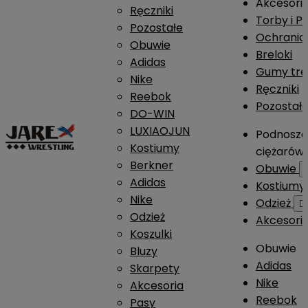
Akcesori
Ręczniki
Torby i P
Pozostałe
Ochrania
Obuwie
Breloki
Adidas
Gumy tre
Nike
Ręczniki
Reebok
Pozostał
DO-WIN
LUXIAOJUN
Podnosze
Kostiumy
ciężarów
Berkner
Obuwie
Adidas
Kostium
Nike
Odzież

Odzież
Akcesori
Koszulki
Obuwie
Bluzy
Adidas
Skarpety
Nike
Akcesoria
Reebok
Pasy