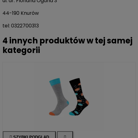
ul. dr. Floriana Ogana 3
44-190 Knurów
tel: 0322700313
4 innych produktów w tej samej
kategorii

SZYBKI PODGLĄD
