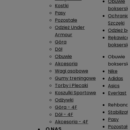
Obuwie
Kostki
boksersk
Pasy
Ochrania
Pozostałe
Szczęki
Odzież Under
Odzież b
Armour
Rękawice
Góra
boksersk
Dół
Obuwie
Obuwie
Akcesoria
boksersk
Wagi osobowe
Nike
Gumy treningowe
Adidas
Torby i Plecaki
Asics
Koszulki Sportowe
Everlast
Odżywki
Rehband
Góra - 4F
Stabiliza
Dół - 4F
Pasy
Akcesoria - 4F
Pozostał
O NAS