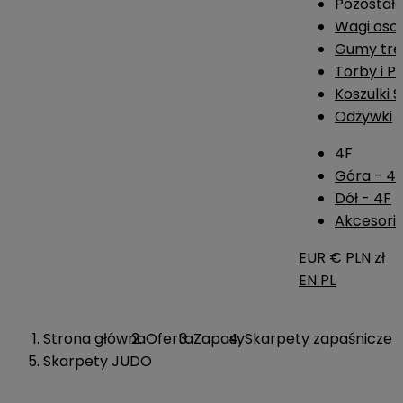
Pozostał
Wagi os
Gumy tre
Torby i P
Koszulki 
Odżywki
4F
Góra - 4
Dół - 4F
Akcesoria
EUR €
PLN zł
EN
PL
Strona główna
Oferta
Zapasy
Skarpety zapaśnicze
Skarpety JUDO