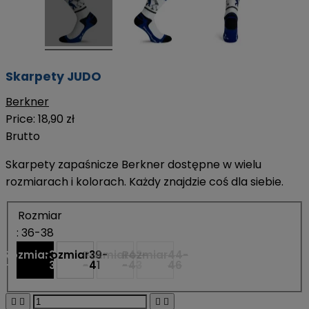
Skarpety JUDO
Berkner
Price:
18,90 zł
Brutto
Skarpety zapaśnicze Berkner dostępne w wielu
rozmiarach i kolorach. Każdy znajdzie coś dla siebie.
Rozmiar
: 36-38
Rozmiar
Rozmiar
36-
Rozmiar
39-
Rozmiar
42-
44-
-
-
38
-
41
-
43
46



