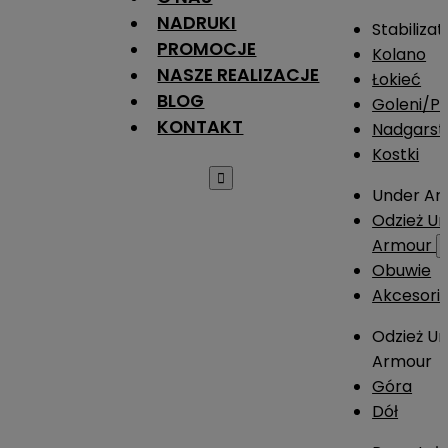
NADRUKI
Stabilizat
PROMOCJE
Kolano
NASZE REALIZACJE
Łokieć
BLOG
Goleni/Pi
KONTAKT
Nadgarst
Kostki

Under Ar
Odzież U
Armour
Obuwie
Akcesori
Odzież U
Armour
Góra
Dół