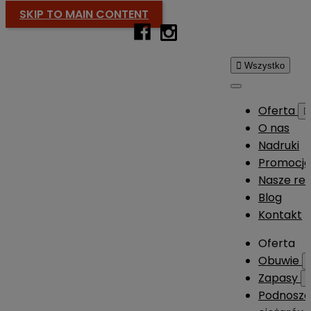
SKIP TO MAIN CONTENT

Wszystko
Oferta

O nas
Nadruki
Promocj
Nasze rea
Blog
Kontakt
Oferta
Obuwie
Zapasy
Podnosze