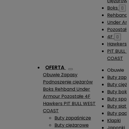
ciężarów
Boks

Rehband
Under A
Pozostał
4F

Hawkers
PIT BULL
COAST
OFERTA
Obuwie
Obuwie
Zapasy
Buty zap
Podnoszenie ciężarów
Buty cię
Boks
Rehband
Under
Buty boks
Armour
Pozostałe
4F
Buty spo
Hawkers
PIT BULL WEST
Buty siat
COAST
Buty pade
Buty zapaśnicze
Klapki
Buty ciężarowe
Japonki