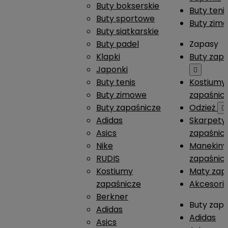
Buty bokserskie
Buty teni
Buty sportowe
Buty zim
Buty siatkarskie
Buty padel
Zapasy
Klapki
Buty zap
Japonki

Buty tenis
Kostiumy
Buty zimowe
zapaśnic
Buty zapaśnicze
Odzież

Adidas
Skarpety
Asics
zapaśnic
Nike
Manekiny
RUDIS
zapaśnic
Kostiumy
Maty zap
zapaśnicze
Akcesori
Berkner
Buty zap
Adidas
Adidas
Asics