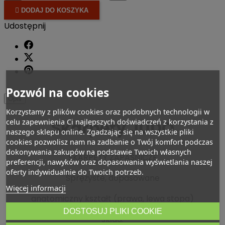

DODAJ DO KOSZYKA
Udostępnij
Pozwól na cookies
Opis
Korzystamy z plików cookies oraz podobnych technologii w
Skarpety JUDO
celu zapewnienia Ci najlepszych doświadczeń z korzystania z
naszego sklepu online. Zgadzając się na wszystkie pliki
cookies pozwolisz nam na zadbanie o Twój komfort podczas
dokonywania zakupów na podstawie Twoich własnych
SKARPETY ZAPAŚNICZE
preferencji, nawyków oraz dopasowania wyświetlania naszej
oferty indywidualnie do Twoich potrzeb.
Sprężyste, dopasowane
Więcej informacji
anatomiczny kształt (prawa, lewa stopa)
DOSTOSUJ PLIKI COOKIE
skład: