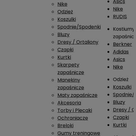
Asics
Nike
Nike
Odzież
RUDIS
Koszulki
Spodnie/Spodenki
Kostiumy
Bluzy
zapaśnic
Dresy / Ortaliony
Berkner
Czapki
Adidas
Kurtki
Asics
Skarpety
Nike
zapaśnicze
Odzież
Manekiny
Koszulki
zapaśnicze
Spodnie/
Maty zapaśnicze
Bluzy
Akcesoria
Dresy / O
Torby i Plecaki
Czapki
Ochraniacze
Kurtki
Breloki
Gumy treningowe