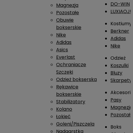
DO-WIN
Magnezja
LUXIAOJ
Pozostałe
Obuwie
Kostiumy
bokserskie
Berkner
Nike
Adidas
Adidas
Nike
Asics
Everlast
Odzież
Ochraniacze
Koszulki
Szczęki
Bluzy
Odzież bokserska
Skarpety
Rękawice
Akcesori
bokserskie
Pasy
Stabilizatory
Magnezja
Kolano
Pozostał
Łokieć
Goleni/Piszczela
Boks
Nadgarstka