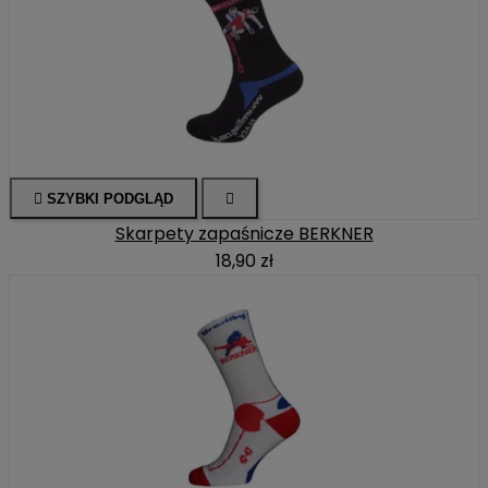

SZYBKI PODGLĄD

Skarpety zapaśnicze BERKNER
18,90 zł