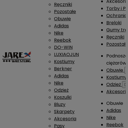
Akcesori
Ręczniki
Torby i P
Pozostałe
Ochrania
Obuwie
Breloki
Adidas
Gumy tre
Nike
Ręczniki
Reebok
Pozostał
DO-WIN
LUXIAOJUN
Podnosze
Kostiumy
ciężarów
Berkner
Obuwie
Adidas
Kostium
Nike
Odzież

Odzież
Akcesori
Koszulki
Obuwie
Bluzy
Adidas
Skarpety
Nike
Akcesoria
Reebok
Pasy