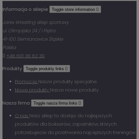
Informacja o sklepie
Toggle store information

Jarex Wrestling sklep sportowy
ul. Olimpijska 24 / I Piętro
41-100 Siemianowice Śląskie
Polska

+48 601 36 82 39
Produkty
Toggle produkty links

Promocje
Nasze produkty specjalne
Nowe produkty
Nasze nowe produkty
Nasza firma
Toggle nasza firma links

O nas
Nasz sklep to dostęo do najlepszych
produktów dla bokserów, zapaśników, których
potrzebujecie do przetrwania najcięższych treningów.