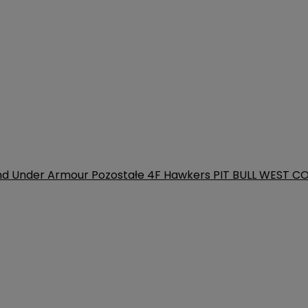
nd
Under Armour
Pozostałe
4F
Hawkers
PIT BULL WEST C