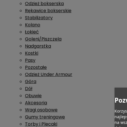
Odzież bokserska
Rękawice bokserskie
Stabilizatory
Kolano
Łokieć
Goleni/Piszczela
Nadgarstka
Kostki
Pasy
Pozostałe
Odzież Under Armour
Góra
Dół
Obuwie
Poz
Akcesoria
Wagi osobowe
Korzys
Gumy treningowe
najlep
na wsz
Torby i Plecaki