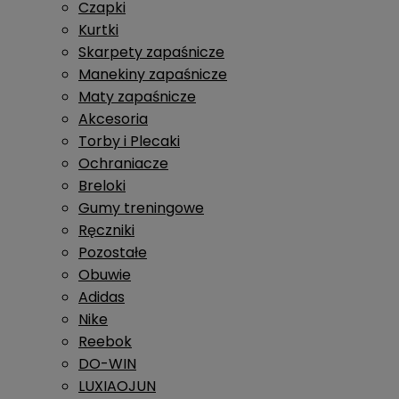
Czapki
Kurtki
Skarpety zapaśnicze
Manekiny zapaśnicze
Maty zapaśnicze
Akcesoria
Torby i Plecaki
Ochraniacze
Breloki
Gumy treningowe
Ręczniki
Pozostałe
Obuwie
Adidas
Nike
Reebok
DO-WIN
LUXIAOJUN