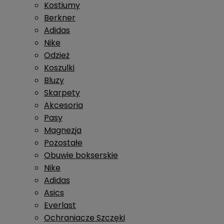
Kostiumy
Berkner
Adidas
Nike
Odzież
Koszulki
Bluzy
Skarpety
Akcesoria
Pasy
Magnezja
Pozostałe
Obuwie bokserskie
Nike
Adidas
Asics
Everlast
Ochraniacze Szczęki