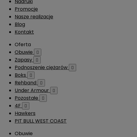
Nadruki
Promocje
Nasze realizacje
Blog
Kontakt
Oferta
Obuwie

Zapasy

Podnoszenie ciężarów

Boks

Rehband

Under Armour

Pozostałe

4F

Hawkers
PIT BULL WEST COAST
Obuwie