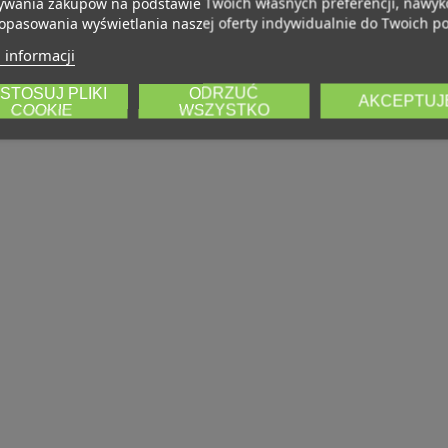
wania zakupów na podstawie Twoich własnych preferencji, nawy
opasowania wyświetlania naszej oferty indywidualnie do Twoich po
 informacji
STOSUJ PLIKI
ODRZUĆ
AKCEPTUJ
COOKIE
WSZYSTKO