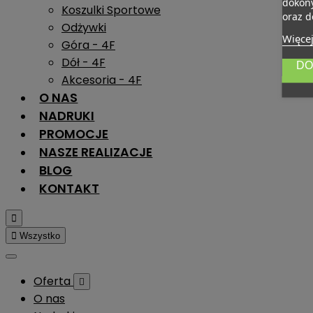
dokony
Koszulki Sportowe
oraz d
Odżywki
Więcej
Góra - 4F
Dół - 4F
DO
Akcesoria - 4F
O NAS
NADRUKI
PROMOCJE
NASZE REALIZACJE
BLOG
KONTAKT


Wszystko
Oferta

O nas