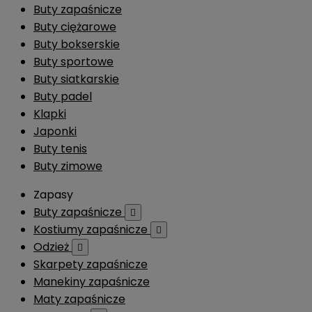
Buty zapaśnicze
Buty ciężarowe
Buty bokserskie
Buty sportowe
Buty siatkarskie
Buty padel
Klapki
Japonki
Buty tenis
Buty zimowe
Zapasy
Buty zapaśnicze

Kostiumy zapaśnicze

Odzież

Skarpety zapaśnicze
Manekiny zapaśnicze
Maty zapaśnicze