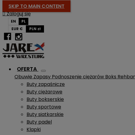
SKIP TO MAIN CONTENT

Zaloguj się
EN
PL
EUR €
PLN zł
OFERTA
Obuwie
Zapasy
Podnoszenie ciężarów
Boks
Rehba
Buty zapaśnicze
Buty ciężarowe
Buty bokserskie
Buty sportowe
Buty siatkarskie
Buty padel
Klapki