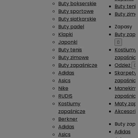
Buty bokserskie
Buty teni
Buty sportowe
Buty zim
Buty siatkarskie
Buty padel
Zapasy
Klapki
Buty zap
Japonki

Buty tenis
Kostiumy
Buty zimowe
zapaśnic
Buty zapaśnicze
Odzież

Adidas
Skarpety
Asics
zapaśnic
Nike
Manekiny
RUDIS
zapaśnic
Kostiumy
Maty zap
zapaśnicze
Akcesori
Berkner
Buty zap
Adidas
Adidas
Asics