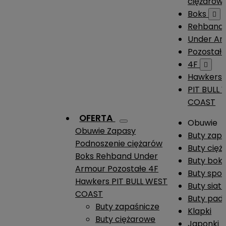
ciężarów
Boks

Rehband
Under A
Pozostał
4F

Hawkers
PIT BULL
COAST
OFERTA
Obuwie
Obuwie
Zapasy
Buty zap
Podnoszenie ciężarów
Buty cię
Boks
Rehband
Under
Buty boks
Armour
Pozostałe
4F
Buty spo
Hawkers
PIT BULL WEST
Buty siat
COAST
Buty pade
Buty zapaśnicze
Klapki
Buty ciężarowe
Japonki