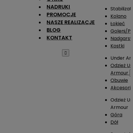
NADRUKI
Stabilizat
PROMOCJE
Kolano
NASZE REALIZACJE
Łokieć
BLOG
Goleni/Pi
KONTAKT
Nadgarst
Kostki

Under Ar
Odzież U
Armour
Obuwie
Akcesori
Odzież U
Armour
Góra
Dół