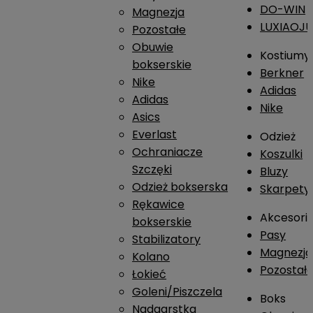
DO-WIN
Magnezja
LUXIAOJ
Pozostałe
Obuwie
Kostiumy
bokserskie
Berkner
Nike
Adidas
Adidas
Nike
Asics
Everlast
Odzież
Ochraniacze
Koszulki
Szczęki
Bluzy
Odzież bokserska
Skarpety
Rękawice
Akcesori
bokserskie
Pasy
Stabilizatory
Magnezja
Kolano
Pozostał
Łokieć
Goleni/Piszczela
Boks
Nadgarstka