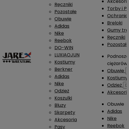
Akcesori
Ręczniki
Torby i P
Pozostałe
Ochrania
Obuwie
Breloki
Adidas
Gumy tre
Nike
Ręczniki
Reebok
Pozostał
DO-WIN
LUXIAOJUN
Podnosze
Kostiumy
ciężarów
Berkner
Obuwie
Adidas
Kostium
Nike
Odzież

Odzież
Akcesori
Koszulki
Obuwie
Bluzy
Adidas
Skarpety
Nike
Akcesoria
Reebok
Pasy