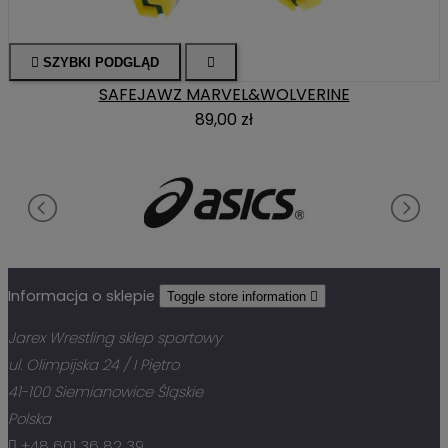

SZYBKI PODGLĄD

SAFEJAWZ MARVEL&WOLVERINE
89,00 zł
Informacja o sklepie
Toggle store information

Jarex Wrestling sklep sportowy
ul. Olimpijska 24 / I Piętro
41-100 Siemianowice Śląskie
Polska

+48 601 36 82 39