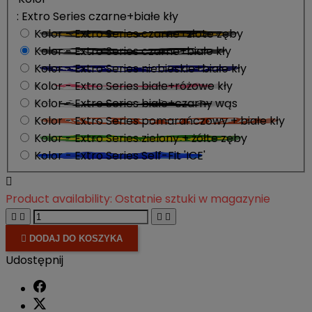
: Extro Series czarne+białe kły
Kolor - Extro Series czarne+złote zęby
Kolor - Extro Series czarne+białe kły
Kolor - Extro Series niebieskie+białe kły
Kolor - Extro Series białe+różowe kły
Kolor - Extro Series białe+czarny wąs
Kolor - Extro Series pomarańczowy + białe kły
Kolor - Extro Series zielony + żółte zęby
Kolor - Extro Series Self-Fit 'ICE'

Product availability:
Ostatnie sztuki w magazynie





DODAJ DO KOSZYKA
Udostępnij