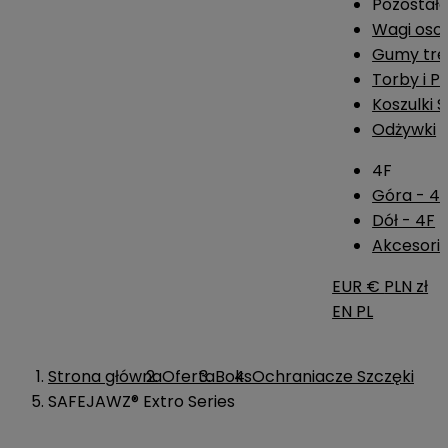
Pozostał
Wagi os
Gumy tre
Torby i P
Koszulki 
Odżywki
4F
Góra - 4
Dół - 4F
Akcesoria
EUR €
PLN zł
EN
PL
Strona główna
Oferta
Boks
Ochraniacze Szczęki
SAFEJAWZ® Extro Series