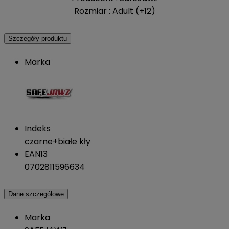
Rozmiar : Adult (+12)
Szczegóły produktu
Marka
Indeks
czarne+białe kły
EAN13
0702811596634
Dane szczegółowe
Marka