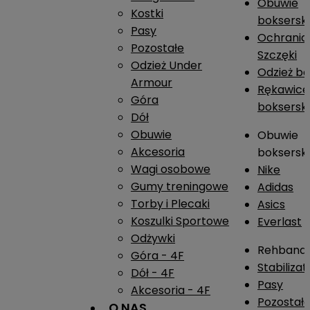
Obuwie
Kostki
boksersk
Pasy
Ochrania
Pozostałe
Szczęki
Odzież Under
Odzież b
Armour
Rękawice
Góra
boksersk
Dół
Obuwie
Obuwie
Akcesoria
boksersk
Wagi osobowe
Nike
Gumy treningowe
Adidas
Torby i Plecaki
Asics
Koszulki Sportowe
Everlast
Odżywki
Rehband
Góra - 4F
Stabiliza
Dół - 4F
Pasy
Akcesoria - 4F
Pozostał
O NAS