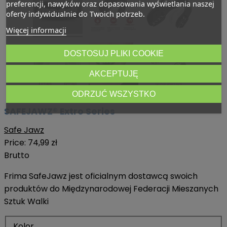
preferencji, nawyków oraz dopasowania wyświetlania naszej
oferty indywidualnie do Twoich potrzeb.
Więcej informacji
DOSTOSUJ PLIKI COOKIE
AKCEPTUJĘ
ODRZUĆ WSZYSTKO
SAFEJAWZ® Extro Series
Safe Jawz
Price:
74,99 zł
Brutto
Frima SafeJawz jest oficialnym dostawcą swoich
produktów do Międzynarodowej Federacji Mieszanych
Sztuk Walki
Kolor