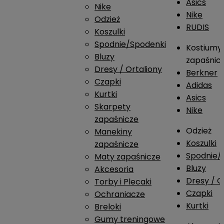
Asics
Nike
Nike
Odzież
RUDIS
Koszulki
Spodnie/Spodenki
Kostiumy
Bluzy
zapaśnic
Dresy / Ortaliony
Berkner
Czapki
Adidas
Kurtki
Asics
Skarpety
Nike
zapaśnicze
Odzież
Manekiny
Koszulki
zapaśnicze
Spodnie/
Maty zapaśnicze
Bluzy
Akcesoria
Dresy / O
Torby i Plecaki
Czapki
Ochraniacze
Kurtki
Breloki
Gumy treningowe