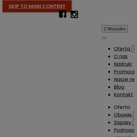
SKIP TO MAIN CONTENT

Wszystko
Oferta

O nas
Nadruki
Promocj
Nasze rea
Blog
Kontakt
Oferta
Obuwie
Zapasy
Podnosze