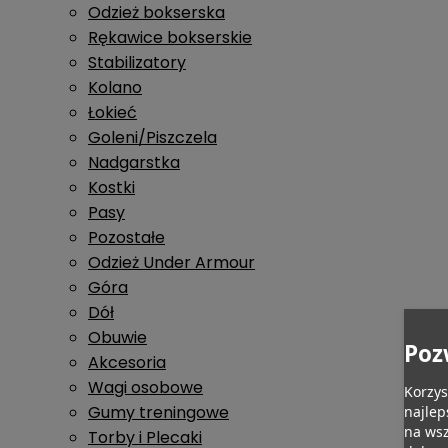
Odzież bokserska
Rękawice bokserskie
Stabilizatory
Kolano
Łokieć
Goleni/Piszczela
Nadgarstka
Kostki
Pasy
Pozostałe
Odzież Under Armour
Góra
Dół
Obuwie
Poz
Akcesoria
Wagi osobowe
Korzys
Gumy treningowe
najlep
na wsz
Torby i Plecaki