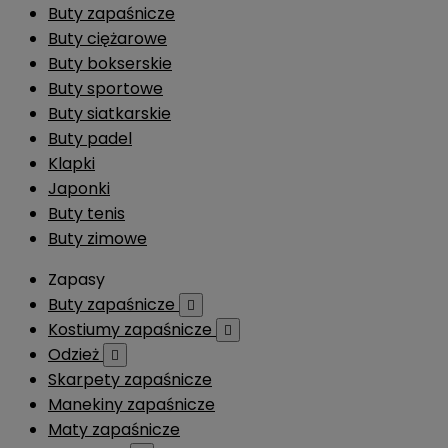
Buty zapaśnicze
Buty ciężarowe
Buty bokserskie
Buty sportowe
Buty siatkarskie
Buty padel
Klapki
Japonki
Buty tenis
Buty zimowe
Zapasy
Buty zapaśnicze

Kostiumy zapaśnicze

Odzież

Skarpety zapaśnicze
Manekiny zapaśnicze
Maty zapaśnicze