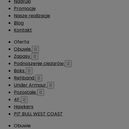
Nadruki
Promocje
Nasze realizacje
Blog
Kontakt
Oferta
Obuwie

Zapasy

Podnoszenie ciężarów

Boks

Rehband

Under Armour

Pozostałe

4F

Hawkers
PIT BULL WEST COAST
Obuwie