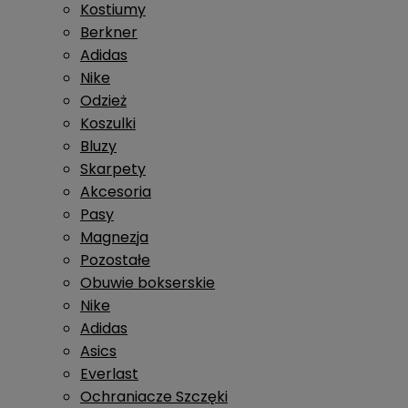
Kostiumy
Berkner
Adidas
Nike
Odzież
Koszulki
Bluzy
Skarpety
Akcesoria
Pasy
Magnezja
Pozostałe
Obuwie bokserskie
Nike
Adidas
Asics
Everlast
Ochraniacze Szczęki