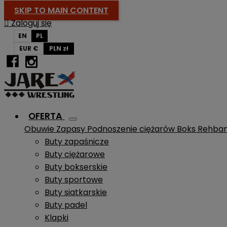
SKIP TO MAIN CONTENT

Zaloguj się
EN
PL
EUR €
PLN zł
OFERTA
Obuwie
Zapasy
Podnoszenie ciężarów
Boks
Rehba
Buty zapaśnicze
Buty ciężarowe
Buty bokserskie
Buty sportowe
Buty siatkarskie
Buty padel
Klapki