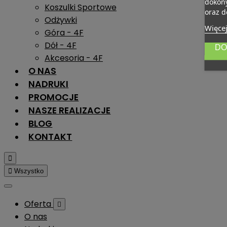
dokony
Koszulki Sportowe
oraz d
Odżywki
Więcej
Góra - 4F
Dół - 4F
DO
Akcesoria - 4F
O NAS
NADRUKI
PROMOCJE
NASZE REALIZACJE
BLOG
KONTAKT


Wszystko
Oferta

O nas