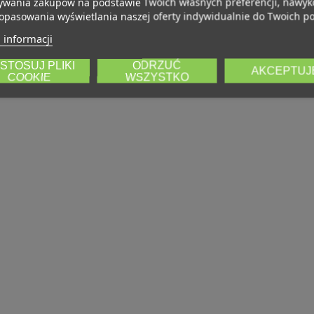
wania zakupów na podstawie Twoich własnych preferencji, nawy
opasowania wyświetlania naszej oferty indywidualnie do Twoich po
 informacji
STOSUJ PLIKI
ODRZUĆ
AKCEPTUJ
COOKIE
WSZYSTKO