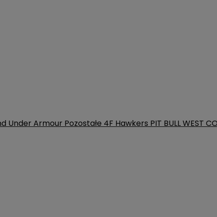
nd
Under Armour
Pozostałe
4F
Hawkers
PIT BULL WEST C