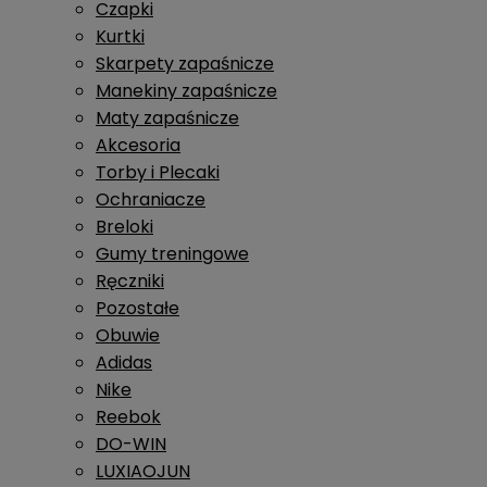
Czapki
Kurtki
Skarpety zapaśnicze
Manekiny zapaśnicze
Maty zapaśnicze
Akcesoria
Torby i Plecaki
Ochraniacze
Breloki
Gumy treningowe
Ręczniki
Pozostałe
Obuwie
Adidas
Nike
Reebok
DO-WIN
LUXIAOJUN