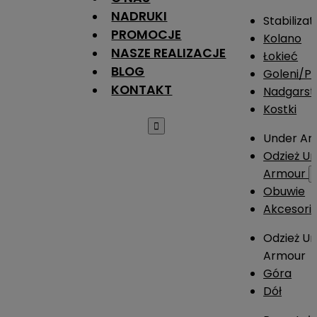
NADRUKI
Stabilizat
PROMOCJE
Kolano
NASZE REALIZACJE
Łokieć
BLOG
Goleni/Pi
KONTAKT
Nadgarst
Kostki

Under Ar
Odzież U
Armour
Obuwie
Akcesori
Odzież U
Armour
Góra
Dół