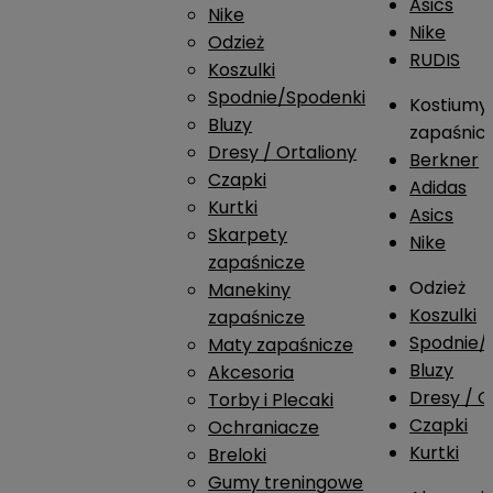
Asics
Nike
Nike
Odzież
RUDIS
Koszulki
Spodnie/Spodenki
Kostiumy
Bluzy
zapaśnic
Dresy / Ortaliony
Berkner
Czapki
Adidas
Kurtki
Asics
Skarpety
Nike
zapaśnicze
Odzież
Manekiny
Koszulki
zapaśnicze
Spodnie/
Maty zapaśnicze
Bluzy
Akcesoria
Dresy / O
Torby i Plecaki
Czapki
Ochraniacze
Kurtki
Breloki
Gumy treningowe