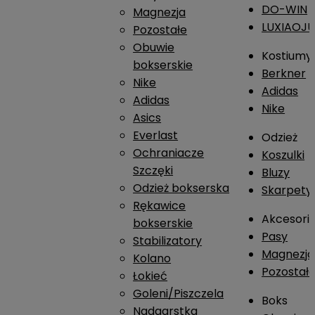
DO-WIN
Magnezja
LUXIAOJ
Pozostałe
Obuwie
Kostiumy
bokserskie
Berkner
Nike
Adidas
Adidas
Nike
Asics
Everlast
Odzież
Ochraniacze
Koszulki
Szczęki
Bluzy
Odzież bokserska
Skarpety
Rękawice
Akcesori
bokserskie
Pasy
Stabilizatory
Magnezja
Kolano
Pozostał
Łokieć
Goleni/Piszczela
Boks
Nadgarstka