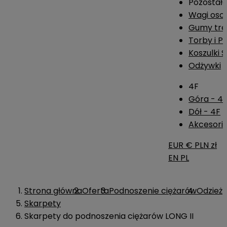
Pozostał
Wagi os
Gumy tre
Torby i P
Koszulki 
Odżywki
4F
Góra - 4
Dół - 4F
Akcesoria
EUR €
PLN zł
EN
PL
Strona główna
Oferta
Podnoszenie ciężarów
Odzież
Skarpety
Skarpety do podnoszenia ciężarów LONG II