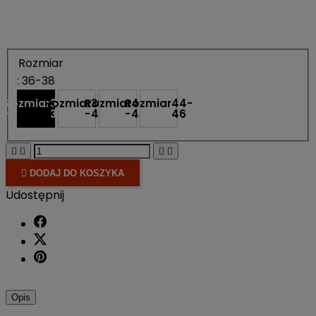
Rozmiar
: 36-38
Rozmiar
Rozmiar
36-
Rozmiar
39-
Rozmiar
42-
44-
-
-
38
-
41
-
43
46





DODAJ DO KOSZYKA
Udostępnij
Opis