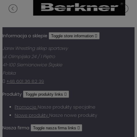
Informacja o sklepie
Toggle store information

Jarex Wrestling sklep sportowy
ul. Olimpijska 24 / I Piętro
41-100 Siemianowice Śląskie
Polska

+48 601 36 82 39
Produkty
Toggle produkty links

Promocje
Nasze produkty specjalne
Nowe produkty
Nasze nowe produkty
Nasza firma
Toggle nasza firma links
