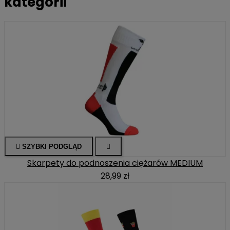
kategorii

SZYBKI PODGLĄD

Skarpety do podnoszenia ciężarów MEDIUM
28,99 zł