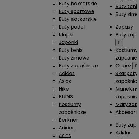
Buty bokserskie
Buty teni
Buty sportowe
Buty zim
Buty siatkarskie
Buty padel
Zapasy
Klapki
Buty zap
Japonki

Buty tenis
Kostiumy
Buty zimowe
zapaśnic
Buty zapaśnicze
Odzież

Adidas
Skarpety
Asics
zapaśnic
Nike
Manekiny
RUDIS
zapaśnic
Kostiumy
Maty zap
zapaśnicze
Akcesori
Berkner
Buty zap
Adidas
Adidas
Asics