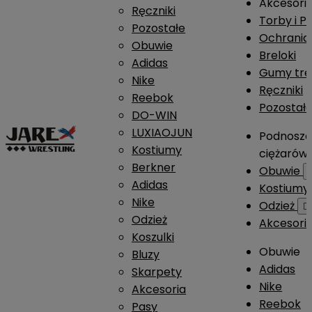
Akcesori
Ręczniki
Torby i P
Pozostałe
Ochrania
Obuwie
Breloki
Adidas
Gumy tre
Nike
Ręczniki
Reebok
Pozostał
DO-WIN
LUXIAOJUN
Podnosze
Kostiumy
ciężarów
Berkner
Obuwie
Adidas
Kostium
Nike
Odzież

Odzież
Akcesori
Koszulki
Obuwie
Bluzy
Adidas
Skarpety
Nike
Akcesoria
Reebok
Pasy