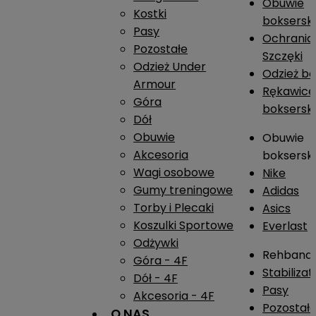
Obuwie
Kostki
boksersk
Pasy
Ochrania
Pozostałe
Szczęki
Odzież Under
Odzież b
Armour
Rękawice
Góra
boksersk
Dół
Obuwie
Obuwie
Akcesoria
boksersk
Wagi osobowe
Nike
Gumy treningowe
Adidas
Torby i Plecaki
Asics
Koszulki Sportowe
Everlast
Odżywki
Rehband
Góra - 4F
Stabiliza
Dół - 4F
Pasy
Akcesoria - 4F
Pozostał
O NAS