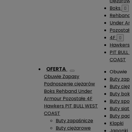
ciężarów
Boks

Rehband
Under A
Pozostał
4F

Hawkers
PIT BULL
COAST
OFERTA
Obuwie
Obuwie
Zapasy
Buty zap
Podnoszenie ciężarów
Buty cię
Boks
Rehband
Under
Buty boks
Armour
Pozostałe
4F
Buty spo
Hawkers
PIT BULL WEST
Buty siat
COAST
Buty pade
Buty zapaśnicze
Klapki
Buty ciężarowe
Japonki