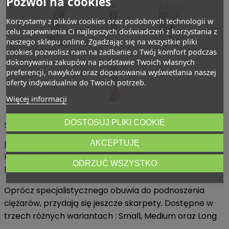
Pozwól na cookies
Korzystamy z plików cookies oraz podobnych technologii w
celu zapewnienia Ci najlepszych doświadczeń z korzystania z
naszego sklepu online. Zgadzając się na wszystkie pliki
cookies pozwolisz nam na zadbanie o Twój komfort podczas
dokonywania zakupów na podstawie Twoich własnych
preferencji, nawyków oraz dopasowania wyświetlania naszej
oferty indywidualnie do Twoich potrzeb.
Więcej informacji
DOSTOSUJ PLIKI COOKIE
Skarpety do podnoszenia ciężarów LONG II
Berkner
AKCEPTUJĘ
Price:
33,99 zł
ODRZUĆ WSZYSTKO
Brutto
Oprócz specjalistycznego obuwia do podnoszenia
ciężarów, przydają się jeszcze skarpety. Dostępne w
trzech różnych wariantach : Small, Medium oraz Long