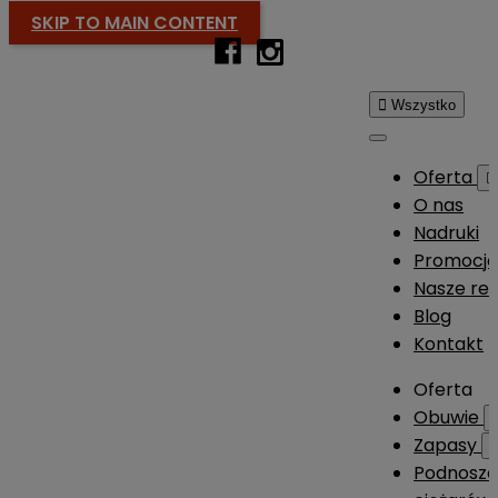
SKIP TO MAIN CONTENT

Wszystko
Oferta

O nas
Nadruki
Promocj
Nasze rea
Blog
Kontakt
Oferta
Obuwie
Zapasy
Podnosze