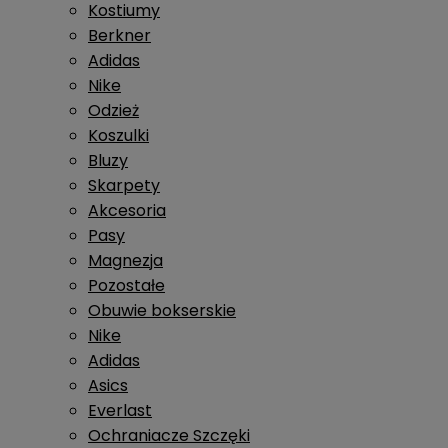
Kostiumy
Berkner
Adidas
Nike
Odzież
Koszulki
Bluzy
Skarpety
Akcesoria
Pasy
Magnezja
Pozostałe
Obuwie bokserskie
Nike
Adidas
Asics
Everlast
Ochraniacze Szczęki