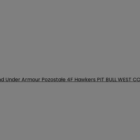
nd
Under Armour
Pozostałe
4F
Hawkers
PIT BULL WEST C