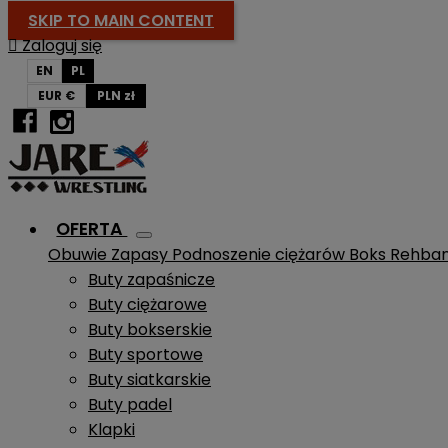
SKIP TO MAIN CONTENT

Zaloguj się
EN
PL
EUR €
PLN zł
OFERTA
Obuwie
Zapasy
Podnoszenie ciężarów
Boks
Rehba
Buty zapaśnicze
Buty ciężarowe
Buty bokserskie
Buty sportowe
Buty siatkarskie
Buty padel
Klapki