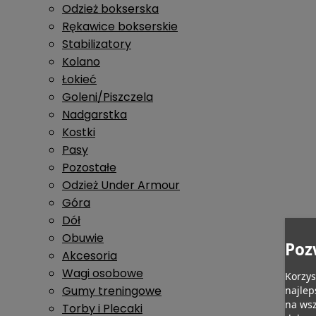
Odzież bokserska
Rękawice bokserskie
Stabilizatory
Kolano
Łokieć
Goleni/Piszczela
Nadgarstka
Kostki
Pasy
Pozostałe
Odzież Under Armour
Góra
Dół
Obuwie
Poz
Akcesoria
Wagi osobowe
Korzys
Gumy treningowe
najlep
na wsz
Torby i Plecaki