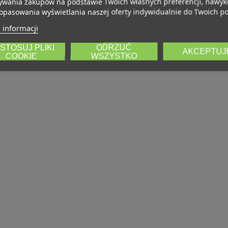
wania zakupów na podstawie Twoich własnych preferencji, nawy
opasowania wyświetlania naszej oferty indywidualnie do Twoich po
 informacji
STOSUJ PLIKI
ODRZUĆ
AKCEPTUJ
COOKIE
WSZYSTKO