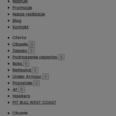
Nadruki
Promocje
Nasze realizacje
Blog
Kontakt
Oferta
Obuwie

Zapasy

Podnoszenie ciężarów

Boks

Rehband

Under Armour

Pozostałe

4F

Hawkers
PIT BULL WEST COAST
Obuwie