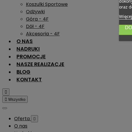
dokony
Koszulki Sportowe
oraz d
Odżywki
Więcej
Góra - 4F
Dół - 4F
DO
Akcesoria - 4F
O NAS
NADRUKI
PROMOCJE
NASZE REALIZACJE
BLOG
KONTAKT


Wszystko
Oferta

O nas