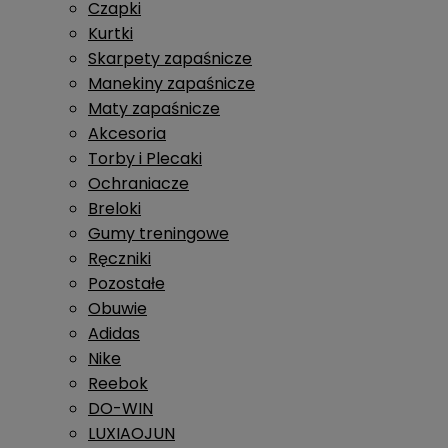
Czapki
Kurtki
Skarpety zapaśnicze
Manekiny zapaśnicze
Maty zapaśnicze
Akcesoria
Torby i Plecaki
Ochraniacze
Breloki
Gumy treningowe
Ręczniki
Pozostałe
Obuwie
Adidas
Nike
Reebok
DO-WIN
LUXIAOJUN