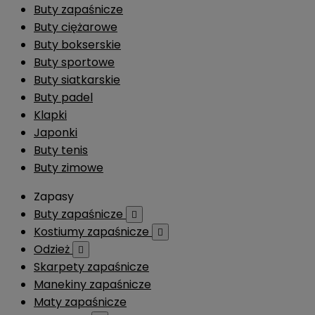
Buty zapaśnicze
Buty ciężarowe
Buty bokserskie
Buty sportowe
Buty siatkarskie
Buty padel
Klapki
Japonki
Buty tenis
Buty zimowe
Zapasy
Buty zapaśnicze

Kostiumy zapaśnicze

Odzież

Skarpety zapaśnicze
Manekiny zapaśnicze
Maty zapaśnicze